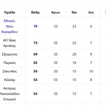
Ομάδα
Βαθμ
Αγων
Νικ
Ισο
Εθνικός
Νέου
75
33
23
6
Κεραμιδίου
ΑΟ Νέας
73
33
22
7
Αρτάκης
Σβορώνος
69
33
20
9
Πιερικός
55
33
16
7
Ζάκυνθος
55
33
15
10
Κιλελέρ
53
33
15
8
Αστέρας
Λιανοκλαδίου
52
33
15
7
Σταυρού