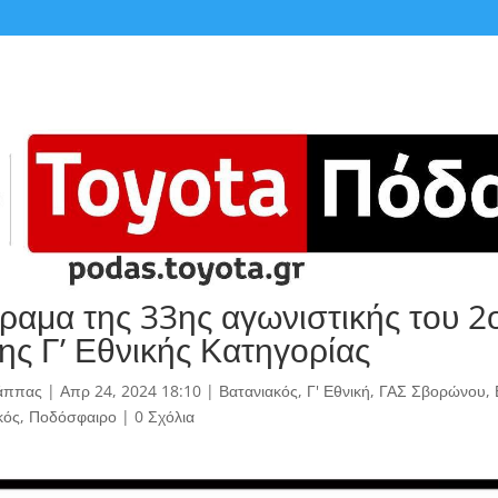
ραμα της 33ης αγωνιστικής του 2
ης Γ’ Εθνικής Κατηγορίας
άππας
|
Απρ 24, 2024 18:10
|
Βατανιακός
,
Γ' Εθνική
,
ΓΑΣ Σβορώνου
,
κός
,
Ποδόσφαιρο
|
0 Σχόλια