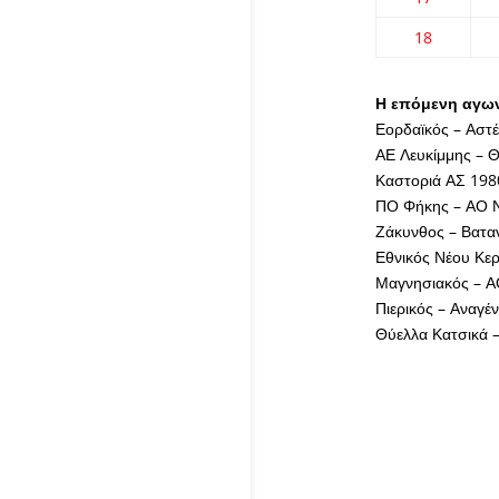
18
Η επόμενη αγωνι
Εορδαϊκός – Αστέ
ΑΕ Λευκίμμης – 
Καστοριά ΑΣ 198
ΠΟ Φήκης – ΑΟ 
Ζάκυνθος – Βατα
Εθνικός Νέου Κερ
Μαγνησιακός – Α
Πιερικός – Αναγέ
Θύελλα Κατσικά 