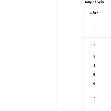
Βαθμολογία
Θέση
1
2
3
4
5
6
7