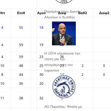
Παραμένει στον Διγενή
Ηττ
Επιθ
Αμυν
Διαφ
Βαθ2
Διαφ2
Αλωνίων ο Χωλίδης
4
55
18
37
4
59
19
40
Η UEFA κλιμακώνει την
4
59
23
36
πίεση για την
απομάκρυνση του
10
48
25
23
2
0
Ινφαντίνο
8
44
30
14
2
0
10
36
20
16
11
38
32
6
ΑΟ Παραλίας: Φινάλε με