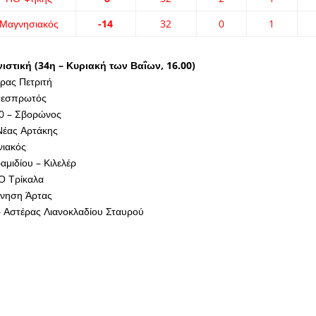
Μαγνησιακός
-14
32
0
1
στική (34η – Κυριακή των Βαΐων, 16.00)
ρας Πετριτή
Θεσπρωτός
0 – Σβορώνος
Νέας Αρτάκης
νιακός
αμιδίου – Κιλελέρ
Ο Τρίκαλα
ννηση Άρτας
– Αστέρας Λιανοκλαδίου Σταυρού