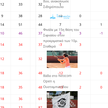
δύο, ανακοίνωσε
12
33
32
1
Σιδηρόπουλο
9
38
28
10
0
14
51
44
7
3
1
Φινάλε με 15η θέση του
10
46
37
9
3
-1
Σιφναίου στον
προκριματικό των 10μ.
14
34
37
-3
3
Σταθερά
12
46
32
14
18
36
48
-12
2
0
8άδα στο Neocom
Open η
Ουσταμπασίδου
18
35
48
-13
2
0
18
36
61
-25
29
12
87
-75