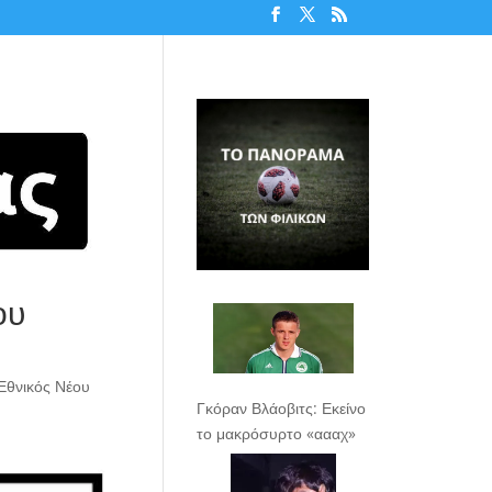
ου
Εθνικός Νέου
Γκόραν Βλάοβιτς: Εκείνο
το μακρόσυρτο «αααχ»