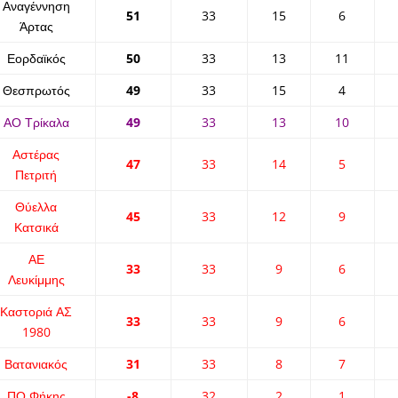
Αναγέννηση
51
33
15
6
Άρτας
Εορδαϊκός
50
33
13
11
Θεσπρωτός
49
33
15
4
ΑΟ Τρίκαλα
49
33
13
10
Αστέρας
47
33
14
5
Πετριτή
Θύελλα
45
33
12
9
Κατσικά
ΑΕ
33
33
9
6
Λευκίμμης
Καστοριά ΑΣ
33
33
9
6
1980
Βατανιακός
31
33
8
7
ΠΟ Φήκης
-8
32
2
1