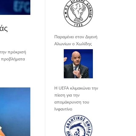
πάς
Παραμένει στον Διγενή
Αλωνίων ο Χωλίδης
 την πρόκρισή
ε προβλήματα
Η UEFA κλιμακώνει την
πίεση για την
απομάκρυνση του
Ινφαντίνο