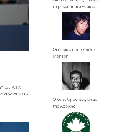
το μακρόσυρτο «αααχ»
Οι δαίμονες του Carlos
Monzón
32” του WTA
 κέρδισε με 6-
Ο ξυπόλητος πρίγκιπας
της Αφρικής