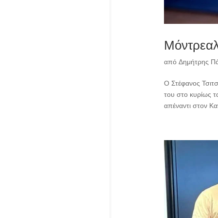
Μόντρεαλ
από
Δημήτρης Π
Ο Στέφανος Τσιτσ
του στο κυρίως τ
απέναντι στον Καν