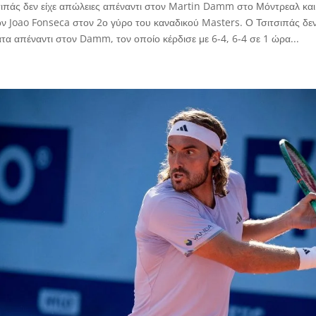
ιπάς δεν είχε απώλειες απέναντι στον Martin Damm στο Μόντρεαλ και 
ον Joao Fonseca στον 2ο γύρο του καναδικού Masters. Ο Τσιτσιπάς δε
α απέναντι στον Damm, τον οποίο κέρδισε με 6-4, 6-4 σε 1 ώρα...