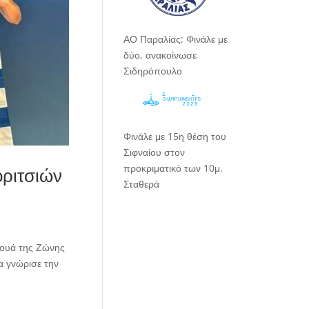
ΑΟ Παραλίας: Φινάλε με
δύο, ανακοίνωσε
Σιδηρόπουλο
Φινάλε με 15η θέση του
Σιφναίου στον
προκριματικό των 10μ.
οριτσιών
Σταθερά
νουά της Ζώνης
α γνώρισε την