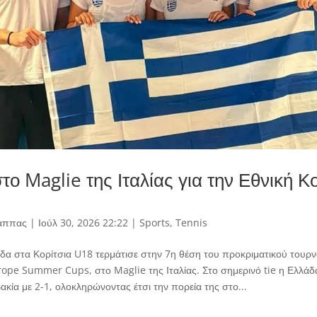
το Maglie της Ιταλίας για την Εθνική Κ
άππας
|
Ιούλ 30, 2026 22:22
|
Sports
,
Tennis
δα στα Κορίτσια U18 τερμάτισε στην 7η θέση του προκριματικού τουρ
rope Summer Cups, στο Maglie της Ιταλίας. Στο σημερινό tie η Ελλάδ
ακία με 2-1, ολοκληρώνοντας έτσι την πορεία της στο...