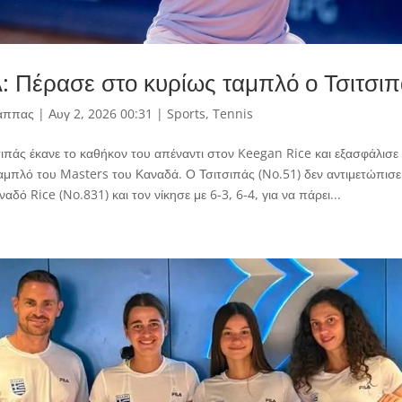
: Πέρασε στο κυρίως ταμπλό ο Τσιτσι
άππας
|
Αυγ 2, 2026 00:31
|
Sports
,
Tennis
ιπάς έκανε το καθήκον του απέναντι στον Keegan Rice και εξασφάλισε
αμπλό του Masters του Καναδά. Ο Τσιτσιπάς (No.51) δεν αντιμετώπισ
αδό Rice (No.831) και τον νίκησε με 6-3, 6-4, για να πάρει...