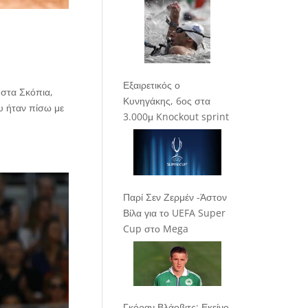
Εξαιρετικός ο
 στα Σκόπια,
Κυνηγάκης, 6ος στα
υ ήταν πίσω με
3.000μ Knockout sprint
Παρί Σεν Ζερμέν -Άστον
Βίλα για το UEFA Super
Cup στο Mega
Γκόραν Βλάοβιτς: Εκείνο