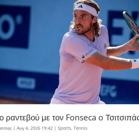
ο ραντεβού με τον Fonseca o Τσιτσιπά
άππας
|
Αυγ 4, 2026 19:42
|
Sports
,
Tennis