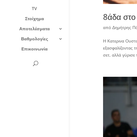
TV
8άδα στ
Στοίχημα
από
Δημήτρης Π
Αποτελέσματα
Βαθμολογίες
Η Κατερινα Ουστα
εξασφαλίζοντας τ
Επικοινωνία
σετ, αλλά γύρισε 