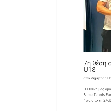
7η θέση σ
U18
από
Δημήτρης Π
Η Εθνική μας ομά
Β’ του Tennis Eu
ήττα από τη Σλοβ