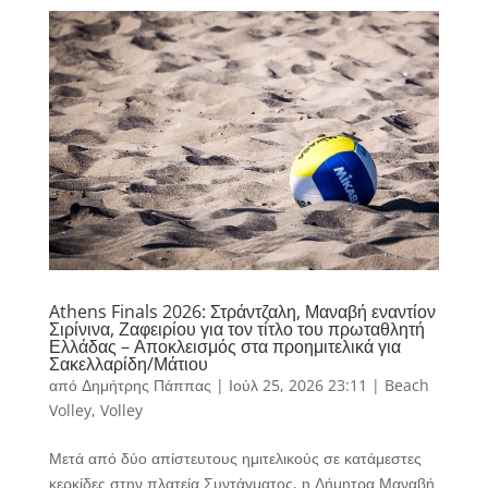
Athens Finals 2026: Στράντζαλη, Μαναβή εναντίον
Σιρίνινα, Ζαφειρίου για τον τίτλο του πρωταθλητή
Ελλάδας – Αποκλεισμός στα προημιτελικά για
Σακελλαρίδη/Μάτιου
από
Δημήτρης Πάππας
|
Ιούλ 25, 2026 23:11
|
Beach
Volley
,
Volley
Μετά από δύο απίστευτους ημιτελικούς σε κατάμεστες
κερκίδες στην πλατεία Συντάγματος, η Δήμητρα Μαναβή