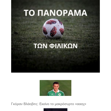
Γκόραν Βλάοβιτς: Εκείνο το μακρόσυρτο «αααχ»