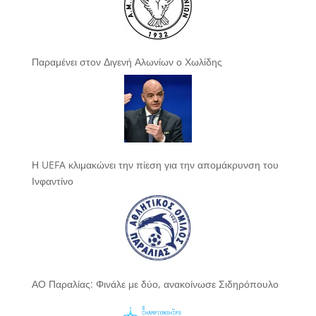
Παραμένει στον Διγενή Αλωνίων ο Χωλίδης
Η UEFA κλιμακώνει την πίεση για την απομάκρυνση του
Ινφαντίνο
ΑΟ Παραλίας: Φινάλε με δύο, ανακοίνωσε Σιδηρόπουλο