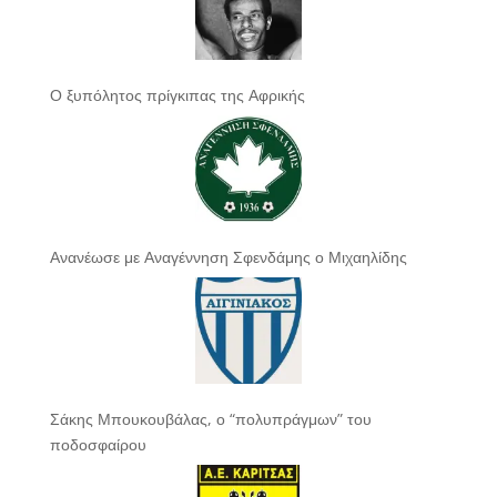
Ο ξυπόλητος πρίγκιπας της Αφρικής
Ανανέωσε με Αναγέννηση Σφενδάμης ο Μιχαηλίδης
Σάκης Μπουκουβάλας, ο “πολυπράγμων” του
ποδοσφαίρου