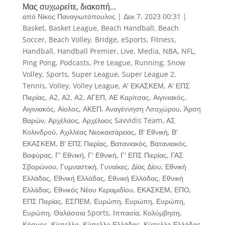
Μας συχωρείτε, διακοπή…
από
Νίκος Παναγιωτόπουλος
|
Δεκ 7, 2023 00:31
|
Basket
,
Basket League
,
Beach Handball
,
Beach
Soccer
,
Beach Volley
,
Bridge
,
eSports
,
Fitness
,
Handball
,
Handball Premier
,
Live
,
Media
,
NBA
,
NFL
,
Ping Pong
,
Podcasts
,
Pre League
,
Running
,
Snow
Volley
,
Sports
,
Super League
,
Super League 2
,
Tennis
,
Volley
,
Volley League
,
Α' ΕΚΑΣΚΕΜ
,
Α' ΕΠΣ
Πιερίας
,
Α2
,
Α2
,
Α2
,
ΑΓΕΠ
,
ΑΕ Καρίτσας
,
Αιγινιακός
,
Αιγινιακός
,
Αίολος
,
ΑΚΕΠ
,
Αναγέννηση Λιτοχώρου
,
Άρση
Βαρών
,
Αρχέλαος
,
Αρχέλαος Savvidis Team
,
ΑΣ
Κολινδρού
,
Αχιλλέας Νεοκαισάρειας
,
Β' Εθνική
,
Β'
ΕΚΑΣΚΕΜ
,
Β' ΕΠΣ Πιερίας
,
Βατανιακός
,
Βατανιακός
,
Βαφύρας
,
Γ' Εθνική
,
Γ' Εθνική
,
Γ' ΕΠΣ Πιερίας
,
ΓΑΣ
Σβορώνου
,
Γυμναστική
,
Γυναίκες
,
Δίας Δίου
,
Εθνική
Ελλάδας
,
Εθνική Ελλάδας
,
Εθνική Ελλάδας
,
Εθνική
Ελλάδας
,
Εθνικός Νέου Κεραμιδίου
,
ΕΚΑΣΚΕΜ
,
ΕΠΟ
,
ΕΠΣ Πιερίας
,
ΕΣΠΕΜ
,
Ευρώπη
,
Ευρώπη
,
Ευρώπη
,
Ευρώπη
,
Θαλάσσια Sports
,
Ιππασία
,
Κολύμβηση
,
Κόσμος
,
Κύπελλο
,
Κύπελλο Ελλάδας
,
Κύπελλο Ελλάδας
,