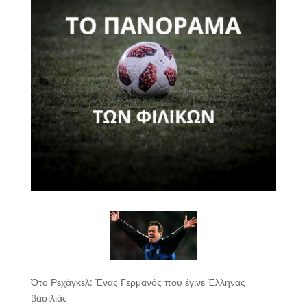
Ότο Ρεχάγκελ: Ένας Γερμανός που έγινε Έλληνας
βασιλιάς