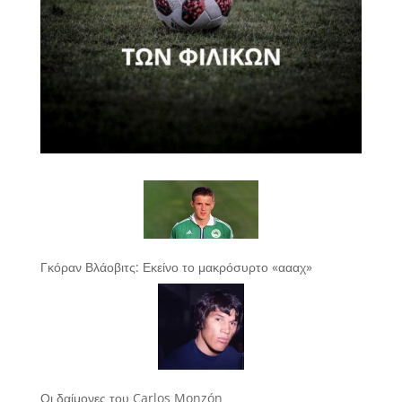
Γκόραν Βλάοβιτς: Εκείνο το μακρόσυρτο «αααχ»
Οι δαίμονες του Carlos Monzón