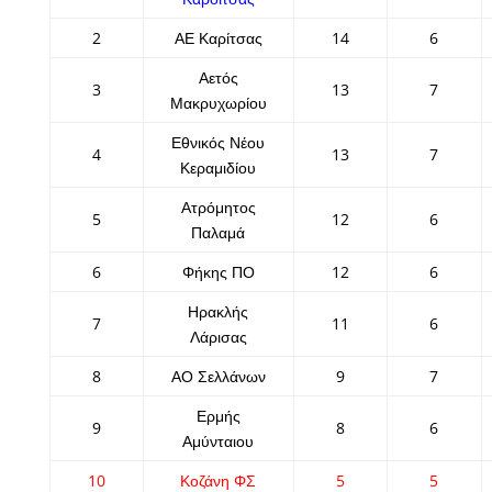
2
ΑΕ Καρίτσας
14
6
Αετός
3
13
7
Μακρυχωρίου
Εθνικός Νέου
4
13
7
Κεραμιδίου
Ατρόμητος
5
12
6
Παλαμά
6
Φήκης ΠΟ
12
6
Ηρακλής
7
11
6
Λάρισας
8
ΑΟ Σελλάνων
9
7
Ερμής
9
8
6
Αμύνταιου
10
Κοζάνη ΦΣ
5
5