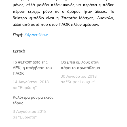
μόνος, αλλά μοιάζει πλέον ικανός να περάσει εμπόδια:
πέρυσι έτρεχε, μόνο αν ο δρόμος ήταν άδειος. Το
δεύτερο εμπόδιο είναι η Σπαρτάκ Μόσχας. Δύσκολο,
αλλά από αυτά που στον ΠΑΟΚ πλέον αρέσουν.
Πηγή:
Κάρπετ Show
Σχετικά
Το #Erxomaste της
Θα μπει ομίλους όταν
ΑΕΚ, η υπέρβαση του
πάρει το πρωτάθλημα
ΠΑΟΚ
30 Αυγούστου 2018
14 Αυγούστου 2018
σε "Super League"
σε "Ευρώπη"
Καλύτερα μόνιμα εκτός
έδρας
3 Αυγούστου 2018
σε "Ευρώπη"