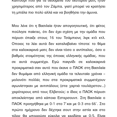
Καντουρί που για τα δεδομένα του δεύτερου ματς ήταν
χρησιμότερος από τον Ζάμπα, γιατί μπορεί να κρατήσει
τη μπάλα πιο πολύ αλλά και να βοηθήσει την άμυνα.
Μου λένε ότι η Βασιλεία ήταν απογοητευτική, ότι φέτος
πούλησε παίκτες, ότι δεν έχει σχέση με την ομάδα που
πέρυσι έπαιξε στους 16 του Τσάμπιονς λιγκ κτλ κτλ.
Οποιος τα λέει αυτά δεν καταλαβαίνει τίποτα: το θέμα
στα καλοκαιρινά ματς δεν είναι τόσο ο αντίπαλος, όσο ο
βαθμός ετοιμότητας της όποιας ελληνικής ομάδας, που
σε αυτά συμμετέχει. Εγώ παιγνίδι σε καλοκαιρινά
προκριματικά σαν αυτό που έκανε ο ΠΑΟΚ στη Βασιλεία
δεν θυμάμαι από ελληνική ομάδα τα τελευταία χρόνια –
μολονότι πολλές που στα προκριματικά συμμετέχουν
αγωνίστηκαν με αντιπάλους (στα χαρτιά τουλάχιστον…)
χειρότερους από τους Ελβετούς: ο ίδιος ο ΠΑΟΚ πέρυσι
αποκλείστηκε από κάποια Εστερσουντ. Στη Βασιλεία ο
ΠΑΟΚ προηγήθηκε με 0-1 στο 7΄και με 0-3 στο 66΄. Στο
πρώτο ημίχρονο δεν δέχτηκε σουτ στην εστία και στο
τέλος θα μπορούσε εύκολα να κερδίσει με 0-5. Είναι