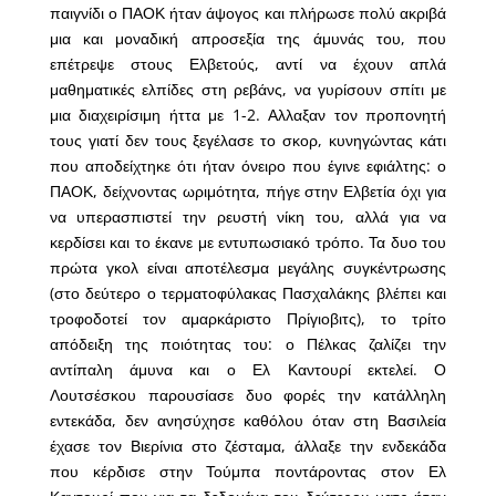
παιγνίδι ο ΠΑΟΚ ήταν άψογος και πλήρωσε πολύ ακριβά
μια και μοναδική απροσεξία της άμυνάς του, που
επέτρεψε στους Ελβετούς, αντί να έχουν απλά
μαθηματικές ελπίδες στη ρεβάνς, να γυρίσουν σπίτι με
μια διαχειρίσιμη ήττα με 1-2. Αλλαξαν τον προπονητή
τους γιατί δεν τους ξεγέλασε το σκορ, κυνηγώντας κάτι
που αποδείχτηκε ότι ήταν όνειρο που έγινε εφιάλτης: ο
ΠΑΟΚ, δείχνοντας ωριμότητα, πήγε στην Ελβετία όχι για
να υπερασπιστεί την ρευστή νίκη του, αλλά για να
κερδίσει και το έκανε με εντυπωσιακό τρόπο. Τα δυο του
πρώτα γκολ είναι αποτέλεσμα μεγάλης συγκέντρωσης
(στο δεύτερο ο τερματοφύλακας Πασχαλάκης βλέπει και
τροφοδοτεί τον αμαρκάριστο Πρίγιοβιτς), το τρίτο
απόδειξη της ποιότητας του: ο Πέλκας ζαλίζει την
αντίπαλη άμυνα και ο Ελ Καντουρί εκτελεί. Ο
Λουτσέσκου παρουσίασε δυο φορές την κατάλληλη
εντεκάδα, δεν ανησύχησε καθόλου όταν στη Βασιλεία
έχασε τον Βιερίνια στο ζέσταμα, άλλαξε την ενδεκάδα
που κέρδισε στην Τούμπα ποντάροντας στον Ελ