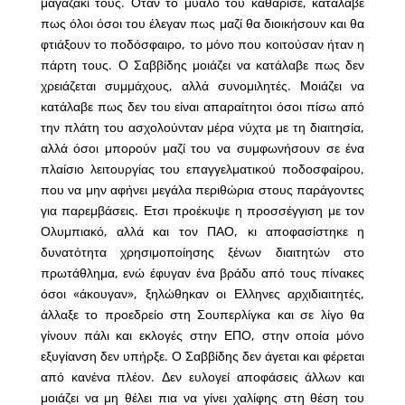
μαγαζάκι τους. Όταν το μυαλό του καθάρισε, κατάλαβε
πως όλοι όσοι του έλεγαν πως μαζί θα διοικήσουν και θα
φτιάξουν το ποδόσφαιρο, το μόνο που κοιτούσαν ήταν η
πάρτη τους. Ο Σαββίδης μοιάζει να κατάλαβε πως δεν
χρειάζεται συμμάχους, αλλά συνομιλητές. Μοιάζει να
κατάλαβε πως δεν του είναι απαραίτητοι όσοι πίσω από
την πλάτη του ασχολούνταν μέρα νύχτα με τη διαιτησία,
αλλά όσοι μπορούν μαζί του να συμφωνήσουν σε ένα
πλαίσιο λειτουργίας του επαγγελματικού ποδοσφαίρου,
που να μην αφήνει μεγάλα περιθώρια στους παράγοντες
για παρεμβάσεις. Ετσι προέκυψε η προσσέγγιση με τον
Ολυμπιακό, αλλά και τον ΠΑΟ, κι αποφασίστηκε η
δυνατότητα χρησιμοποίησης ξένων διαιτητών στο
πρωτάθλημα, ενώ έφυγαν ένα βράδυ από τους πίνακες
όσοι «άκουγαν», ξηλώθηκαν οι Ελληνες αρχιδιαιτητές,
άλλαξε το προεδρείο στη Σουπερλίγκα και σε λίγο θα
γίνουν πάλι και εκλογές στην ΕΠΟ, στην οποία μόνο
εξυγίανση δεν υπήρξε. Ο Σαββίδης δεν άγεται και φέρεται
από κανένα πλέον. Δεν ευλογεί αποφάσεις άλλων και
μοιάζει να μη θέλει πια να γίνει χαλίφης στη θέση του