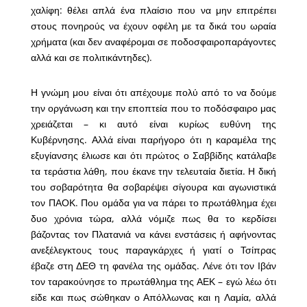
χαλίφη: θέλει απλά ένα πλαίσιο που να μην επιτρέπει
στους πονηρούς να έχουν οφέλη με τα δικά του ωραία
χρήματα (και δεν αναφέρομαι σε ποδοσφαιροπαράγοντες
αλλά και σε πολιτικάντηδες).
Η γνώμη μου είναι ότι απέχουμε πολύ από το να δούμε
την οργάνωση και την εποπτεία που το ποδόσφαιρο μας
χρειάζεται – κι αυτό είναι κυρίως ευθύνη της
Κυβέρνησης. Αλλά είναι παρήγορο ότι η καραμέλα της
εξυγίανσης έλιωσε και ότι πρώτος ο Σαββίδης κατάλαβε
τα τεράστια λάθη, που έκανε την τελευταία διετία. Η δική
του σοβαρότητα θα σοβαρέψει σίγουρα και αγωνιστικά
τον ΠΑΟΚ. Που ομάδα για να πάρει το πρωτάθλημα έχει
δυο χρόνια τώρα, αλλά νόμιζε πως θα το κερδίσει
βάζοντας τον Πλατανιά να κάνει ενστάσεις ή αφήνοντας
ανεξέλεγκτους τους παραγκάρχες ή γιατί ο Τσίπρας
έβαζε στη ΔΕΘ τη φανέλα της ομάδας. Λένε ότι τον Ιβάν
τον ταρακούνησε το πρωτάθλημα της ΑΕΚ – εγώ λέω ότι
είδε και πως σώθηκαν ο Απόλλωνας και η Λαμία, αλλά