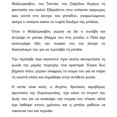
Μαζούρκιεβιτς, του Τοστάο, του Ζαϊρζίνιο. Κυρίως τη
φαντασία του καλού Εβεράλντο που στέκεται αγέρωχος
εκεί, κοντά στο κέντρο του γηπέδου, αναρωτώμενος
ακόμη τι απέγινε εκείνο το τυφλό διώξιμο της μπάλας.
Όταν ο Μαζούρκιεβιτς γύρισε να δει τι συνέβη και
έστρεψε το μάταιο βλέμμα του στη μπάλα, ο Πελέ είχε
αναστρέψει ήδη την πορεία του και άνοιγε το
διασκελισμό του για να προλάβει τη μπάλα.
Την πρόλαβε λίγα εκατοστά πριν εκείνη ακουμπήσει τη
γωνία της μικρής περιοχής στα αριστερά. Έκανε δυο
βήματα πίσω, γύρισε ελαφρώς το σώμα του για να πάρει
τη σωστή κλίση και σημάδεψε στην αντίθετη γωνία.
Η εστία είναι κενή, ο Ανχέτα, θρυλικός αιμοβόρος
αμυντικός της Ουρουγουάης, έχει κάνει το σπριντ της
ζωής του για να ανακόψει την πορεία του πλασέ, αλλά
έχει λαθέψει στους χρόνους και η μπάλα χαϊδεύει τα
τακούνια του και περνάει.