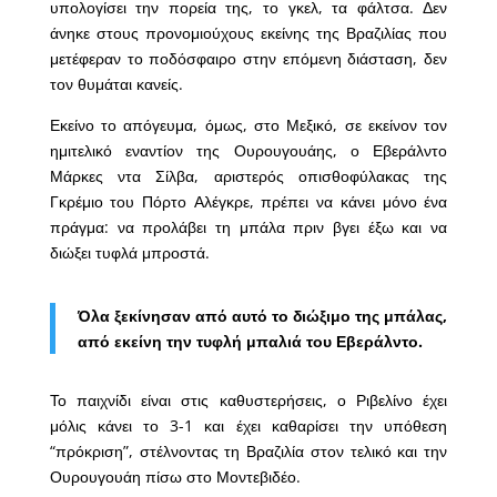
υπολογίσει την πορεία της, το γκελ, τα φάλτσα. Δεν
άνηκε στους προνομιούχους εκείνης της Βραζιλίας που
μετέφεραν το ποδόσφαιρο στην επόμενη διάσταση, δεν
τον θυμάται κανείς.
Εκείνο το απόγευμα, όμως, στο Μεξικό, σε εκείνον τον
ημιτελικό εναντίον της Ουρουγουάης, ο Εβεράλντο
Μάρκες ντα Σίλβα, αριστερός οπισθοφύλακας της
Γκρέμιο του Πόρτο Αλέγκρε, πρέπει να κάνει μόνο ένα
πράγμα: να προλάβει τη μπάλα πριν βγει έξω και να
διώξει τυφλά μπροστά.
Όλα ξεκίνησαν από αυτό το διώξιμο της μπάλας,
από εκείνη την τυφλή μπαλιά του Εβεράλντο.
Το παιχνίδι είναι στις καθυστερήσεις, ο Ριβελίνο έχει
μόλις κάνει το 3-1 και έχει καθαρίσει την υπόθεση
“πρόκριση”, στέλνοντας τη Βραζιλία στον τελικό και την
Ουρουγουάη πίσω στο Μοντεβιδέο.