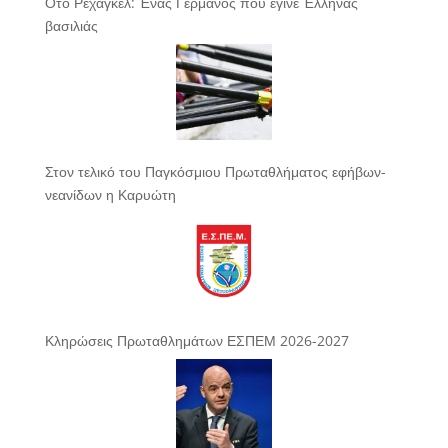
Ότο Ρεχάγκελ: Ένας Γερμανός που έγινε Έλληνας
βασιλιάς
Στον τελικό του Παγκόσμιου Πρωταθλήματος εφήβων-
νεανίδων η Καρυώτη
Κληρώσεις Πρωταθλημάτων ΕΣΠΕΜ 2026-2027