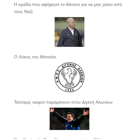
Η ομάδα που αψήφησε το θάνατο για να μην χάσει από
τους Ναζί
Ο Λύκος του Ματσέιο
Τέσσερις νεαροί παραμένουν στον Διγενή Αλωνίων