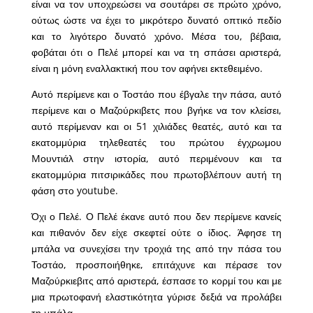
είναι να τον υποχρεώσει να σουτάρει σε πρώτο χρόνο,
ούτως ώστε να έχει το μικρότερο δυνατό οπτικό πεδίο
και το λιγότερο δυνατό χρόνο. Μέσα του, βέβαια,
φοβάται ότι ο Πελέ μπορεί και να τη σπάσει αριστερά,
είναι η μόνη εναλλακτική που τον αφήνει εκτεθειμένο.
Αυτό περίμενε και ο Τοστάο που έβγαλε την πάσα, αυτό
περίμενε και ο Μαζούρκιβετς που βγήκε να τον κλείσει,
αυτό περίμεναν και οι 51 χιλιάδες θεατές, αυτό και τα
εκατομμύρια τηλεθεατές του πρώτου έγχρωμου
Mουντιάλ στην ιστορία, αυτό περιμένουν και τα
εκατομμύρια πιτσιρικάδες που πρωτοβλέπουν αυτή τη
φάση στο youtube.
Όχι ο Πελέ. Ο Πελέ έκανε αυτό που δεν περίμενε κανείς
και πιθανόν δεν είχε σκεφτεί ούτε ο ίδιος. Άφησε τη
μπάλα να συνεχίσει την τροχιά της από την πάσα του
Τοστάο, προσποιήθηκε, επιτάχυνε και πέρασε τον
Μαζούρκιεβιτς από αριστερά, έσπασε το κορμί του και με
μια πρωτοφανή ελαστικότητα γύρισε δεξιά να προλάβει
τη μπάλα.