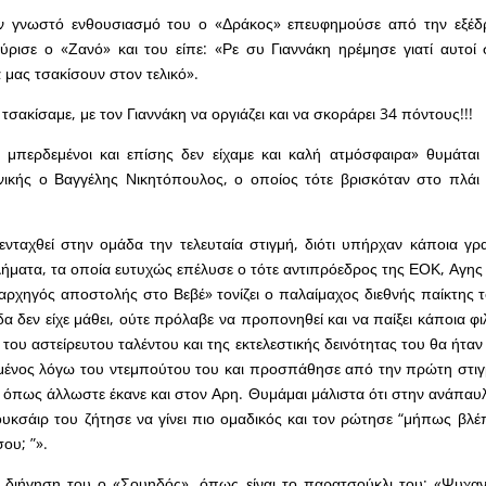
ν γνωστό ενθουσιασμό του ο «Δράκος» επευφημούσε από την εξέδρ
ύρισε ο «Ζανό» και του είπε: «Ρε συ Γιαννάκη ηρέμησε γιατί αυτοί
 μας τσακίσουν στον τελικό».
 τσακίσαμε, με τον Γιαννάκη να οργιάζει και να σκοράρει 34 πόντους!!!
μπερδεμένοι και επίσης δεν είχαμε και καλή ατμόσφαιρα» θυμάται 
νικής ο Βαγγέλης Νικητόπουλος, ο οποίος τότε βρισκόταν στο πλάι
νταχθεί στην ομάδα την τελευταία στιγμή, διότι υπήρχαν κάποια γρα
ήματα, τα οποία ευτυχώς επέλυσε ο τότε αντιπρόεδρος της ΕΟΚ, Αγη
αρχηγός αποστολής στο Βεβέ» τονίζει ο παλαίμαχος διεθνής παίκτης τ
α δεν είχε μάθει, ούτε πρόλαβε να προπονηθεί και να παίξει κάποια φι
του αστείρευτου ταλέντου και της εκτελεστικής δεινότητας του θα ήταν
μένος λόγω του ντεμπούτου του και προσπάθησε από την πρώτη στιγ
όπως άλλωστε έκανε και στον Αρη. Θυμάμαι μάλιστα ότι στην ανάπαυ
υκσάιρ του ζήτησε να γίνει πιο ομαδικός και τον ρώτησε “μήπως βλέπ
ου; ”».
η διήγηση του ο «Σουηδός», όπως είναι το παρατσούκλι του: «Ψυχαν