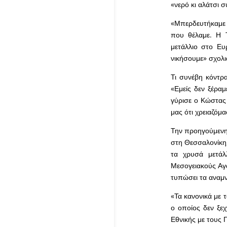
«νερό κι αλάτσι 
«Μπερδευτήκαμε 
που θέλαμε. Η Τ
μετάλλιο στο Ευ
νικήσουμε» σχολι
Τι συνέβη κόντρ
«Εμείς δεν ξέραμ
γύρισε ο Κώστας
μας ότι χρειαζόμ
Την προηγούμενη 
στη Θεσσαλονίκη,
τα χρυσά μετάλ
Μεσογειακούς Αγώ
τυπώσει τα αναμν
«Τα κανονικά με 
ο οποίος δεν ξε
Εθνικής με τους 