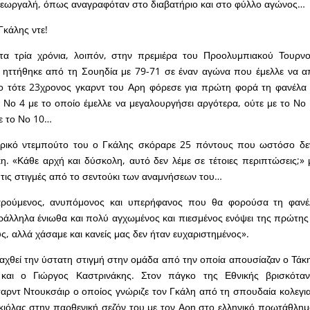
 Γεωργαλή, όπως αναγραφόταν στο διαβατήριο και στο φύλλο αγώνος…
κάλης ντε!
α τρία χρόνια, λοιπόν, στην πρεμιέρα του Προολυμπιακού Τουρν
 ηττήθηκε από τη Σουηδία με 79-71 σε έναν αγώνα που έμελλε να απ
 ο τότε 23χρονος γκαρντ του Αρη φόρεσε για πρώτη φορά τη φανέλα 
ο Νο 4 με το οποίο έμελλε να μεγαλουργήσει αργότερα, ούτε με το Ν
ε το Νο 10…
τορικό ντεμπούτο του ο Γκάλης σκόραρε 25 πόντους που ωστόσο δε
ίκη. «Κάθε αρχή και δύσκολη, αυτό δεν λέμε σε τέτοιες περιπτώσεις;» 
 τις στιγμές από το σεντούκι των αναμνήσεων του…
ρούμενος, ανυπόμονος και υπερήφανος που θα φορούσα τη φανέ
άλληλα ένιωθα και πολύ αγχωμένος και πιεσμένος ενόψει της πρώτης
, αλλά χάσαμε και κανείς μας δεν ήταν ευχαριστημένος».
ταχθεί την ύστατη στιγμή στην ομάδα από την οποία απουσίαζαν ο Τάκ
υ και ο Γιώργος Καστρινάκης. Στον πάγκο της Εθνικής βρισκότα
ρντ Ντουκσάιρ ο οποίος γνώριζε τον Γκάλη από τη σπουδαία κολεγια
ι κιόλας στην παρθενική σεζόν του με τον Αρη στο ελληνικό πρωτάθλημ