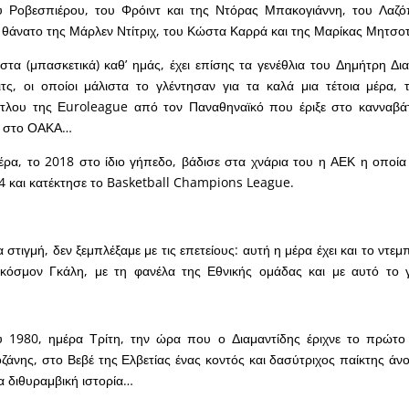
υ Ροβεσπιέρου, του Φρόιντ και της Ντόρας Μπακογιάννη, του Λαζό
ν θάνατο της Μάρλεν Ντίτριχ, του Κώστα Καρρά και της Μαρίκας Μητσ
 στα (μπασκετικά) καθ’ ημάς, έχει επίσης τα γενέθλια του Δημήτρη Δι
ιτς, οι οποίοι μάλιστα το γλέντησαν για τα καλά μια τέτοια μέρα,
ίτλου της Εuroleague από τον Παναθηναϊκό που έριξε στο κανναβ
1 στο ΟΑΚΑ…
μέρα, το 2018 στο ίδιο γήπεδο, βάδισε στα χνάρια του η ΑΕΚ η οποία
4 και κατέκτησε το Basketball Champions League.
α στιγμή, δεν ξεμπλέξαμε με τις επετείους: αυτή η μέρα έχει και το ντε
κόσμον Γκάλη, με τη φανέλα της Εθνικής ομάδας και με αυτό το 
υ 1980, ημέρα Τρίτη, την ώρα που ο Διαμαντίδης έριχνε το πρώτο
οζάνης, στο Βεβέ της Ελβετίας ένας κοντός και δασύτριχος παίκτης άνο
α διθυραμβική ιστορία…