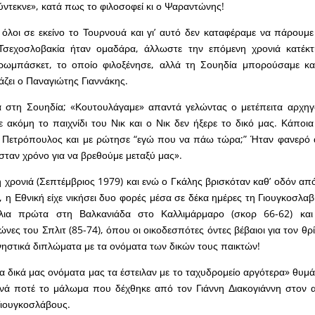
σύντεκνε», κατά πως το φιλοσοφεί κι ο Ψαραντώνης!
όλοι σε εκείνο το Τουρνουά και γι’ αυτό δεν καταφέραμε να πάρουμ
σεχοσλοβακία ήταν ομαδάρα, άλλωστε την επόμενη χρονιά κατέκτ
ρωμπάσκετ, το οποίο φιλοξένησε, αλλά τη Σουηδία μπορούσαμε κα
άζει ο Παναγιώτης Γιαννάκης.
α στη Σουηδία; «Κουτουλάγαμε» απαντά γελώντας ο μετέπειτα αρχηγ
ε ακόμη το παιχνίδι του Νικ και ο Νικ δεν ήξερε το δικό μας. Κάποια
 Πετρόπουλος και με ρώτησε “εγώ που να πάω τώρα;” Ήταν φανερό α
ασταν χρόνο για να βρεθούμε μεταξύ μας».
χρονιά (Σεπτέμβριος 1979) και ενώ ο Γκάλης βρισκόταν καθ’ οδόν από
 η Εθνική είχε νικήσει δυο φορές μέσα σε δέκα ημέρες τη Γιουγκοσλαβ
λια πρώτα στη Βαλκανιάδα στο Καλλιμάρμαρο (σκορ 66-62) και
νες του Σπλιτ (85-74), όπου οι οικοδεσπότες όντες βέβαιοι για τον θρ
ηστικά διπλώματα με τα ονόματα των δικών τους παικτών!
τα δικά μας ονόματα μας τα έστειλαν με το ταχυδρομείο αργότερα» θυμά
χνά ποτέ το μάλωμα που δέχθηκε από τον Γιάννη Διακογιάννη στον 
Γιουγκοσλάβους.