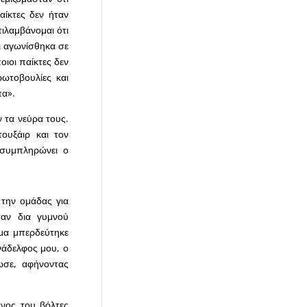
αίκτες δεν ήταν
ιλαμβάνομαι ότι
αι αγωνίσθηκα σε
ιοι παίκτες δεν
ρωτοβουλίες και
πα».
ν τα νεύρα τους.
ουξάιρ και τον
 συμπληρώνει ο
την ομάδας για
ταν δια γυμνού
γμα μπερδεύτηκε
υνάδελφος μου, ο
ωσε, αφήνοντας
όνος του βόλτες