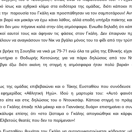
 ίσως και εχθρικό κλίμα στα ενδότερα της ομάδας, διότι κάποιοι π
ε την παρουσία του Γκάλη και προσπάθησαν να τον σαμποτάρουν! Αντ
αι βαρύ και μακάρι να έχω κάνει λάθος, αλλά επειδή υπήρξα παίκτης κ
τι δεν μου πήγαινε καλά στην όλη ατμόσφαιρα. Ενιωθα δηλαδή ότι κάπο
κοί εαυτοί τους και άφηναν τις φάσεις στον Γκάλη. Δεν έπαιρναν π
θέλουν να αναγκάσουν τον Νικ να βγάλει μόνος του το φίδι από την τρύ
 βρήκε τη Σουηδία να νικά με 79-71 ενώ όλα τα μέλη της Εθνικής είχα
υτήρια ο Θοδωρής Κοτσώνης για να πάρει δηλώσεις από τον Ντ
γει έξω διότι εκείνη τη στιγμή η ατμόσφαιρα ήταν πολύ βαριά»
ως της ομάδας επιβεβαιώνει και ο Τάκης Ευσταθίου που συνόδευσε 
 εφημερίδας «Αθλητική Ηχώ». Ιδού η μαρτυρία του: «Αυτό φαινό
το είπε και στις δηλώσεις του ο Ντουκσάιρ. Κάποια στιγμή το πρά
ι ο Γκάλης έπαιξε πλέι μέικερ και ο Γιαννάκης δυάρι» επισημαίνει ο σ
κάλυψε επίσης ότι «στο ζέσταμα ο Γκάλης απογειώθηκε και κάρφ
Ελβετούς θεατές που δεν το περίμεναν»!
 ο Ευσταθίου θυμάται τον Γκάλη να αυτοσυγκεντρώνεται κόβοντας μ