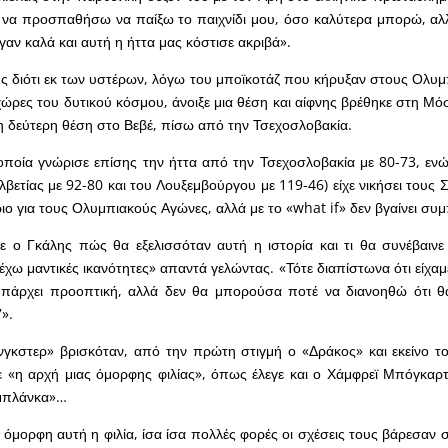
ι να προσπαθήσω να παίξω το παιχνίδι μου, όσο καλύτερα μπορώ, α
αν καλά και αυτή η ήττα μας κόστισε ακριβά».
λης διότι εκ των υστέρων, λόγω του μποϊκοτάζ που κήρυξαν στους Ολυ
χώρες του δυτικού κόσμου, άνοιξε μια θέση και αίφνης βρέθηκε στη Μό
η δεύτερη θέση στο Βεβέ, πίσω από την Τσεχοσλοβακία.
οποία γνώρισε επίσης την ήττα από την Τσεχοσλοβακία με 80-73, εν
λβετίας με 92-80 και του Λουξεμβούργου με 119-46) είχε νικήσει τους
ήριο για τους Ολυμπιακούς Αγώνες, αλλά με το «what if» δεν βγαίνει συ
ε ο Γκάλης πώς θα εξελισσόταν αυτή η ιστορία και τι θα συνέβαιν
 έχω μαντικές ικανότητες» απαντά γελώντας. «Τότε διαπίστωνα ότι είχα
 υπάρχει προοπτική, αλλά δεν θα μπορούσα ποτέ να διανοηθώ ότι θ
».
νγκστερ» βρισκόταν, από την πρώτη στιγμή ο «Δράκος» και εκείνο 
 «η αρχή μιας όμορφης φιλίας», όπως έλεγε και ο Χάμφρεϊ Μπόγκαρτ
αμπλάνκα»…
 όμορφη αυτή η φιλία, ίσα ίσα πολλές φορές οι σχέσεις τους βάρεσαν 