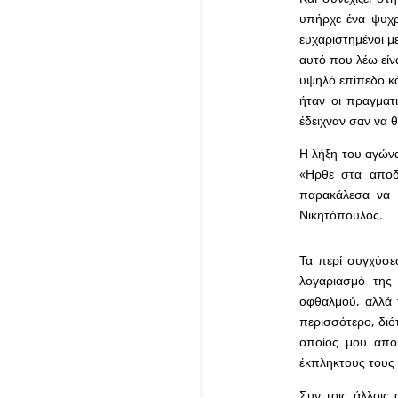
υπήρχε ένα ψυχρό
ευχαριστημένοι μ
αυτό που λέω είν
υψηλό επίπεδο κά
ήταν οι πραγματι
έδειχναν σαν να 
Η λήξη του αγώνα
«Ηρθε στα αποδ
παρακάλεσα να β
Νικητόπουλος.
Τα περί συγχύσε
λογαριασμό της
οφθαλμού, αλλά 
περισσότερο, διότ
οποίος μου απο
έκπληκτους τους 
Συν τοις άλλοις