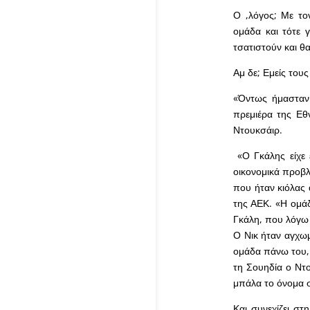
Ο ,λόγος; Με το
ομάδα και τότε γ
τσατιστούν και θα
Αμ δε; Εμείς τους
«Όντως ήμασταν 
πρεμιέρα της Εθ
Ντουκσάιρ.
«Ο Γκάλης είχε ε
οικονομικά προβλ
που ήταν κιόλας 
της ΑΕΚ. «Η ομάδ
Γκάλη, που λόγω 
Ο Νικ ήταν αγχω
ομάδα πάνω του, 
τη Σουηδία ο Ντο
μπάλα το όνομα σ
Και συνεχίζει στ