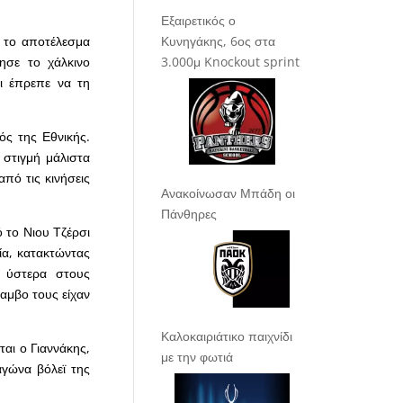
Εξαιρετικός ο
Κυνηγάκης, 6ος στα
ε το αποτέλεσμα
3.000μ Knockout sprint
ησε το χάλκινο
ι έπρεπε να τη
ός της Εθνικής.
 στιγμή μάλιστα
πό τις κινήσεις
Ανακοίνωσαν Μπάδη οι
Πάνθηρες
 το Νιου Τζέρσι
ία, κατακτώντας
 ύστερα στους
ίαμβο τους είχαν
Καλοκαιριάτικο παιχνίδι
ται ο Γιαννάκης,
με την φωτιά
αγώνα βόλεϊ της