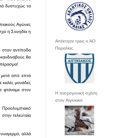
λλά δυστυχώς τα
μπιακούς Αγώνες
σχα η Σουηδία η
Απέκτησε τρεις ο ΑΟ
Παραλίας
ώ στον αντίποδα
 Σκανδιναβούς θα
μπέρασμα!
ε μετά από επτά
με καλές μονάδες
α φτάναμε στον
Η πατρογονική σχέση
στον Αιγινιακό
το Προολυμπιακό
 στην τελευταία
συναγερμό, αλλά