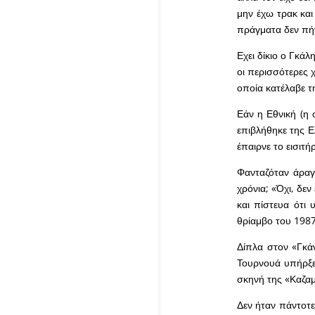
μην έχω τρακ κα
πράγματα δεν πήγ
Εχει δίκιο ο Γκά
οι περισσότερες 
οποία κατέλαβε τ
Εάν η Εθνική (η 
επιβλήθηκε της Ε
έπαιρνε το εισιτ
Φανταζόταν άραγ
χρόνια; «Όχι, δεν
και πίστευα ότι
θρίαμβο του 1987
Δίπλα στον «Γκά
Τουρνουά υπήρξε
σκηνή της «Καζ
Δεν ήταν πάντοτε