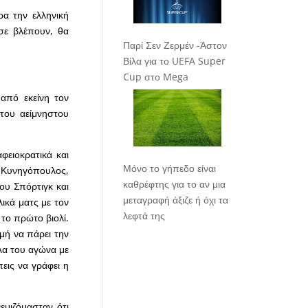
α την ελληνική
 σε βλέπουν, θα
Παρί Σεν Ζερμέν -Άστον
Βίλα για το UEFA Super
Cup στο Mega
από εκείνη τον
 του αείμνηστου
φειοκρατικά και
Μόνο το γήπεδο είναι
ς Κυνηγόπουλος,
καθρέφτης για το αν μια
ου Σπόρτιγκ και
μεταγραφή άξιζε ή όχι τα
λικά ματς με τον
λεφτά της
 το πρώτο βιολί.
μή να πάρει την
λα του αγώνα με
εις να γράφει η
εμιζόμασταν ότι