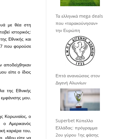
Τα ελληνικά mega deals
που «ταρακούνησαν»
ουά με θέα στη
την Ευρώπη
οβεί ιστορικός:
της Εθνικής και
ο 7 που φορούσε
ν αποδείχθηκαν
μου είπε ο ίδιος
Επτά ανανεώσεις στον
Διγενή Αλωνίων
λα της Εθνικής
 εμφάνισης μου.
ης Κορωναίος, ο
Superbet Κύπελλο
ν ο Αμερικανός
Ελλάδας: πρόγραμμα
κή καριέρα του,
2ου γύρου 1ης φάσης
α. «Μου είπε να