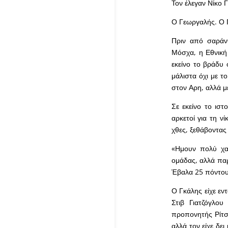
Τον έλεγαν Νίκο
Ο Γεωργαλής. Ο Γ
Πριν από σαράντ
Μόσχα, η Εθνική
εκείνο το βράδυ
μάλιστα όχι με τ
στον Αρη, αλλά μ
Σε εκείνο το ισ
αρκετοί για τη ν
χθες, ξεθάβοντας
«Ημουν πολύ χα
ομάδας, αλλά παρ
Έβαλα 25 πόντους
Ο Γκάλης είχε εν
Στιβ Γιατζόγλο
προπονητής Ρίτσα
αλλά τον είχε δε