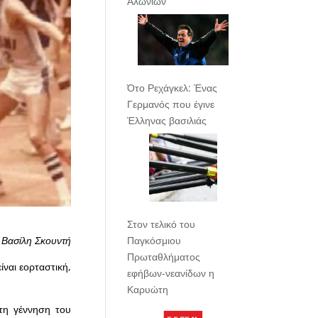
Αλωνίων
Ότο Ρεχάγκελ: Ένας
Γερμανός που έγινε
Έλληνας βασιλιάς
Στον τελικό του
 Βασίλη Σκουντή
Παγκόσμιου
Πρωταθλήματος
ίναι εορταστική,
εφήβων-νεανίδων η
Καρυώτη
τη γέννηση του