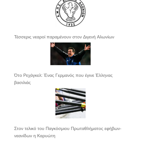
Τέσσερις νεαροί παραμένουν στον Διγενή Αλωνίων
Ότο Ρεχάγκελ: Ένας Γερμανός που έγινε Έλληνας
βασιλιάς
Στον τελικό του Παγκόσμιου Πρωταθλήματος εφήβων-
νεανίδων η Καρυώτη