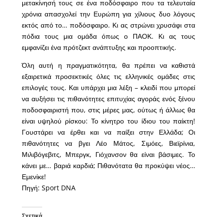
μετακίνησή τους σε ένα ποδόσφαιρο που τα τελευταία
χρόνια απασχολεί την Ευρώπη για χίλιους δυο λόγους
εκτός από το… ποδόσφαιρο. Κι ας στρώνει χρυσάφι στα
πόδια τους μια ομάδα όπως ο ΠΑΟΚ. Κι ας τους
εμφανίζει ένα πρότζεκτ ανάπτυξης και προοπτικής.
Όλη αυτή η πραγματικότητα, θα πρέπει να καθιστά
εξαιρετικά προσεκτικές όλες τις ελληνικές ομάδες στις
επιλογές τους. Και υπάρχει μια λέξη – κλειδί που μπορεί
να αυξήσει τις πιθανότητες επιτυχίας αγοράς ενός ξένου
ποδοσφαιριστή που, στις μέρες μας, ούτως ή άλλως θα
είναι υψηλού ρίσκου: Το κίνητρο του ίδιου του παίκτη!
Γουστάρει να έρθει και να παίξει στην Ελλάδα; Οι
πιθανότητες να βγει Λέο Μάτος, Σιμόες, Βιεϊρίνια,
Μιλιβόγεβιτς, Μπεργκ, Γιόχανσον θα είναι βάσιμες. Το
κάνει με… βαριά καρδιά; Πιθανότατα θα προκύψει νέος…
Εμενίκε!
Πηγή: Sport DNA
Σχετικά