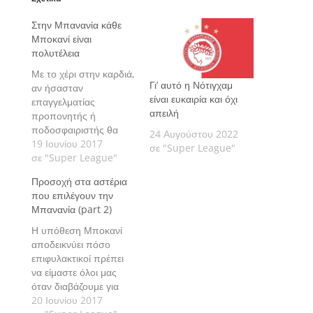
Στην Μπανανία κάθε
Μποκανί είναι
πολυτέλεια
Με το χέρι στην καρδιά,
Γι’ αυτό η Νότιγχαμ
αν ήσασταν
είναι ευκαιρία και όχι
επαγγελματίας
απειλή
προπονητής ή
ποδοσφαιριστής θα
24 Αυγούστου 2022
επιλέγατε την Ελλάδα
19 Ιουνίου 2017
σε "Super League"
για να συνεχίσετε την
σε "Super League"
καριέρα σας; Ο
Προσοχή στα αστέρια
Αλέξανδρος Σόμογλου
που επιλέγουν την
σχολιάζει το ξεκίνημα
Μπανανία (part 2)
του μεταγραφικού
καλοκαιριού…
Η υπόθεση Μποκανί
αποδεικνύει πόσο
επιφυλακτικοί πρέπει
να είμαστε όλοι μας
όταν διαβάζουμε για
επιθυμία παικτών
20 Ιουνίου 2017