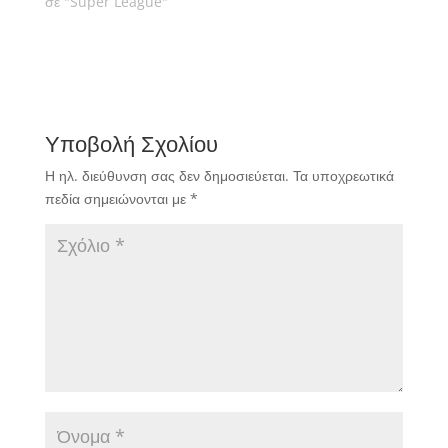
όπως ο Κονγκολέζος
σε "Super League"
να αγωνιστούν στη
χώρα μας. Γράφει ο
Αλέξανδρος Σόμογλου.
Υποβολή Σχολίου
Η ηλ. διεύθυνση σας δεν δημοσιεύεται.
Τα υποχρεωτικά
πεδία σημειώνονται με
*