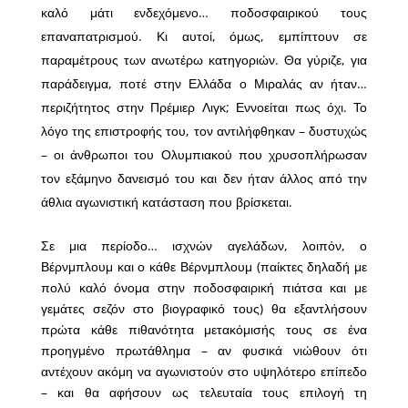
καλό μάτι ενδεχόμενο… ποδοσφαιρικού τους
επαναπατρισμού. Κι αυτοί, όμως, εμπίπτουν σε
παραμέτρους των ανωτέρω κατηγοριών. Θα γύριζε, για
παράδειγμα, ποτέ στην Ελλάδα ο Μιραλάς αν ήταν…
περιζήτητος στην Πρέμιερ Λιγκ; Εννοείται πως όχι. Το
λόγο της επιστροφής του, τον αντιλήφθηκαν – δυστυχώς
– οι άνθρωποι του Ολυμπιακού που χρυσοπλήρωσαν
τον εξάμηνο δανεισμό του και δεν ήταν άλλος από την
άθλια αγωνιστική κατάσταση που βρίσκεται.
Σε μια περίοδο… ισχνών αγελάδων, λοιπόν, ο
Βέρνμπλουμ και ο κάθε Βέρνμπλουμ (παίκτες δηλαδή με
πολύ καλό όνομα στην ποδοσφαιρική πιάτσα και με
γεμάτες σεζόν στο βιογραφικό τους) θα εξαντλήσουν
πρώτα κάθε πιθανότητα μετακόμισής τους σε ένα
προηγμένο πρωτάθλημα – αν φυσικά νιώθουν ότι
αντέχουν ακόμη να αγωνιστούν στο υψηλότερο επίπεδο
– και θα αφήσουν ως τελευταία τους επιλογή τη