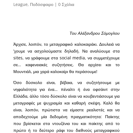
League
,
Ποδόσφαιρο
|
0 Σχόλια
Του Αλέξανδρου Σόμογλου
Άρχισε, λοιπόν, το μεταγραφικό καλοκαιράκι. Δουλειά να
‘χουμε να ασχολούμαστε δηλαδή. Να αναλύουμε στα
sites, να γράφουμε στα social media, να συμμετέχουμε
σε… καφενειακές συζητήσεις. Θα αρχίσει και το
Μουντιάλ, μια χαρά καλοκαίρι θα περάσουμε!
Όσο δύσκολο είναι, βέβαια, να συζητήσουμε με
νηφαλιότητα για ένα… πέναλτι ή ένα οφσάιντ στην
Ελλάδα, άλλο τόσο δύσκολο είναι να κουβεντιάσουμε για
μεταγραφές με ψυχραιμία και καθαρή σκέψη. Καλό θα
είναι, λοιπόν, πρώτιστα να είμαστε ρεαλιστές και να
αποδεχτούμε μία δεδομένη πραγματικότητα: Παίκτης
που βρίσκεται στα ντουζένια του και παίκτης από το
πρώτο ή το δεύτερο ράφι του διεθνούς μεταγραφικού