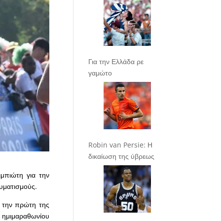
Για την Ελλάδα ρε
γαμώτο
Robin van Persie: Η
δικαίωση της ύβρεως
ιμπιώτη για την
υματισμούς.
 την πρώτη της
υ ημιμαραθωνίου