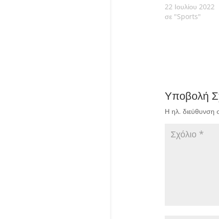
22 Ιουλίου 2022
σε "Sports"
Υποβολή Σ
Η ηλ. διεύθυνση 