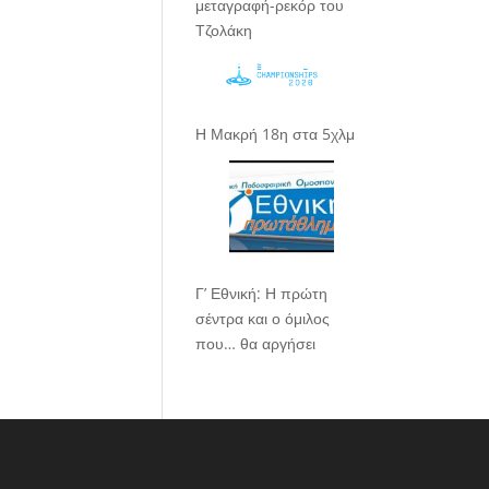
μεταγραφή-ρεκόρ του
Τζολάκη
Η Μακρή 18η στα 5χλμ
Γ’ Εθνική: Η πρώτη
σέντρα και ο όμιλος
που… θα αργήσει