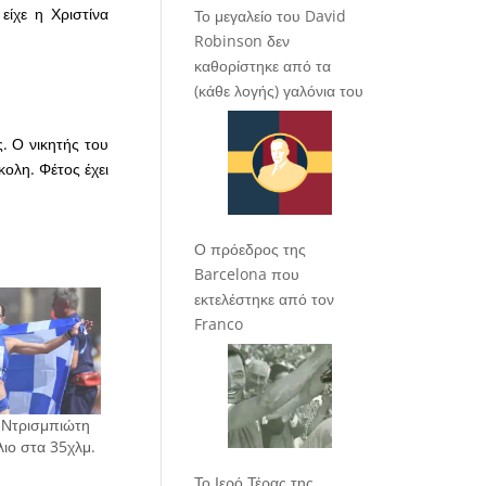
ίχε η Χριστίνα
Το μεγαλείο του David
Robinson δεν
καθορίστηκε από τα
(κάθε λογής) γαλόνια του
. Ο νικητής του
ολη. Φέτος έχει
Ο πρόεδρος της
Barcelona που
εκτελέστηκε από τον
Franco
 Ντρισμπιώτη
λιο στα 35χλμ.
Το Ιερό Τέρας της