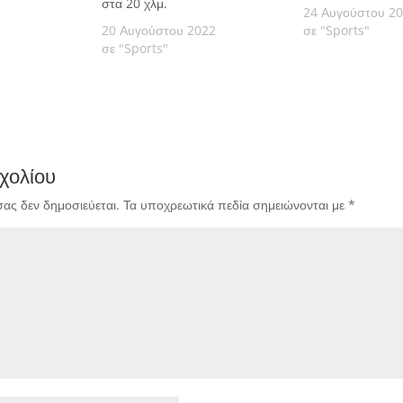
στα 20 χλμ.
24 Αυγούστου 2
20 Αυγούστου 2022
σε "Sports"
σε "Sports"
χολίου
σας δεν δημοσιεύεται.
Τα υποχρεωτικά πεδία σημειώνονται με
*