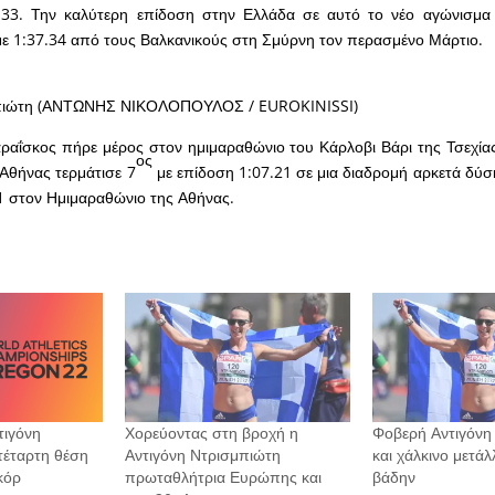
.33. Την καλύτερη επίδοση στην Ελλάδα σε αυτό το νέο αγώνισμα ε
 1:37.34 από τους Βαλκανικούς στη Σμύρνη τον περασμένο Μάρτιο.
μπιώτη (ΑΝΤΩΝΗΣ ΝΙΚΟΛΟΠΟΥΛΟΣ / EUROKINISSI)
αΐσκος πήρε μέρος στον ημιμαραθώνιο του Κάρλοβι Βάρι της Τσεχίας
ος
Αθήνας τερμάτισε 7
με επίδοση 1:07.21 σε μια διαδρομή αρκετά δύσκ
1 στον Ημιμαραθώνιο της Αθήνας.
τιγόνη
Χορεύοντας στη βροχή η
Φοβερή Αντιγόνη
τέταρτη θέση
Αντιγόνη Ντρισμπιώτη
και χάλκινο μετάλ
κόρ
πρωταθλήτρια Ευρώπης και
βάδην