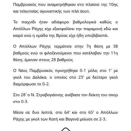
Παμβρυακός που αναμετρήθηκαν στο πλαίσιο της 10ης
και τελευταίας αγωνιστικής των πλέι άουτ.
Το παιχνίδι ήταν αδιάφορο βαθμολογικά καθώς ο
Απόλλων Ράχης είχε εξασφαλίσει την παραμονή εδώ και
καιρό ενώ η ομάδα της Βρύας είχε ήδη υποβιβαστέι.
Ο Απόλλων Ράχης τερμάτισε στην 7η θέση με 38
βαθμούς ενώ οι φιλοξενούμενοι που κατέλαβαν την 11η
θέση, έμειναν στους 28 βαθμούς
Ο Νέος Παμβρυακός προηγήθηκε 0-1 μόλις στο 1′ με
γκολ του Δαλάκα, ο οποίος στο 23′ με δεύτερο γκολ
διαμόρφωσε το 0-2.
Στο 28′ ο Ν. Στραβογιάννης ανέβασε τον δείκτη του σκορ
στο 0-3.
Μέσα σε δυο λεπτά, στο 64′ και στο 65′ ο Απόλλων
Ράχης με γκολ των Κατή και Βαγενά μείωσε σε 2-3.