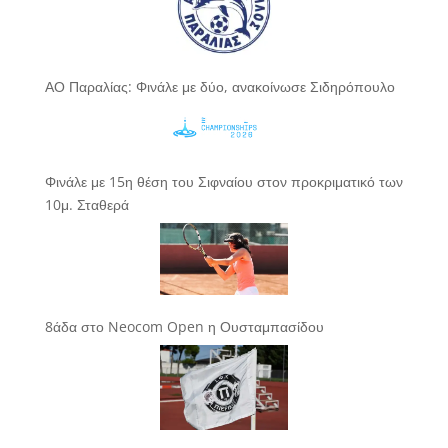
ΑΟ Παραλίας: Φινάλε με δύο, ανακοίνωσε Σιδηρόπουλο
Φινάλε με 15η θέση του Σιφναίου στον προκριματικό των
10μ. Σταθερά
8άδα στο Neocom Open η Ουσταμπασίδου