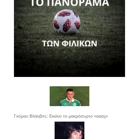
Γκόραν Βλάοβιτς: Εκείνο το μακρόσυρτο «αααχ»