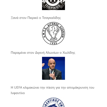
Ξανά στον Πιερικό ο Τσαγκαλίδης
Παραμένει στον Διγενή Αλωνίων ο Χωλίδης
Η UEFA κλιμακώνει την πίεση για την απομάκρυνση του
Ινφαντίνο