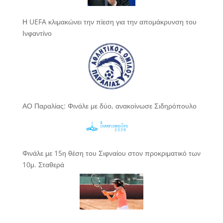
Η UEFA κλιμακώνει την πίεση για την απομάκρυνση του
Ινφαντίνο
ΑΟ Παραλίας: Φινάλε με δύο, ανακοίνωσε Σιδηρόπουλο
Φινάλε με 15η θέση του Σιφναίου στον προκριματικό των
10μ. Σταθερά