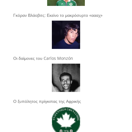
Γκόραν Βλάοβιτς: Εκείνο το μακρόσυρτο «αααχ»
Οι δαίμονες του Carlos Monzón
Ο ξυπόλητος πρίγκιπας της Αφρικής