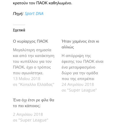
κρατούν τον ΠΑΟΚ καθηλωμένο.
Πηγή:
Sport DNA
Σχετικά
Ο κυρίαρχος ΠΑΟΚ
Ήταν χαμένος έτσι κι
αλλιώς
Μεγαλύτερη σημασία
και από την κατάκτηση
Η απόρριψη της
του κυπέλλου για τον
έφεσης του ΠΑΟΚ είναι
ΠΑΟΚ, έχει ο τρόπος
ένα μεταμφιεσμένο
που αγωνίστηκε.
δώρο για την ομάδα
Γράφει ο Κώστας
13 Μαΐου 2018
που της επιτρέπει
Κεφαλογιάννης.
σε "Κύπελλο Ελλάδας"
επιτέλους να αλλάξει
24 Απριλίου 2018
σελίδα. Γράφει ο
σε "Super League"
Κώστας
Ένα όχι έτσι ρε φίλε θα
Κεφαλογιάννης.
το πει κάποιος;
2 Απριλίου 2018
σε "Super League"