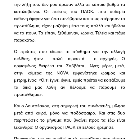
την λήξη του, δεν μου άρεσαν αλλά σε κάποιο βαθμό τα
καταλαβαίνω. Οι παίκτες του ΠΑΟΚ, που ουδεμία
ευθύνη έφεραν για όσα συνέβησαν και τους στέρησαν το
πρωτάθλημα, είχαν μαζέψει μέσα τους πολλά και ήθελαν
να τα πουν. Τα είπαν, ξεθύμαναν, ωραία. Τελεία και πάμε
παρακάτω.
Ο πρώτος που έδωσε το σύνθημα για την αλλαγή
σελίδας, ήταν – πολύ ταιριαστά – ο αρχηγός. Ο
οργισμένος Βιεϊρίνια του Σαββάτου, λίγες μέρες μετά,
στην κάμερα της NOVA εμφανίστηκε ώριμος και
μετρημένος: «Ό,τι έγινε, έγινε, εμείς πρέπει να κοιτάξουμε
τα δικά μας λάθη αν θέλουμε να πάρουμε το
πρωτάθλημα».
Και ο Λουτσέσκου, στη σημερινή του συνέντευξη, μίλησε
μετά από καιρό, μόνο για ποδόσφαιρο. Και στις δυο
περιπτώσεις το μήνυμα που βγαίνει προς τα έξω είναι
ξεκάθαρο: Ο οργανισμός ΠΑΟΚ επιτέλους ηρέμησε.
Προφανώς, για να συμβεί αυτό, χρειαζόταν όσο τίποτα