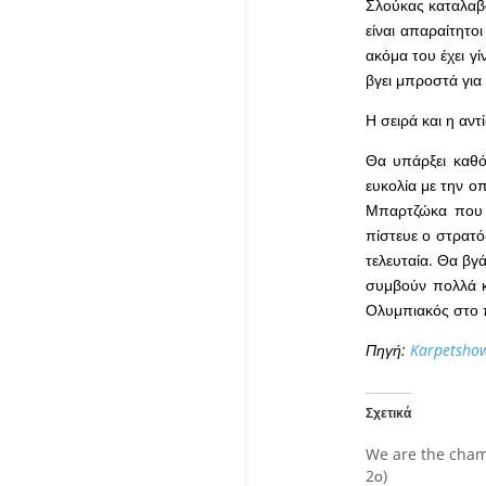
Σλούκας καταλαβα
είναι απαραίτητο
ακόμα του έχει γί
βγει μπροστά για
Η σειρά και η αν
Θα υπάρξει καθό
ευκολία με την ο
Μπαρτζώκα που μ
πίστευε ο στρατό
τελευταία. Θα βγά
συμβούν πολλά κ
Ολυμπιακός στο π
Πηγή:
Karpetsho
Σχετικά
We are the cham
2ο)