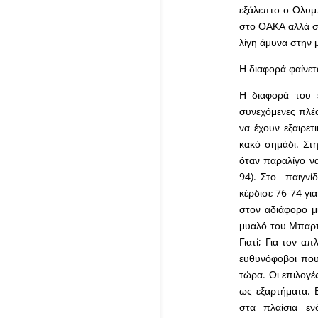
εξάλεπτο ο Ολυμ
στο ΟΑΚΑ αλλά σε
λίγη άμυνα στην 
Η διαφορά φαίνετα
Η διαφορά του ε
συνεχόμενες πλέο
να έχουν εξαιρε
κακό σημάδι. Στ
όταν παραλίγο να
94). Στο παιγνί
κέρδισε 76-74 για
στον αδιάφορο μ
μυαλό του Μπαρτζ
Γιατί; Για τον α
ευθυνόφοβοι που
τώρα. Οι επιλογέ
ως εξαρτήματα. 
στα πλαίσια εν