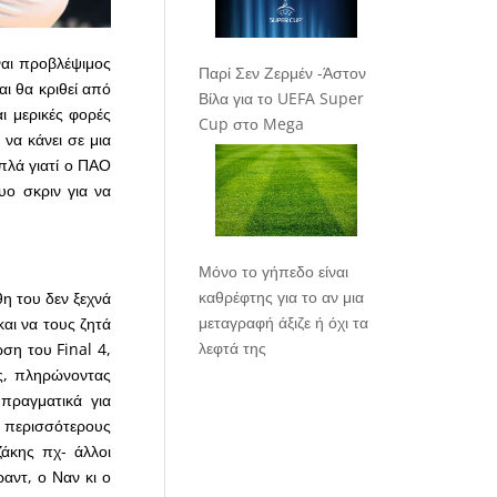
ναι προβλέψιμος
Παρί Σεν Ζερμέν -Άστον
αι θα κριθεί από
Βίλα για το UEFA Super
ι μερικές φορές
Cup στο Mega
να κάνει σε μια
πλά γιατί ο ΠΑΟ
ο σκριν για να
Μόνο το γήπεδο είναι
καθρέφτης για το αν μια
η του δεν ξεχνά
μεταγραφή άξιζε ή όχι τα
και να τους ζητά
λεφτά της
ση του Final 4,
ος, πληρώνοντας
πραγματικά για
ε περισσότερους
ζάκης πχ- άλλοι
αντ, ο Ναν κι ο