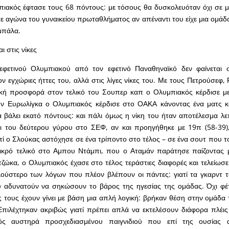
πιακός έφτασε τους 68 πόντους: με τόσους θα δυσκολευόταν όχι σε 
 αγώνα του γυναικείου πρωταθλήματος αν απέναντι του είχε μια ομάδα 
μπάλα.
ι στις νίκες
φετινού Ολυμπιακού από τον εφετινό Παναθηναϊκό δεν φαίνεται σ
ν εγχώριες ήττες του, αλλά στις λίγες νίκες του. Με τους Πετρούσεφ, 
τική προσφορά στον τελικό του Σουπερ καπ ο Ολυμπιακός κέρδισε μ
ην Ευρωλίγκα ο Ολυμπιακός κέρδισε στο ΟΑΚΑ κάνοντας ένα ματς κο
 βάλει εκατό πόντους: και πάλι όμως η νίκη του ήταν αποτέλεσμα λε
δι του δεύτερου γύρου στο ΣΕΦ, αν και προηγήθηκε με 19π (58-39)
τί ο Σλούκας αστόχησε σε ένα τρίποντο στο τέλος – σε ένα σουτ που το
ικρό τελικό στο Αμπου Ντάμπι, που ο Αταμάν παράτησε παίζοντας 
ώκα, ο Ολυμπιακός έχασε στο τέλος τεράστιες διαφορές και τελείωσ
πλούστερο των λόγων που πλέον βλέπουν οι πάντες: γιατί τα γκαρντ το
 αδυνατούν να σηκώσουν το βάρος της ηγεσίας της ομάδας. Όχι φέτ
ς τους έχουν γίνει με βάση μια απλή λογική: βρήκαν θέση στην ομάδ
Επιλέχτηκαν ακριβώς γιατί πρέπει απλά να εκτελέσουν διάφορα πλέ
ός αυστηρά προσχεδιασμένου παιγνιδιού που επί της ουσίας α