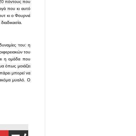
-20 πόντους που
ργά που κι αυτό
ουτ κι ο Φουρνιέ
 διαδικασία.
δυναμίες του: η
ριφερειακών του
αι η ομάδα που
μα όπως μοιάζει
 πάρει μπορεί να
ακόμα μυαλό. Ο