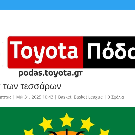
 των τεσσάρων
άππας
|
Μάι 31, 2025 10:43
|
Basket
,
Basket League
|
0 Σχόλια