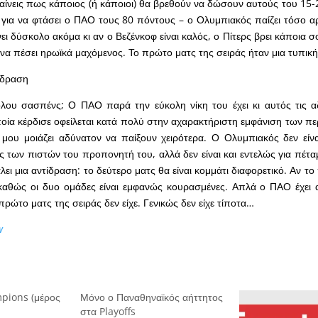
ίνεις πως κάποιος (ή κάποιοι) θα βρεθούν να δώσουν αυτούς του 15
ι για να φτάσει ο ΠΑΟ τους 80 πόντους – ο Ολυμπιακός παίζει τόσο α
νει δύσκολο ακόμα κι αν ο Βεζένκοφ είναι καλός, ο Πίτερς βρει κάποια σ
 να πέσει ηρωϊκά μαχόμενος. Το πρώτο ματς της σειράς ήταν μια τυπική
τίδραση
λου σασπένς; Ο ΠΑΟ παρά την εύκολη νίκη του έχει κι αυτός τις α
ποία κέρδισε οφείλεται κατά πολύ στην αχαρακτήριστη εμφάνιση των πε
ου μοιάζει αδύνατον να παίξουν χειρότερα. Ο Ολυμπιακός δεν είν
ς των πιστών του προπονητή του, αλλά δεν είναι και εντελώς για πέτα
λει μια αντίδραση: το δεύτερο ματς θα είναι κομμάτι διαφορετικό. Αν το
αθώς οι δυο ομάδες είναι εμφανώς κουρασμένες. Απλά ο ΠΑΟ έχει 
ρώτο ματς της σειράς δεν είχε. Γενικώς δεν είχε τίποτα…
w
pions (μέρος
Μόνο ο Παναθηναϊκός αήττητος
στα Playoffs