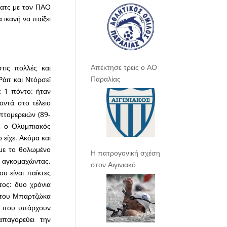
ματς με τον ΠΑΟ
ικανή να παίξει
Απέκτησε τρεις ο ΑΟ
τις πολλές και
Παραλίας
Ράιτ και Ντόρσεϊ
ε 1 πόντο: ήταν
ντά στο τέλειο
πτομερειών (89-
, ο Ολυμπιακός
 είχε. Ακόμα και
με το θολωμένο
Η πατρογονική σχέση
ε αγκομαχώντας.
στον Αιγινιακό
υ είναι παίκτες
ος: δυο χρόνια
α του Μπαρτζώκα
ις που υπάρχουν
παγορεύει την