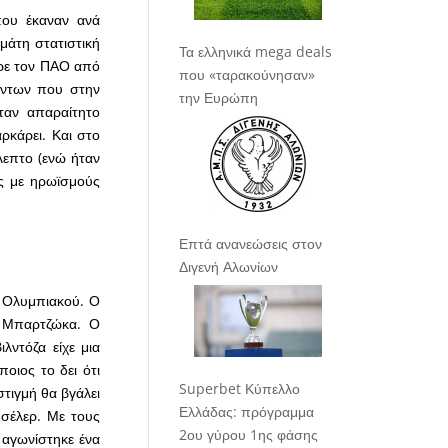
που έκαναν ανά
μάτη στατιστική
Τα ελληνικά mega deals
ήρε τον ΠΑΟ από
που «ταρακούνησαν»
όντων που στην
την Ευρώπη
ταν απαραίτητο
ρκάρει. Και στο
λεπτο (ενώ ήταν
ς με ηρωϊσμούς
Επτά ανανεώσεις στον
Διγενή Αλωνίων
ύ Ολυμπιακού. Ο
υ Μπαρτζώκα. Ο
λντόζα είχε μια
ποιος το δει ότι
Superbet Κύπελλο
στιγμή θα βγάλει
Ελλάδας: πρόγραμμα
 σέλερ. Με τους
2ου γύρου 1ης φάσης
 αγωνίστηκε ένα