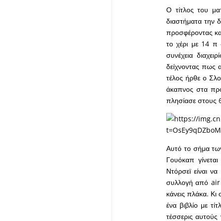
Ο τίτλος του μα
διαστήματα την δ
προσφέροντας και
το χέρι με 14 π
συνέχεια διαχει
δείχνοντας πως α
τέλος ήρθε ο Σλο
άκαπνος στα προ
πλησίασε στους 6
Αυτό το σήμα των
Γουόκαπ γίνετα
Ντόρσεϊ είναι να
συλλογή από air 
κάνεις πλάκα. Κι 
ένα βιβλίο με τί
τέσσερις αυτούς 