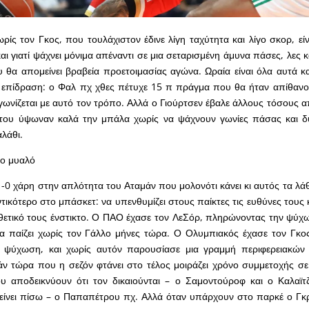
ίς τον Γκος, που τουλάχιστον έδινε λίγη ταχύτητα και λίγο σκορ, εί
 και γιατί ψάχνει μόνιμα απέναντι σε μια σεταρισμένη άμυνα πάσες, λες κ
 θα απομείνει βραβεία προετοιμασίας αγώνα. Ωραία είναι όλα αυτά κα
 επίδραση: ο Φαλ πχ χθες πέτυχε 15 π πράγμα που θα ήταν απίθανο 
ωνίζεται με αυτό τον τρόπο. Αλλά ο Γιούρτσεν έβαλε άλλους τόσους α
 του ύψωναν καλά την μπάλα χωρίς να ψάχνουν γωνίες πάσας και δυ
αλάθι.
το μυαλό
-0 χάρη στην απλότητα του Αταμάν που μολονότι κάνει κι αυτός τα λάθ
τικότερο στο μπάσκετ: να υπενθυμίζει στους παίκτες τις ευθύνες τους 
ιθετικό τους ένστικτο. Ο ΠΑΟ έχασε τον ΛεΣόρ, πληρώνοντας την ψύχω
 να παίζει χωρίς τον Γάλλο μήνες τώρα. Ο Ολυμπιακός έχασε τον Γκ
α ψύχωση, και χωρίς αυτόν παρουσίασε μια γραμμή περιφερειακών 
ν τώρα που η σεζόν φτάνει στο τέλος μοιράζει χρόνο συμμετοχής σ
ου αποδεικνύουν ότι τον δικαιούνται – ο Σαμοντούροφ και ο Καλαϊτ
είνει πίσω – ο Παπαπέτρου πχ. Αλλά όταν υπάρχουν στο παρκέ ο Γκρ