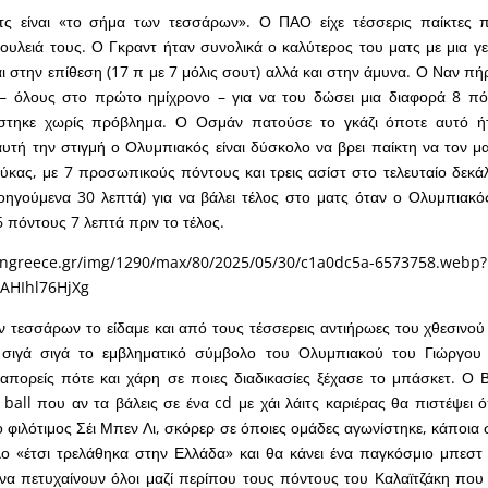
τς είναι «το σήμα των τεσσάρων». Ο ΠΑΟ είχε τέσσερις παίκτες 
ουλειά τους. Ο Γκραντ ήταν συνολικά ο καλύτερος του ματς με μια γε
 στην επίθεση (17 π με 7 μόλις σουτ) αλλά και στην άμυνα. Ο Ναν π
 – όλους στο πρώτο ημίχρονο – για να του δώσει μια διαφορά 8 π
ρίστηκε χωρίς πρόβλημα. Ο Οσμάν πατούσε το γκάζι όποτε αυτό ή
υτή την στιγμή ο Ολυμπιακός είναι δύσκολο να βρει παίκτη να τον μα
ύκας, με 7 προσωπικούς πόντους και τρεις ασίστ στο τελευταίο δεκά
ηγούμενα 30 λεπτά) για να βάλει τέλος στο ματς όταν ο Ολυμπιακό
 πόντους 7 λεπτά πριν το τέλος.
 τεσσάρων το είδαμε και από τους τέσσερεις αντιήρωες του χθεσινο
ι σιγά σιγά το εμβληματικό σύμβολο του Ολυμπιακού του Γιώργο
 απορείς πότε και χάρη σε ποιες διαδικασίες ξέχασε το μπάσκετ. Ο Βι
ball που αν τα βάλεις σε ένα cd με χάι λάιτς καριέρας θα πιστέψει ό
ο φιλότιμος Σέι Μπεν Λι, σκόρερ σε όποιες ομάδες αγωνίστηκε, κάποια 
τλο «έτσι τρελάθηκα στην Ελλάδα» και θα κάνει ένα παγκόσμιο μπεστ
να πετυχαίνουν όλοι μαζί περίπου τους πόντους του Καλαϊτζάκη που