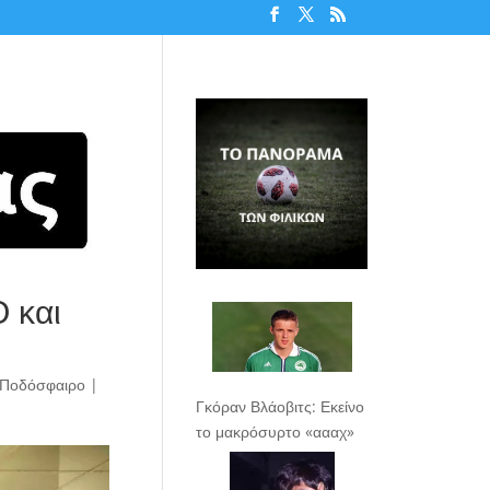
 και
Ποδόσφαιρο
|
Γκόραν Βλάοβιτς: Εκείνο
το μακρόσυρτο «αααχ»