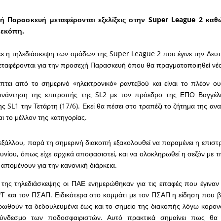
ή Παρασκευή μεταφέρονται εξελίξεις στην Super League 2 καθ
ιεκόπη.
 η τηλεδιάσκεψη των ομάδων της Super League 2 που έγινε την Δευτέρ
ς μεταφέρονται για την προσεχή Παρασκευή όπου θα πραγματοποιηθεί νέ
τει από το σημερινό «ηλεκτρονικό» ραντεβού και είναι το πλέον ο
υνάντηση της επιτροπής της SL2 με τον πρόεδρο της ΕΠΟ Βαγγέλ
ς SL1 την Τετάρτη (17/6). Εκεί θα πέσει στο τραπέζι το ζήτημα της α
αι το μέλλον της κατηγορίας.
εξάλλου, παρά τη σημερινή διακοπή εξακολουθεί να παραμένει η επισ
Ιουνίου, όπως είχε αρχικά αποφασιστεί, και να ολοκληρωθεί η σεζόν με 
απομένουν για την κανονική διάρκεια.
 της τηλεδιάσκεψης οι ΠΑΕ ενημερώθηκαν για τις επαφές που έγιναν
Τ και τον ΠΣΑΠ. Ειδικότερα στο κομμάτι με τον ΠΣΑΠ η είδηση που βγα
ωθούν τα δεδουλευμένα έως και το σημείο της διακοπής λόγω κορονο
νδεσμο των ποδοσφαιριστών. Αυτό πρακτικά σημαίνει πως θα 