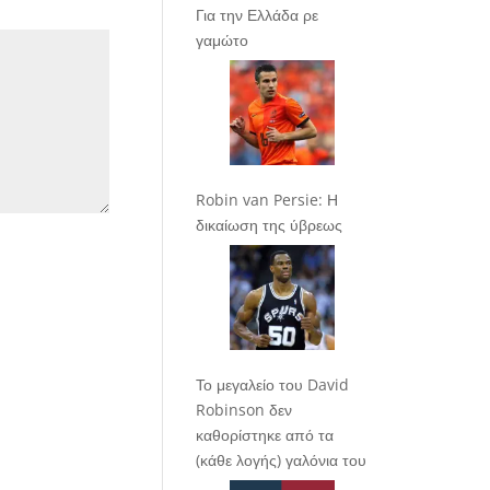
Για την Ελλάδα ρε
γαμώτο
Robin van Persie: Η
δικαίωση της ύβρεως
Το μεγαλείο του David
Robinson δεν
καθορίστηκε από τα
(κάθε λογής) γαλόνια του