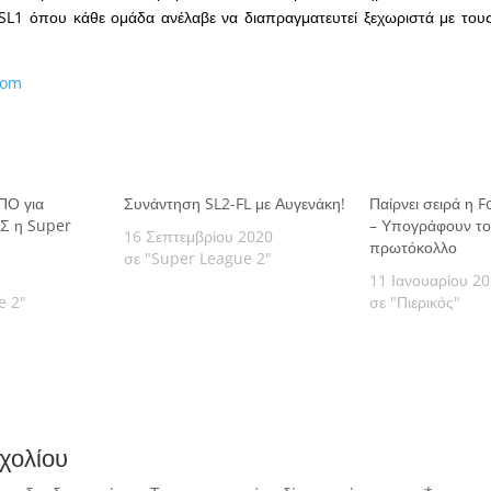
L1 όπου κάθε ομάδα ανέλαβε να διαπραγματευτεί ξεχωριστά με τους 
com
ΠΟ για
Συνάντηση SL2-FL με Αυγενάκη!
Παίρνει σειρά η 
Σ η Super
– Υπογράφουν το
16 Σεπτεμβρίου 2020
πρωτόκολλο
σε "Super League 2"
11 Ιανουαρίου 2
e 2"
σε "Πιερικός"
χολίου