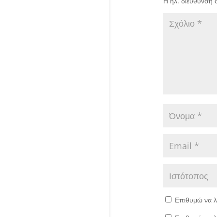
Η ηλ. διεύθυνση 
Επιθυμώ να λ