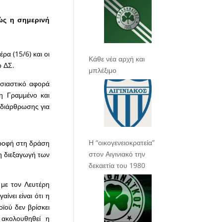
ώς η σημερινή
α (15/6) και οι
Κάθε νέα αρχή και
ο ΔΣ.
μπλέξιμο
υσιαστικό αφορά
η Γραμμένο και
ναδιάρθρωσης για
Η “οικογενειοκρατεία”
τροφή στη δράση
στον Αιγινιακό την
τη διεξαγωγή των
δεκαετία του 1980
 με τον Λευτέρη
ίνει είναι ότι η
ϊού δεν βρίσκει
ακολουθηθεί η