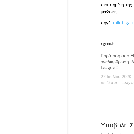
πεπατημένη της S
μειώσεις.
πηγή:
mikriliga.
Σχετικά
Παράταση από Ε
αναδιάρθρωση, Δ
League 2
27 Ιουλίου 2020
σε "Super Leagu
Υποβολή Σ