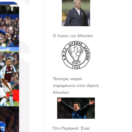
Ο Λύκος του Ματσέιο
Τέσσερις νεαροί
παραμένουν στον Διγενή
Αλωνίων
Ότο Ρεχάγκελ: Ένας