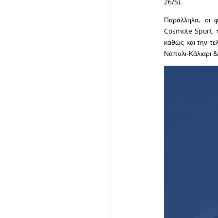
26/5).
Παράλληλα, οι 
Cosmote Sport, τ
καθώς και την τε
Νάπολι-Κάλιαρι & 