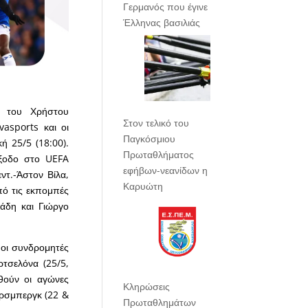
Γερμανός που έγινε
Έλληνας βασιλιάς
 του Χρήστου
Στον τελικό του
asports και οι
Παγκόσμιου
 25/5 (18:00).
Πρωταθλήματος
έξοδο στο UEFA
εφήβων-νεανίδων η
τ.-Άστον Βίλα,
Καρυώτη
πό τις εκπομπές
άδη και Γιώργο
 οι συνδρομητές
τσελόνα (25/5,
χθούν οι αγώνες
Κληρώσεις
ερσμπεργκ (22 &
Πρωταθλημάτων