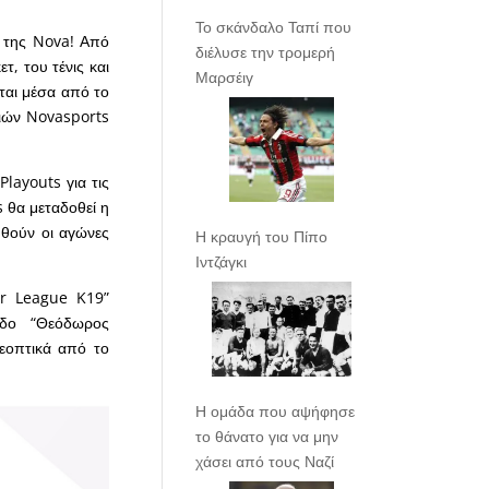
Το σκάνδαλο Ταπί που
ς της Nova! Από
διέλυσε την τρομερή
τ, του τένις και
Μαρσέιγ
αι μέσα από το
λιών Novasports
layouts για τις
s θα μεταδοθεί η
ηθούν οι αγώνες
Η κραυγή του Πίπο
Ιντζάγκι
er League K19”
δο “Θεόδωρος
λεοπτικά από το
Η ομάδα που αψήφησε
το θάνατο για να μην
χάσει από τους Ναζί