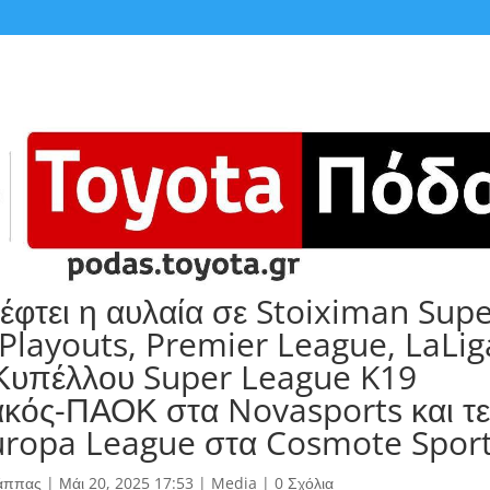
έφτει η αυλαία σε Stoiximan Sup
Playouts, Premier League, LaLig
 Κυπέλλου Super League K19
κός-ΠΑΟΚ στα Novasports και τε
ropa League στα Cosmote Spor
άππας
|
Μάι 20, 2025 17:53
|
Media
|
0 Σχόλια