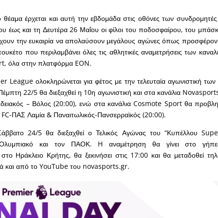
ό θέαμα έρχεται και αυτή την εβδομάδα στις οθόνες των συνδρομητέ
ου έως και τη Δευτέρα 26 Μαΐου οι φίλοι του ποδοσφαίρου, του μπάσκε
χουν την ευκαιρία να απολαύσουν μεγάλους αγώνες όπως προσφέροντ
ουκέτο που περιλαμβάνει όλες τις αθλητικές αναμετρήσεις των κανα
rt, όλα στην πλατφόρμα EON.
r League ολοκληρώνεται για φέτος με την τελευταία αγωνιστική των P
 Πέμπτη 22/5 θα διεξαχθεί η 10η αγωνιστική και στα κανάλια Novasport
δειακός – Βόλος (20:00), ενώ στα κανάλια Cosmote Sport θα προβλ
 FC-ΠΑΣ Λαμία & Παναιτωλικός-Πανσερραϊκός (20:00).
Σάββατο 24/5 θα διεξαχθεί ο Τελικός Αγώνας του “Κυπέλλου Sup
Ολυμπιακό και τον ΠΑΟΚ. H αναμέτρηση θα γίνει στο γήπε
 στο Ηράκλειο Κρήτης, θα ξεκινήσει στις 17:00 και θα μεταδοθεί τη
ά και από το YouTube του novasports.gr.