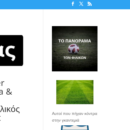
er
a &
λικός
Αυτοί που πήγαν κόντρα
t
στην γκαντεμιά