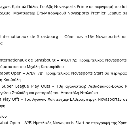
eague: Κρίσταλ Πάλας-Γουλβς Novasports Prime σε περιγραφή του Ισ
eague: Μάντσεστερ Σίτι-Μπόρνμουθ Novasports Premier League σε
υ
Internationaux de Strasbourg – Φάση των «16» Novasports6 σε
σα
ternationaux de Strasbourg – Α’/Β’/Γ’/Δ’ Προημιτελικός Novasport
ούμπου και του Μιχάλη Κατσαφάδου
bat Open – Α’/Β’/Γ’/Δ’ Προημιτελικός Novasports Start σε περιγραφ
κη Κουζούλη
 Super League Play Outs – 10η αγωνιστική: Λεβαδειακός-Βόλος 
γγελου Στυλιάδη και ρεπορτάζ του Αποστόλη Νταλούκα
a Play Offs – 1ος Αγώνας Χαϊντενχάιμ-Έλβερσμπεργκ Novasports3 σ
άρη
αΐου
bat Open – Α’/Β’ Hμιτελικός Novasports Start σε περιγραφή της Χρισ