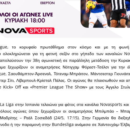
gue, το κορυφαίο πρωτάθλημα στον κόσμο και με τη φωνή
ολοκληρώνεται για τη φετινή σεζόν στο γήπεδο των καναλιών Nov
απολαύσουν την 38η αγωνιστική σε παράλληλη μετάδοση την Κυριακή
α ξεχωρίζουν οι αναμετρήσεις Νότιγχαμ Φόρεστ-Τσέλσι για την 
e, Σαουθάμπτον-Άρσεναλ, Τότεναμ-Μπράιτον, Μάντσεστερ Γιουνάιτεν
ερ Σίτι, Λίβερπουλ-Κρίσταλ Πάλας. Οι αγώνες θα πλαισιωθούν και α
 Kick» Off και «Premier League The Show» με τους Άγγελο Στυλι
a Liga στην Ισπανία τελειώνει για φέτος στα κανάλια Novasports και
όλους αγώνες όπου ξεχωρίζουν οι αναμετρήσεις Μπιλμπάο – Μπαρ
 Μαδρίτης – Ρεάλ Σοσιεδάδ (24/5, 17:15). Στην Γερμανία θα διεξα
 άνοδο ή την παραμονή στην Bundesliga ανάμεσα σε Χαϊντενχάιμ-Έλβ