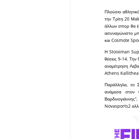
Πλούσιο αθλητικ
την Τρίτη 20 Μαΐ
άλλων σπορ θα έ
ασυναγώνιστο μπ
και Cosmote Spo
Η Stoiximan Supe
θέσεις 9-14. Την
αναμέτρηση Λεβα
Athens Kallithea
Παράλληλα, το 
ανάμεσα στον 
Βαρδινογιάννης”,
Novasports2 αλλ