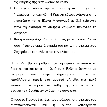
τις κινήσεις της ξεσήκωσαν το κοινό.
Ο πάγκος έδωσε την απαραίτητη ώθηση, για να
“τελειώσει” το παιχνίδι. Η Κριμίλη έδωσε ενέργεια στην
περιφέρεια και η Έλενα Μποσγανά με 3/3 τρίποντα
πήγε τη διαφορά σε διψήφια νούμερα, κάνοντας τη
διαφορά.
Και η νατουραλιζέ Ρόμπιν Σπαρκς με το τέλειο τζαμπ-
σουτ ήταν σε αρκετά σημεία του ματς, η παίκτρια που
ξεχώριζε με το ταλέντο και την κλάση του
Η ομάδα βρήκε ρυθμό, είχε ορισμένα εντυπωσιακά
διαστήματα και μετά το 10, όταν η Ελβετία ξεκίνησε να
σκοράρει από μακριά δημιουργώντας κάποια
προβλήματα, έτρεξε στο ανοιχτό γήπεδο, είχε καλά
ποσοστά, περιόρισε τα λάθη της και έκανε και
συντήρηση δυνάμεων εν όψει της συνέχειας.
Ο κόουτς Πρέκας έχει βρει τους ρόλους, οι παίκτριες του
ανταποκρίνονται και η ομάδα λειτούργησε