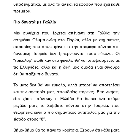
υποδειγματικά, με όλα τα αν και τα εφόσον που έχει κάθε
πρεμιέρα.
Πιο δυνατά με Γαλλία
Μια συνέχεια που έρχεται απέναντι στη Γαλλία, την
ασημένια Ολυμπιονίκη στο Παρίσι, αλλά με σημαντικές
απουσίες που όπως φάνηκε στην πρεμιέρα κόντρα στη
δυναμική Τουρκία δεν ξεπερνιούνται τόσο εύκολα. Οι
“τρικολόρ” σώθηκαν στο φινάλε, θα’ ναι υποψιασμένες με
τις Ελληνίδες, αλλά και η δική μας ομάδα είναι σίγουρο
ότι θα παίξει πιο δυνατά.
Το ματς δεν θα’ ναι εύκολο, αλλά μπορεί να αποτελέσει
και την αφετηρία μιας σπουδαίας πορείας. Είτε νικήσει,
είτε χάσει, πάντως, η Ελλάδα θα δώσει ένα ακόμα
μεγάλο ματς το Σάββατο κόντρα στην Τουρκία, που
θεωρητικά είναι ο πιο σημαντικός αντίπαλος μας για την
είσοδο στους “8”.
Βήμα-βήμα θα το πάνε τα κορίτσια. Ξέρουν ότι κάθε ματς