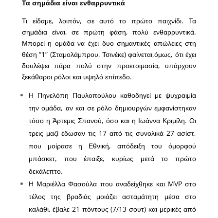
Τα σημάδια είναι ενθαρρυντικά
Τι είδαμε, λοιπόν, σε αυτό το πρώτο παιχνίδι. Τα
σημάδια είναι, σε πρώτη φάση, πολύ ενθαρρυντικά.
Μπορεί η ομάδα να έχει δυο σημαντικές απώλειες στη
θέση “1” (Σταμολάμπρου, Τσινέκε) φαίνεται,όμως, ότι έχει
δουλέψει πάρα πολύ στην προετοιμασία, υπάρχουν
ξεκάθαροι ρόλοι και υψηλό επίπεδο.
Η Πηνελόπη Παυλοπούλου καθοδηγεί με ψυχραιμία
την ομάδα, αν και σε ρόλο δημιουργών εμφανίστηκαν
τόσο η Άρτεμις Σπανού, όσο και η Ιωάννα Κριμίλη. Οι
τρεις μαζί έδωσαν τις 17 από τις συνολικά 27 ασίστ,
που μοίρασε η Εθνική, απόδειξη του όμορφού
μπάσκετ, που έπαιξε, κυρίως μετά το πρώτο
δεκάλεπτο.
Η Μαριέλλα Φασούλα που αναδείχθηκε και MVP στο
τέλος της βραδιάς μοιάζει ασταμάτητη μέσα στο
καλάθι, έβαλε 21 πόντους (7/13 σουτ) και μερικές από