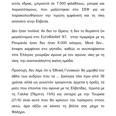
εντός έδρας, μπροστά σε 7.000 φιλάθλους, μπορεί και
περισσότερους, που μαζεύτηκαν στο ΣΕΦ για να
παρακολουθήσουν την πρώτη εμφάνιση και τη νίκη
απέναντι στην Ελβετία.
Δεν ήταν πολλοί; Αν δεν το ξέρετε, ή δεν το θυμάστε (οι
μεγαλύτεροι) στο EuroBasket ’87, στην πρεμιέρα με τη
Ρουμανία ήταν δεν ήταν 8.000 κόσμος. Μετά δεν…
έπεφτε καρφίτσα στο γήπεδο, καθώς οι ανυποψίαστοι
τότε Έλληνες γνώριζαν αγώνα με τον αγώνα, νίκη με τη
νίκη, την ανεπανάληπτη εκείνη ομάδα.
Προσοχή, δεν λέμε ότι η Εθνική Γυναικών θα μιμηθεί τον
άθλο των ανδρών που τα … ξεκίνησε όλα πριν από 38
χρόνια, αλλά ως γνωστόν τρώγοντας έρχεται η όρεξη, τα
ματς που έπονται του αγώνα με τις Ελβετίδες, πρώτα με
τη Γαλλία (Πέμπτη 19/6) και ύστερα με την Τουρκία
(21/6) είναι αυτά που θα κρίνουν την πρόκριση στους
οκτώ, άρα αξίζει να κάνετε τη βόλτα σας μέχρι το
Φάληρο.