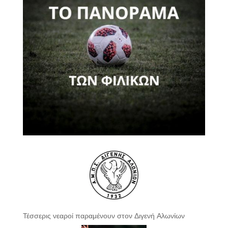
Τέσσερις νεαροί παραμένουν στον Διγενή Αλωνίων