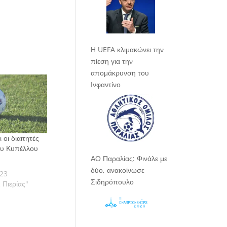
Η UEFA κλιμακώνει την
πίεση για την
απομάκρυνση του
Ινφαντίνο
οι διαιτητές
ου Κυπέλλου
ΑΟ Παραλίας: Φινάλε με
δύο, ανακοίνωσε
023
Σιδηρόπουλο
 Πιερίας"