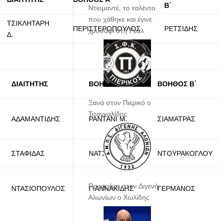
Β΄
Ντιομαντέ, το ταλέντο
που χάθηκε και έγινε
ΤΣΙΚΛΗΤΑΡΗ
ΠΕΡΙΣΤΕΡΟΠΟΥΛΟΣ
ΡΕΤΣΙΔΗΣ
χρυσάφι στη Ρεάλ
Δ.
ΔΙΑΙΤΗΤΗΣ
ΒΟΗΘΟΣ Α΄
ΒΟΗΘΟΣ Β΄
Ξανά στον Πιερικό ο
Τσαγκαλίδης
ΑΔΑΜΑΝΤΙΔΗΣ
ΡΑΝΤΑΝΙ Μ.
ΣΙΑΜΑΤΡΑΣ
ΣΤΑΦΙΔΑΣ
ΝΑΤΣΙΟΣ
ΝΤΟΥΡΑΚΟΓΛΟΥ
Παραμένει στον Διγενή
ΝΤΑΣΙΟΠΟΥΛΟΣ
ΓΙΑΝΝΑΚΙΔΗΣ
ΓΕΡΜΑΝΟΣ
Αλωνίων ο Χωλίδης