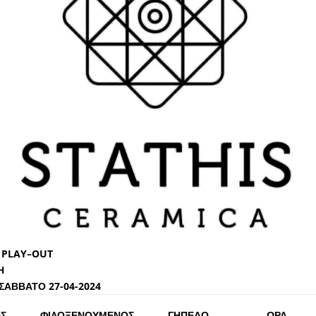
η
PLAY
–
OUT
Η
ΑΒΒΑΤΟ 27-04-2024
Σ
ΦΙΛΟΞΕΝΟΥΜΕΝΟΣ
ΓΗΠΕΔΟ
ΩΡΑ