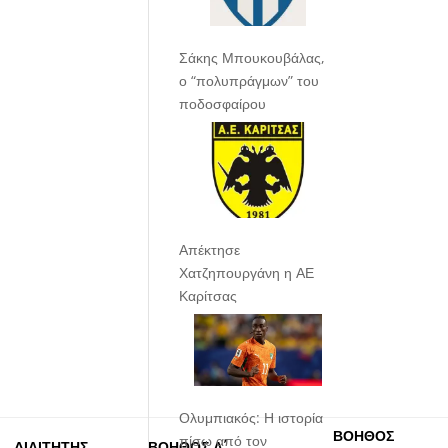
Σάκης Μπουκουβάλας,
ο “πολυπράγμων” του
ποδοσφαίρου
Απέκτησε
Χατζηπουργάνη η ΑΕ
Καρίτσας
Ολυμπιακός: Η ιστορία
ΒΟΗΘΟΣ
πίσω από τον
ΔΙΑΙΤΗΤΗΣ
ΒΟΗΘΟΣ Α΄