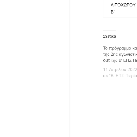
ΛΙΤΟΧΩΡΟΥ
Β΄
Σχετικά
Το πρόγραμμα και 
της 2ης αγωνιστι
out της Β’ ΕΠΣ Πι
11 Απριλίου 202
σε "Β' ΕΠΣ Πιερία