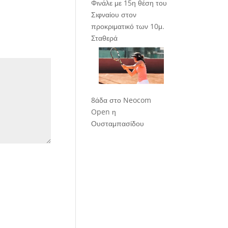
Φινάλε με 15η θέση του
Σιφναίου στον
προκριματικό των 10μ.
Σταθερά
8άδα στο Neocom
Open η
Ουσταμπασίδου