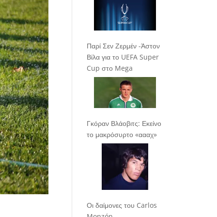
Παρί Σεν Ζερμέν -Άστον
Βίλα για το UEFA Super
Cup στο Mega
Γκόραν Βλάοβιτς: Εκείνο
το μακρόσυρτο «αααχ»
Οι δαίμονες του Carlos
Monzón