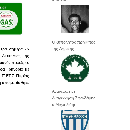
Ο ξυπόλητος πρίγκιπας
της Αφρικής
μερα σήμερα 25
Διαιτησίας της
ιανό, πρόεδρο,
φα Γρηγόριο με
 Γ’ ΕΠΣ Πιερίας
ση αποφασίσθηκε
Ανανέωσε με
Αναγέννηση Σφενδάμης
ο Μιχαηλίδης