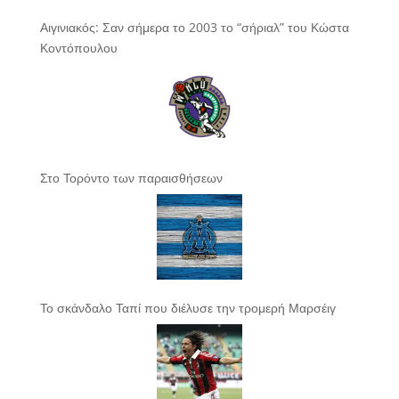
Αιγινιακός: Σαν σήμερα το 2003 το “σήριαλ” του Κώστα
Κοντόπουλου
Στο Τορόντο των παραισθήσεων
Το σκάνδαλο Ταπί που διέλυσε την τρομερή Μαρσέιγ