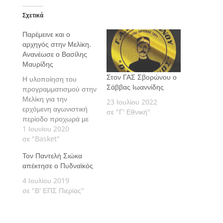
Σχετικά
Παρέμεινε και ο
αρχηγός στην Μελίκη.
Ανανέωσε ο Βασίλης
Μαυρίδης
Στον ΓΑΣ Σβορώνου ο
Η υλοποίηση του
Σάββας Ιωαννίδης
προγραμματισμού στην
Μελίκη για την
23 Ιουλίου 2022
ερχόμενη αγωνιστική
σε "Γ' Εθνική"
περίοδο προχωρά με
γοργούς ρυθμούς
1 Ιουνίου 2020
σε "Basket"
Τον Παντελή Σιώκα
απέκτησε ο Πυδναϊκός
4 Ιουλίου 2019
σε "Β' ΕΠΣ Πιερίας"