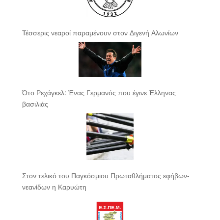
Τέσσερις νεαροί παραμένουν στον Διγενή Αλωνίων
Ότο Ρεχάγκελ: Ένας Γερμανός που έγινε Έλληνας
βασιλιάς
Στον τελικό του Παγκόσμιου Πρωταθλήματος εφήβων-
νεανίδων η Καρυώτη