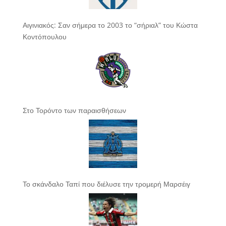
Αιγινιακός: Σαν σήμερα το 2003 το “σήριαλ” του Κώστα
Κοντόπουλου
Στο Τορόντο των παραισθήσεων
Το σκάνδαλο Ταπί που διέλυσε την τρομερή Μαρσέιγ