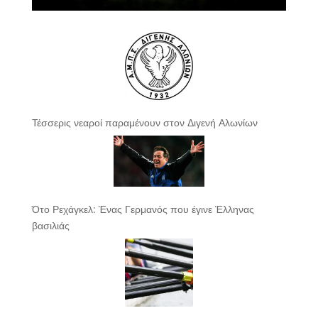
Τέσσερις νεαροί παραμένουν στον Διγενή Αλωνίων
Ότο Ρεχάγκελ: Ένας Γερμανός που έγινε Έλληνας
βασιλιάς