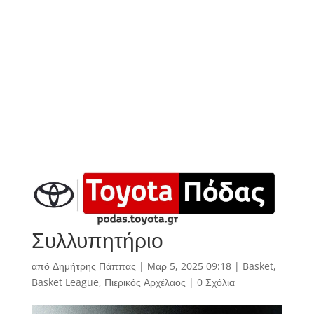
Συλλυπητήριο
από
Δημήτρης Πάππας
|
Μαρ 5, 2025 09:18
|
Basket
,
Basket League
,
Πιερικός Αρχέλαος
|
0 Σχόλια