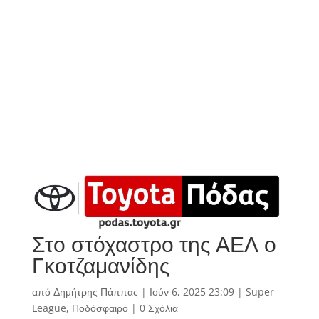
Στο στόχαστρο της ΑΕΛ ο
Γκοτζαμανίδης
από
Δημήτρης Πάππας
|
Ιούν 6, 2025 23:09
|
Super
League
,
Ποδόσφαιρο
|
0 Σχόλια