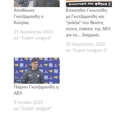
Αποθέωσε
Επεισόδιο Γκουτσίδη
Γκοτζαμανίδη ο
με Γκοτζαμανίδη και
Κούγιας
“γκάζια” του Βενέτη
στους παίκτες της ΑΕΛ
21 Αυγούστου 2023
για τις… διαρροές
σε "Super League"
25 Αυγούστου 2022
σε "Super League 2"
Παίρνει Γκοτζαμανίδη η
ΑΕΛ
9 Ιουνίου 2025
σε "Super League"