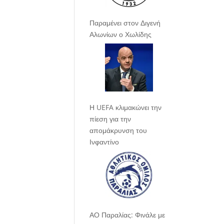
Παραμένει στον Διγενή
Αλωνίων ο Χωλίδης
Η UEFA κλιμακώνει την
πίεση για την
απομάκρυνση του
Ινφαντίνο
ΑΟ Παραλίας: Φινάλε με