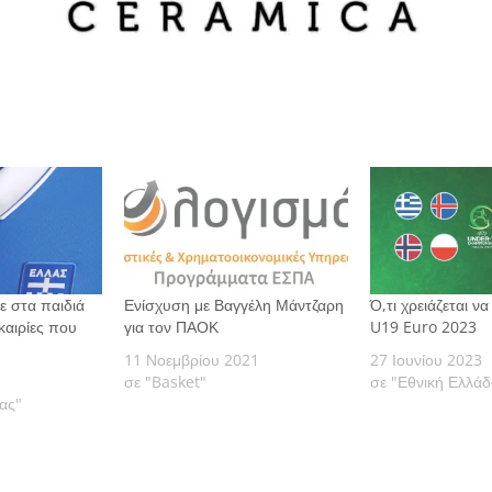
 στα παιδιά
Ενίσχυση με Βαγγέλη Μάντζαρη
Ό,τι χρειάζεται να
υκαιρίες που
για τον ΠΑΟΚ
U19 Euro 2023
11 Νοεμβρίου 2021
27 Ιουνίου 2023
σε "Basket"
σε "Εθνική Ελλάδ
ας"