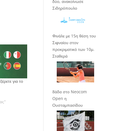
δύο, ανακοίνωσε
Σιδηρόπουλο
Φινάλε με 15η θέση του
Σιφναίου στον
προκριματικό των 10μ.
Σταθερά
 ξέρετε για το
8άδα στο Neocom
Open η
ας"
Ουσταμπασίδου