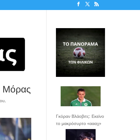
ς Μόρας
ίου
,
Γκόραν Βλάοβιτς: Εκείνο
το μακρόσυρτο «αααχ»