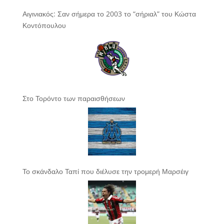
Αιγινιακός: Σαν σήμερα το 2003 το “σήριαλ” του Κώστα
Κοντόπουλου
Στο Τορόντο των παραισθήσεων
Το σκάνδαλο Ταπί που διέλυσε την τρομερή Μαρσέιγ