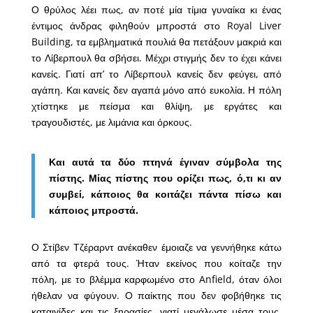
Ο θρύλος λέει πως, αν ποτέ μία τίμια γυναίκα κι ένας
έντιμος άνδρας φιληθούν μπροστά στο Royal Liver
Building, τα εμβληματικά πουλιά θα πετάξουν μακριά και
το Λίβερπουλ θα σβήσει. Μέχρι στιγμής δεν το έχει κάνει
κανείς. Γιατί απ’ το Λίβερπουλ κανείς δεν φεύγει, από
αγάπη. Και κανείς δεν αγαπά μόνο από ευκολία. Η πόλη
χτίστηκε με πείσμα και θλίψη, με εργάτες και
τραγουδιστές, με λιμάνια και όρκους.
Και αυτά τα δύο πτηνά έγιναν σύμβολα της
πίστης. Μίας πίστης που ορίζει πως, ό,τι κι αν
συμβεί, κάποιος θα κοιτάζει πάντα πίσω και
κάποιος μπροστά.
Ο Στίβεν Τζέραρντ ανέκαθεν έμοιαζε να γεννήθηκε κάτω
από τα φτερά τους. Ήταν εκείνος που κοίταζε την
πόλη, με το βλέμμα καρφωμένο στο Anfield, όταν όλοι
ήθελαν να φύγουν. Ο παίκτης που δεν φοβήθηκε τις
καταιγίδες και τις ξηρασίες, γιατί μεγάλωσε μέσα τους.