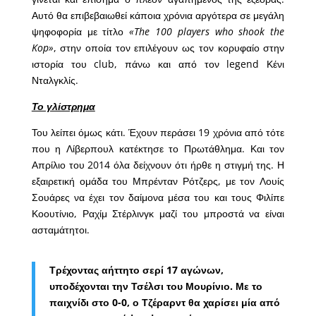
Αυτό θα επιβεβαιωθεί κάποια χρόνια αργότερα σε μεγάλη
ψηφοφορία με τίτλο
«The 100 players who shook the
Kop»
, στην οποία τον επιλέγουν ως τον κορυφαίο στην
ιστορία του club, πάνω και από τον legend Κένι
Νταλγκλίς.
Το γλίστρημα
Του λείπει όμως κάτι. Έχουν περάσει 19 χρόνια από τότε
που η Λίβερπουλ κατέκτησε το Πρωτάθλημα. Και τον
Απρίλιο του 2014 όλα δείχνουν ότι ήρθε η στιγμή της. Η
εξαιρετική ομάδα του Μπρένταν Ρότζερς, με τον Λουίς
Σουάρες να έχει τον δαίμονα μέσα του και τους Φιλίπε
Κοουτίνιο, Ραχίμ Στέρλινγκ μαζί του μπροστά να είναι
ασταμάτητοι.
Τρέχοντας αήττητο σερί 17 αγώνων,
υποδέχονται την Τσέλσι του Μουρίνιο. Με το
παιχνίδι στο 0-0, ο Τζέραρντ θα χαρίσει μία από