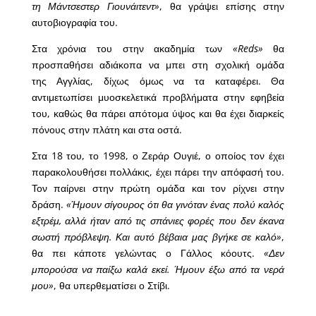
τη Μάντσεστερ Γιουνάιτεντ»
, θα γράψει επίσης στην
αυτοβιογραφία του.
Στα χρόνια του στην ακαδημία των
«Reds»
θα
προσπαθήσει αδιάκοπα να μπει στη σχολική ομάδα
της Αγγλίας, δίχως όμως να τα καταφέρει. Θα
αντιμετωπίσει μυοσκελετικά προβλήματα στην εφηβεία
του, καθώς θα πάρει απότομα ύψος και θα έχει διαρκείς
πόνους στην πλάτη και στα οστά.
Στα 18 του, το 1998, ο Ζεράρ Ουγιέ, ο οποίος τον έχει
παρακολουθήσει πολλάκις, έχει πάρει την απόφασή του.
Τον παίρνει στην πρώτη ομάδα και τον ρίχνει στην
δράση.
«Ήμουν σίγουρος ότι θα γινόταν ένας πολύ καλός
εξτρέμ, αλλά ήταν από τις σπάνιες φορές που δεν έκανα
σωστή πρόβλεψη. Και αυτό βέβαια μας βγήκε σε καλό»
,
θα πει κάποτε γελώντας ο Γάλλος κόουτς.
«Δεν
μπορούσα να παίξω καλά εκεί. Ήμουν έξω από τα νερά
μου»
, θα υπερθεματίσει ο Στίβι.