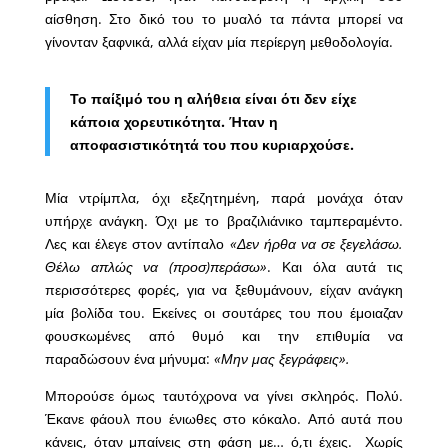
αίσθηση. Στο δικό του το μυαλό τα πάντα μπορεί να
γίνονταν ξαφνικά, αλλά είχαν μία περίεργη μεθοδολογία.
Το παίξιμό του η αλήθεια είναι ότι δεν είχε
κάποια χορευτικότητα. Ήταν η
αποφασιστικότητά του που κυριαρχούσε.
Μία ντρίμπλα, όχι εξεζητημένη, παρά μονάχα όταν
υπήρχε ανάγκη. Όχι με το βραζιλιάνικο ταμπεραμέντο.
Λες και έλεγε στον αντίπαλο
«Δεν ήρθα να σε ξεγελάσω.
Θέλω απλώς να (προσ)περάσω»
. Και όλα αυτά τις
περισσότερες φορές, για να ξεθυμάνουν, είχαν ανάγκη
μία βολίδα του. Εκείνες οι σουτάρες του που έμοιαζαν
φουσκωμένες από θυμό και την επιθυμία να
παραδώσουν ένα μήνυμα:
«Μην μας ξεγράφεις».
Μπορούσε όμως ταυτόχρονα να γίνει σκληρός. Πολύ.
Έκανε φάουλ που ένιωθες στο κόκαλο. Από αυτά που
κάνεις, όταν μπαίνεις στη φάση με… ό,τι έχεις. Χωρίς