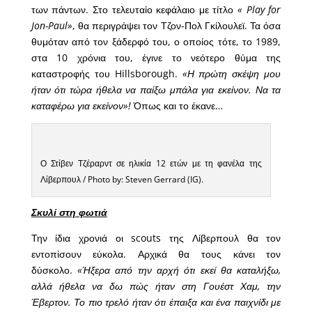
των πάντων. Στο τελευταίο κεφάλαιο με τίτλο
« Play for
Jon-Paul»
, θα περιγράψει τον Τζον-Πολ Γκίλουλεϊ. Τα όσα
θυμόταν από τον ξάδερφό του, ο οποίος τότε, το 1989,
στα 10 χρόνια του, έγινε το νεότερο θύμα της
καταστροφής του Hillsborough.
«Η πρώτη σκέψη μου
ήταν ότι τώρα ήθελα να παίξω μπάλα για εκείνον. Να τα
καταφέρω για εκείνον»!
Όπως και το έκανε…
Ο Στίβεν Τζέραρντ σε ηλικία 12 ετών με τη φανέλα της
Λίβερπουλ / Photo by: Steven Gerrard (IG).
Σκυλί στη φωτιά
Την ίδια χρονιά οι scouts της Λίβερπουλ θα τον
εντοπίσουν εύκολα. Αρχικά θα τους κάνει τον
δύσκολο.
«Ήξερα από την αρχή ότι εκεί θα καταλήξω,
αλλά ήθελα να δω πώς ήταν στη Γουέστ Χαμ, την
Έβερτον. Το πιο τρελό ήταν ότι έπαιξα και ένα παιχνίδι με