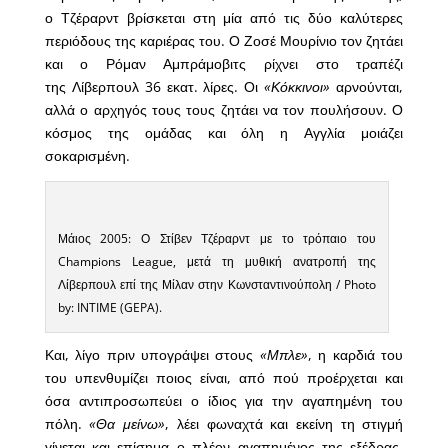
ο Τζέραρντ βρίσκεται στη μία από τις δύο καλύτερες
περιόδους της καριέρας του. Ο Ζοσέ Μουρίνιο τον ζητάει
και ο Ρόμαν Αμπράμοβιτς ρίχνει στο τραπέζι
της Λίβερπουλ 36 εκατ. λίρες. Οι
«Κόκκινοι»
αρνούνται,
αλλά ο αρχηγός τους τους ζητάει να τον πουλήσουν. Ο
κόσμος της ομάδας και όλη η Αγγλία μοιάζει
σοκαρισμένη.
Μάιος 2005: Ο Στίβεν Τζέραρντ με το τρόπαιο του
Champions League, μετά τη μυθική ανατροπή της
Λίβερπουλ επί της Μίλαν στην Κωνσταντινούπολη / Photo
by: INTIME (GEPA).
Και, λίγο πριν υπογράψει στους
«Μπλε»
, η καρδιά του
του υπενθυμίζει ποιος είναι, από πού προέρχεται και
όσα αντιπροσωπεύει ο ίδιος για την αγαπημένη του
πόλη.
«Θα μείνω»
, λέει φωναχτά και εκείνη τη στιγμή
γίνεται και επίσημα ο πλέον αγαπημένος της εξέδρας.