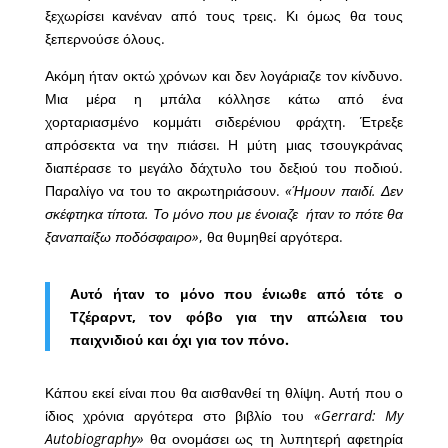
ξεχωρίσει κανέναν από τους τρεις. Κι όμως θα τους
ξεπερνούσε όλους.
Ακόμη ήταν οκτώ χρόνων και δεν λογάριαζε τον κίνδυνο.
Μια μέρα η μπάλα κόλλησε κάτω από ένα
χορταριασμένο κομμάτι σιδερένιου φράχτη. Έτρεξε
απρόσεκτα να την πιάσει. Η μύτη μιας τσουγκράνας
διαπέρασε το μεγάλο δάχτυλο του δεξιού του ποδιού.
Παραλίγο να του το ακρωτηριάσουν.
«Ήμουν παιδί. Δεν
σκέφτηκα τίποτα. Το μόνο που με ένοιαζε ήταν το πότε θα
ξαναπαίξω ποδόσφαιρο»
, θα θυμηθεί αργότερα.
Αυτό ήταν το μόνο που ένιωθε από τότε ο
Τζέραρντ, τον φόβο για την απώλεια του
παιχνιδιού και όχι για τον πόνο.
Κάπου εκεί είναι που θα αισθανθεί τη θλίψη. Αυτή που ο
ίδιος χρόνια αργότερα στο βιβλίο του
«Gerrard: My
Autobiography»
θα ονομάσει ως τη λυπητερή αφετηρία