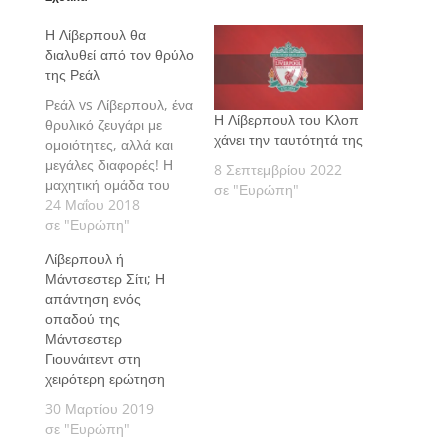
Η Λίβερπουλ θα
διαλυθεί από τον θρύλο
της Ρεάλ
Ρεάλ vs Λίβερπουλ, ένα
Η Λίβερπουλ του Κλοπ
θρυλικό ζευγάρι με
χάνει την ταυτότητά της
ομοιότητες, αλλά και
μεγάλες διαφορές! Η
8 Σεπτεμβρίου 2022
μαχητική ομάδα του
σε "Ευρώπη"
Ανφιλντ κόντρα στον
24 Μαΐου 2018
σύλλογο με τη βασιλική
σε "Ευρώπη"
κληρονομιά. Το
Λίβερπουλ ή
FourFourTwo γράφει
Μάντσεστερ Σίτι; Η
για τον μεγάλο τελικό.
απάντηση ενός
οπαδού της
Μάντσεστερ
Γιουνάιτεντ στη
χειρότερη ερώτηση
30 Μαρτίου 2019
σε "Ευρώπη"