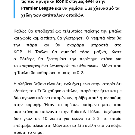
τις πιο αρνητικά iconic στιγμές ever στην
Premier League και θα γεμίσει Ξμε χλευασμό τα
χείλη των αντίπαλων οπαδών.
Καθώς θα υποδεχτεί ως τελευταίος παίκτης την μπάλα
και χωρίς καμία πίεση, θα γλιστρήσει. Ο Ντεμπά Μπα θα
την πάρει και θα σκοράρει μπροστά στο
KOP. Η Τσέλσι θα αμυνθεί τόσο μαζικά, ώστε
ο Ρότζερς θα ξεστομίσει την περίφημη ατάκα για
το
«παρκαρισμένο λεωφορείο του Μουρίνιο»
. Μόνο που
η Τσέλσι θα καθαρίσει το ματς με 0-2.
Η αλήθεια βέβαια είναι ότι, ενώ έχει μείνει στην ιστορία ότι
εξαιτίας του Στίβι χάθηκε ο τίτλος, παρά την ήττα και με
δύο αγωνιστικές να απομένουν, η Λίβερπουλ ήταν ακόμη
στην κορυφή. Ήταν το αμέσως επόμενο ματς που
αυτοκτόνησε απέναντι στην Κρίσταλ Πάλας, δεχόμενη
δύο γκολ σε 10 λεπτά για εκείνο το 3-3, το οποίο
επέτρεψε τελικά στη Μάντσεστερ Σίτι ανέλπιστα να κόψει
πρώτη το νήμα.