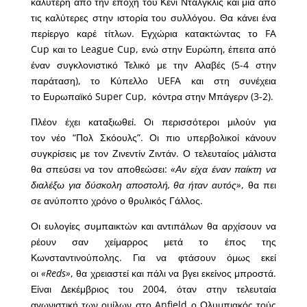
καλύτερη από την εποχή του Κένι Νταλγκλίς και μία από
τις καλύτερες στην ιστορία του συλλόγου. Θα κάνει ένα
περίεργο καρέ τίτλων. Εγχώρια κατακτώντας το FA
Cup και το League Cup, ενώ στην Ευρώπη, έπειτα από
έναν συγκλονιστικό Τελικό με την Αλαβές (5-4 στην
παράταση), το Κύπελλο UEFA και στη συνέχεια
το Ευρωπαϊκό Super Cup, κόντρα στην Μπάγερν (3-2).
Πλέον έχει καταξιωθεί. Οι περισσότεροι μιλούν για
τον νέο “Πολ Σκόουλς”. Οι πιο υπερβολικοί κάνουν
συγκρίσεις με τον Ζινεντίν Ζιντάν. Ο τελευταίος μάλιστα
θα σπεύσει να τον αποθεώσει:
«Αν είχα έναν παίκτη να
διαλέξω για δύσκολη αποστολή, θα ήταν αυτός»
, θα πει
σε ανύποπτο χρόνο ο θρυλικός Γάλλος.
Οι ευλογίες συμπαικτών και αντιπάλων θα αρχίσουν να
ρέουν σαν χείμαρρος μετά το έπος της
Κωνσταντινούπολης. Για να φτάσουν όμως εκεί
οι
«Reds»
, θα χρειαστεί και πάλι να βγει εκείνος μπροστά.
Είναι Δεκέμβριος του 2004, όταν στην τελευταία
αγωνιστική των ομίλων στο Anfield ο Ολυμπιακός τούς