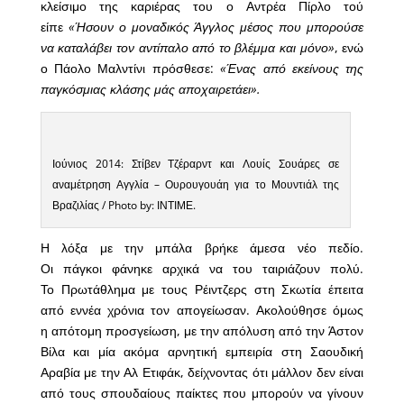
κλείσιμο της καριέρας του ο Αντρέα Πίρλο τού
είπε
«Ήσουν ο μοναδικός Άγγλος μέσος που μπορούσε
να καταλάβει τον αντίπαλο από το βλέμμα και μόνο»
, ενώ
ο Πάολο Μαλντίνι πρόσθεσε:
«Ένας από εκείνους της
παγκόσμιας κλάσης μάς αποχαιρετάει».
Ιούνιος 2014: Στίβεν Τζέραρντ και Λουίς Σουάρες σε
αναμέτρηση Αγγλία – Ουρουγουάη για το Μουντιάλ της
Βραζιλίας / Photo by: ΙΝΤΙΜΕ.
Η λόξα με την μπάλα βρήκε άμεσα νέο πεδίο.
Οι πάγκοι φάνηκε αρχικά να του ταιριάζουν πολύ.
Το Πρωτάθλημα με τους Ρέιντζερς στη Σκωτία έπειτα
από εννέα χρόνια τον απογείωσαν. Ακολούθησε όμως
η απότομη προσγείωση, με την απόλυση από την Άστον
Βίλα και μία ακόμα αρνητική εμπειρία στη Σαουδική
Αραβία με την Αλ Ετιφάκ, δείχνοντας ότι μάλλον δεν είναι
από τους σπουδαίους παίκτες που μπορούν να γίνουν