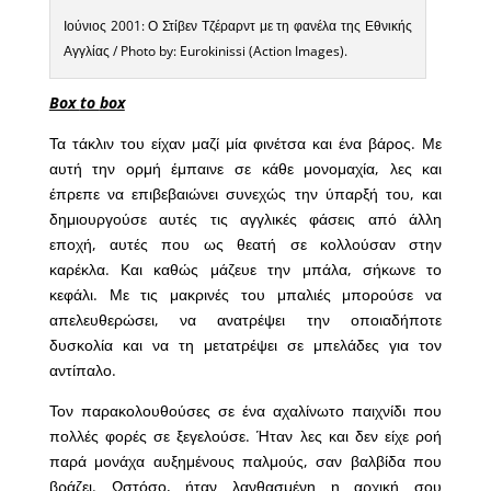
Ιούνιος 2001: Ο Στίβεν Τζέραρντ με τη φανέλα της Εθνικής
Αγγλίας / Photo by: Eurokinissi (Action Images).
Box
to
box
Τα τάκλιν του είχαν μαζί μία φινέτσα και ένα βάρος. Με
αυτή την ορμή έμπαινε σε κάθε μονομαχία, λες και
έπρεπε να επιβεβαιώνει συνεχώς την ύπαρξή του, και
δημιουργούσε αυτές τις αγγλικές φάσεις από άλλη
εποχή, αυτές που ως θεατή σε κολλούσαν στην
καρέκλα. Και καθώς μάζευε την μπάλα, σήκωνε το
κεφάλι. Με τις μακρινές του μπαλιές μπορούσε να
απελευθερώσει, να ανατρέψει την οποιαδήποτε
δυσκολία και να τη μετατρέψει σε μπελάδες για τον
αντίπαλο.
Τον παρακολουθούσες σε ένα αχαλίνωτο παιχνίδι που
πολλές φορές σε ξεγελούσε. Ήταν λες και δεν είχε ροή
παρά μονάχα αυξημένους παλμούς, σαν βαλβίδα που
βράζει. Ωστόσο, ήταν λανθασμένη η αρχική σου