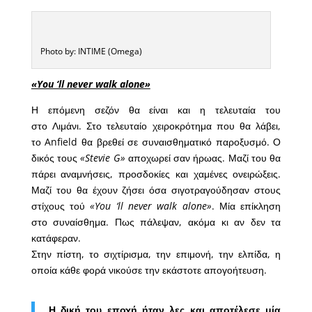
Photo by: INTIME (Omega)
«You ‘ll never walk alone»
Η επόμενη σεζόν θα είναι και η τελευταία του
στο Λιμάνι. Στο τελευταίο χειροκρότημα που θα λάβει,
το Anfield θα βρεθεί σε συναισθηματικό παροξυσμό. Ο
δικός τους
«Stevie G»
αποχωρεί σαν ήρωας. Μαζί του θα
πάρει αναμνήσεις, προσδοκίες και χαμένες ονειρώξεις.
Μαζί του θα έχουν ζήσει όσα σιγοτραγούδησαν στους
στίχους τού
«You ‘ll never walk alone»
. Μία επίκληση
στο συναίσθημα. Πως πάλεψαν, ακόμα κι αν δεν τα
κατάφεραν.
Στην πίστη, το σιχτίρισμα, την επιμονή, την ελπίδα, η
οποία κάθε φορά νικούσε την εκάστοτε απογοήτευση.
Η δική του εποχή ήταν λες και αποτέλεσε μία