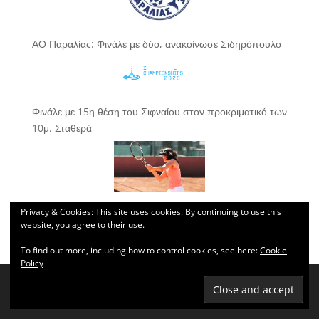
ΑΟ Παραλίας: Φινάλε με δύο, ανακοίνωσε Σιδηρόπουλο
Φινάλε με 15η θέση του Σιφναίου στον προκριματικό των
10μ. Σταθερά
Privacy & Cookies: This site uses cookies. By continuing to use this
8άδα στο Neocom Open η Ουσταμπασίδου
website, you agree to their use.
To find out more, including how to control cookies, see here:
Cookie
Policy