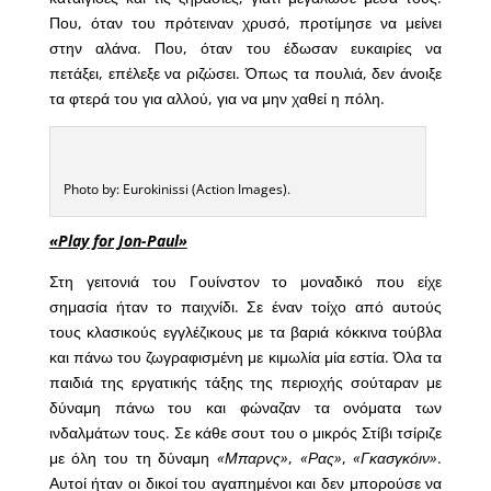
Που, όταν του πρότειναν χρυσό, προτίμησε να μείνει
στην αλάνα. Που, όταν του έδωσαν ευκαιρίες να
πετάξει, επέλεξε να ριζώσει. Όπως τα πουλιά, δεν άνοιξε
τα φτερά του για αλλού, για να μην χαθεί η πόλη.
Photo by: Eurokinissi (Action Images).
«Play for Jon-Paul»
Στη γειτονιά του Γουίνστον το μοναδικό που είχε
σημασία ήταν το παιχνίδι. Σε έναν τοίχο από αυτούς
τους κλασικούς εγγλέζικους με τα βαριά κόκκινα τούβλα
και πάνω του ζωγραφισμένη με κιμωλία μία εστία. Όλα τα
παιδιά της εργατικής τάξης της περιοχής σούταραν με
δύναμη πάνω του και φώναζαν τα ονόματα των
ινδαλμάτων τους. Σε κάθε σουτ του ο μικρός Στίβι τσίριζε
με όλη του τη δύναμη
«Μπαρνς»
,
«Ρας»
,
«Γκασγκόιν»
.
Αυτοί ήταν οι δικοί του αγαπημένοι και δεν μπορούσε να