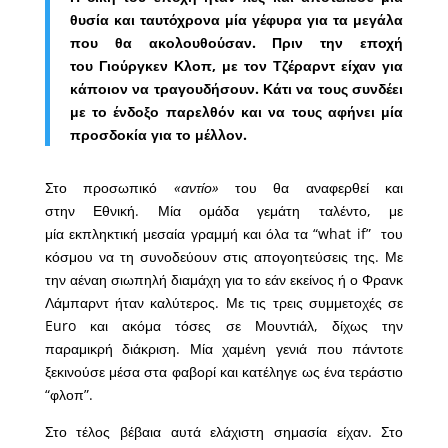
θυσία και ταυτόχρονα μία γέφυρα για τα μεγάλα
που θα ακολουθούσαν. Πριν την εποχή
του Γιούργκεν Κλοπ, με τον Τζέραρντ είχαν για
κάποιον να τραγουδήσουν. Κάτι να τους συνδέει
με το ένδοξο παρελθόν και να τους αφήνει μία
προσδοκία για το μέλλον.
Στο προσωπικό
«αντίο»
του θα αναφερθεί και
στην Εθνική. Μία ομάδα γεμάτη ταλέντο, με
μία εκπληκτική μεσαία γραμμή και όλα τα “what if” του
κόσμου να τη συνοδεύουν στις απογοητεύσεις της. Με
την αέναη σιωπηλή διαμάχη για το εάν εκείνος ή ο Φρανκ
Λάμπαρντ ήταν καλύτερος. Με τις τρεις συμμετοχές σε
Euro και ακόμα τόσες σε Μουντιάλ, δίχως την
παραμικρή διάκριση. Μία χαμένη γενιά που πάντοτε
ξεκινούσε μέσα στα φαβορί και κατέληγε ως ένα τεράστιο
“φλοπ”.
Στο τέλος βέβαια αυτά ελάχιστη σημασία είχαν. Στο