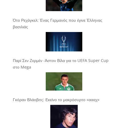
Ότο Ρεχάγκελ: Ένας Γερμανός που έγινε Έλληνας
βασιλιάς
Παρί Σεν Ζερμέν -Άστον Βίλα για το UEFA Super Cup
στο Mega
Γκόραν Βλάοβιτς: Εκείνο το μακρόσυρτο «αααχ»