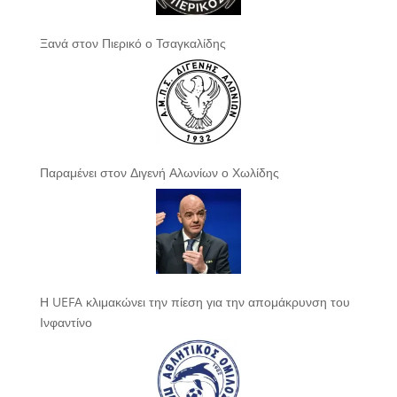
Ξανά στον Πιερικό ο Τσαγκαλίδης
Παραμένει στον Διγενή Αλωνίων ο Χωλίδης
Η UEFA κλιμακώνει την πίεση για την απομάκρυνση του
Ινφαντίνο