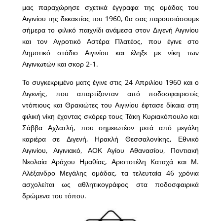
μας παραχώρησε σχετικά έγγραφα της ομάδας του
Αιγινίου της δεκαετίας του 1960, θα σας παρουσιάσουμε
σήμερα το φιλικό παιχνίδι ανάμεσα στον Διγενή Αιγινίου
και τον Αγροτικό Αστέρα Πλατέος, που έγινε στο
Δημοτικό στάδιο Αιγινίου και έληξε με νίκη των
Αιγινιωτών και σκορ 2-1.
Το συγκεκριμένο ματς έγινε στις 24 Απριλίου 1960 και ο
Διγενής, που απαρτίζονταν από ποδοσφαιριστές
ντόπιους και Θρακιώτες του Αιγινίου έφτασε δίκαια στη
φιλική νίκη έχοντας σκόρερ τους Τάκη Κυριακόπουλο και
Σάββα Αχλατλή, που σημειωτέον μετά από μεγάλη
καριέρα σε Διγενή, Ηρακλή Θεσσαλονίκης, Εθνικό
Αιγινίου, Αιγινιακό, ΑΟΚ Αγίου Αθανασίου, Ποντιακή
Νεολαία Αράχου Ημαθίας, Αριστοτέλη Καταχά και Μ.
Αλέξανδρο Μεγάλης ομάδας, τα τελευταία 46 χρόνια
ασχολείται ως αθλητικογράφος στα ποδοσφαιρικά
δρώμενα του τόπου.