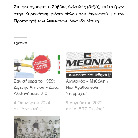
Στη φωτογραφία: ο Σάββας Αχλατλής (δεξιά), επί το έργω
στην Κυριακάτικη φιέστα τίτλου του Αιγινιακού, με τον
Προπονητή των Αιγινιωτών, Λεωνίδα Μπίλη.
Σχετικά
Σαν σήμερα το 1959:
Αιγινιακός – Μεθώνη /
Διγενής Αιγινίου – Δόξα
Νέα Αγαθούπολη
Αλεξάνδρειας 2-0
“συμμαχία”
4 Οκτωβρίου 2024
9 Αυγούστου 2022
σε "Αιγινιακός"
σε "Α' ΕΠΣ Πιερίας"