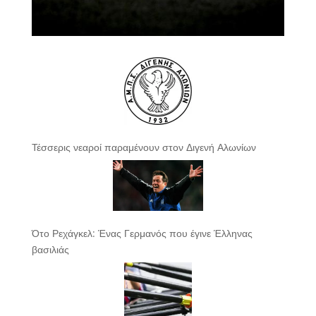
Τέσσερις νεαροί παραμένουν στον Διγενή Αλωνίων
Ότο Ρεχάγκελ: Ένας Γερμανός που έγινε Έλληνας
βασιλιάς