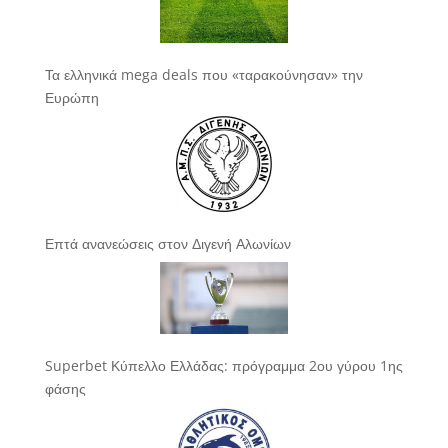
Τα ελληνικά mega deals που «ταρακούνησαν» την
Ευρώπη
Επτά ανανεώσεις στον Διγενή Αλωνίων
Superbet Κύπελλο Ελλάδας: πρόγραμμα 2ου γύρου 1ης
φάσης