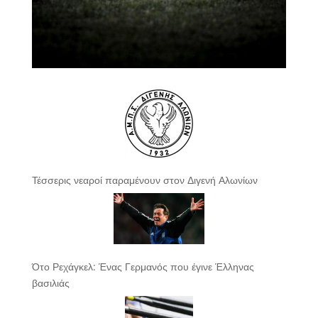
Τέσσερις νεαροί παραμένουν στον Διγενή Αλωνίων
Ότο Ρεχάγκελ: Ένας Γερμανός που έγινε Έλληνας
βασιλιάς