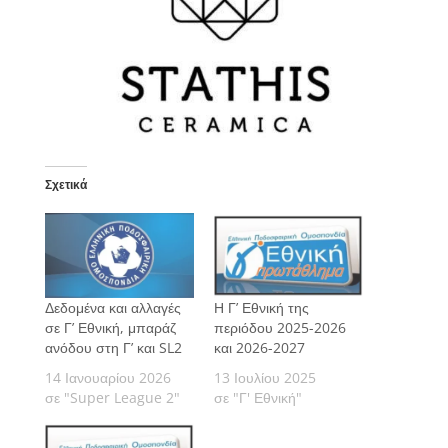
Σχετικά
Δεδομένα και αλλαγές
Η Γ’ Εθνική της
σε Γ’ Εθνική, μπαράζ
περιόδου 2025-2026
ανόδου στη Γ’ και SL2
και 2026-2027
14 Ιανουαρίου 2026
13 Ιουλίου 2025
σε "Super League 2"
σε "Γ' Εθνική"