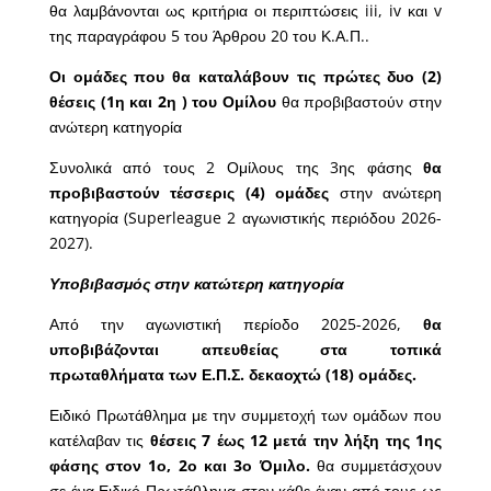
θα λαμβάνονται ως κριτήρια οι περιπτώσεις iii, iv και v
της παραγράφου 5 του Άρθρου 20 του Κ.Α.Π..
Οι ομάδες που θα καταλάβουν τις πρώτες δυο (2)
θέσεις (1η και 2η ) του Ομίλου
θα προβιβαστούν στην
ανώτερη κατηγορία
Συνολικά από τους 2 Ομίλους της 3ης φάσης
θα
προβιβαστούν τέσσερις (4) ομάδες
στην ανώτερη
κατηγορία (Superleague 2 αγωνιστικής περιόδου 2026-
2027).
Υποβιβασμός στην κατώτερη κατηγορία
Από την αγωνιστική περίοδο 2025-2026,
θα
υποβιβάζονται απευθείας στα τοπικά
πρωταθλήματα των Ε.Π.Σ. δεκαοχτώ (18) ομάδες.
Ειδικό Πρωτάθλημα με την συμμετοχή των ομάδων που
κατέλαβαν τις
θέσεις 7 έως 12 μετά την λήξη της 1ης
φάσης στον 1ο, 2ο και 3ο Όμιλο.
θα συμμετάσχουν
σε ένα Ειδικό Πρωτάθλημα στον κάθε έναν από τους ως