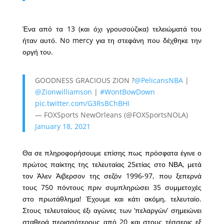
Ένα από τα 13 (και όχι γρουσούζικα) τελειώματά του
ήταν αυτό. No mercy για τη στεφάνη που δέχθηκε την
οργή του.
GOODNESS GRACIOUS ZION ?
@PelicansNBA
|
@Zionwilliamson
|
#WontBowDown
pic.twitter.com/G3RsBChBHI
— FOXSports NewOrleans (@FOXSportsNOLA)
January 18, 2021
Θα σε πληροφορήσουμε επίσης πως πρόσφατα έγινε ο
πρώτος παίκτης της τελευταίας 25ετίας στο ΝΒΑ, μετά
τον Άλεν Άιβερσον της σεζόν 1996-97, που ξεπερνά
τους 750 πόντους πριν συμπληρώσει 35 συμμετοχές
στο πρωτάθλημα! Έχουμε και κάτι ακόμη, τελευταίο.
Στους τελευταίους έξι αγώνες των ‘πελαργών’ σημειώνει
σταθερά περισσότερους από 20 και στους τέσσερις εξ