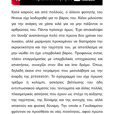
Κατά καιρούς και από πολλούς, ο άλλοτε φοιτητής του
Ντιουκ είχε λοιδορηθεί για το βάρος του. Άλλοι μιλούσαν
για την ανάγκη να χάσει κιλά για να μην πιέζονται οι
αρθρώσεις του. Πάντα πρόσεχε όμως. Έχει αποκαλύψει
ότι ‘άνοιξε’ αναπάντεχα πολύ στα πρώτα δύο χρόνια του
λυκείου, αλλά μερίμνησε προκειμένου να διατηρήσει την
εκρηκτικότητα και την ταχύτητά του, με αποτέλεσμα να
μην νιώθει ότι έχει υπερβολικό βάρος. Προφανώς όντας
πλέον επαγγελματίας με υπερβολικές υποχρεώσεις και
απαιτήσεις, συνεχίζει στον ίδιο και ίσιο δρόμο. Όπως
δηλαδή έκανε στο τετράμηνο που μεσολάβησε ως την
έναρξη της preseason. Το πρόγραμμά του είχε πρωινό
τρέξιμο ή κολύμπι, ασκήσεις βελτίωσης του ήδη
εντυπωσιακού αλματός του, τεντώματα και άλλες πολλές
πλειομετρικές ασκήσεις που έχουν ως στόχο τη αύξησης
της ταχύτητας, της δύναμης και της αντοχής του, αλλά
απαιτούν και φυσική δύναμη. Την οποία ο Γουίλιαμσον
φρόντισε να προσθέσει σε νέες ποσότητες, αφού πρώτα