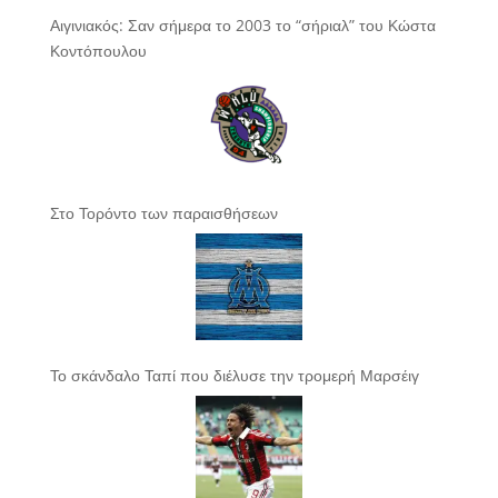
Αιγινιακός: Σαν σήμερα το 2003 το “σήριαλ” του Κώστα
Κοντόπουλου
Στο Τορόντο των παραισθήσεων
Το σκάνδαλο Ταπί που διέλυσε την τρομερή Μαρσέιγ