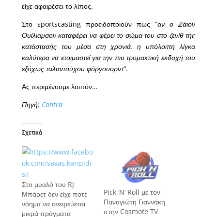
είχε αφαιρέσει το λίπος.
Στο sportscasting προειδοποιούν πως “
αν ο Ζάιον
Ουίλιαμσον καταφέρει να φέρει το σώμα του στο ζενίθ της
κατάστασής του μέσα στη χρονιά, η υπόλοιπη λίγκα
καλύτερα να ετοιμαστεί για την πιο τρομακτική εκδοχή του
εξόχως ταλαντούχου φόργουορντ
“.
Ας περιμένουμε λοιπόν…
Πηγή:
Contra
Σχετικά
Στο μυαλό του RJ
Pick ‘N’ Roll με τον
Μπάρετ δεν είχε ποτέ
Παναγιώτη Γιαννάκη
νόημα να ονειρεύεται
στην Cosmote TV
μικρά πράγματα