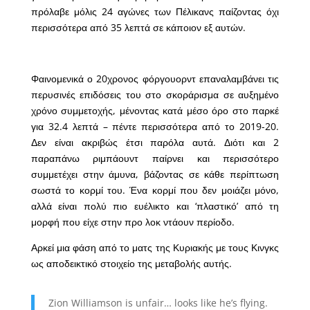
πρόλαβε μόλις 24 αγώνες των Πέλικανς παίζοντας όχι
περισσότερα από 35 λεπτά σε κάποιον εξ αυτών.
Φαινομενικά ο 20χρονος φόργουορντ επαναλαμβάνει τις
περυσινές επιδόσεις του στο σκοράρισμα σε αυξημένο
χρόνο συμμετοχής, μένοντας κατά μέσο όρο στο παρκέ
για 32.4 λεπτά – πέντε περισσότερα από το 2019-20.
Δεν είναι ακριβώς έτσι παρόλα αυτά. Διότι και 2
παραπάνω ριμπάουντ παίρνει και περισσότερο
συμμετέχει στην άμυνα, βάζοντας σε κάθε περίπτωση
σωστά το κορμί του. Ένα κορμί που δεν μοιάζει μόνο,
αλλά είναι πολύ πιο ευέλικτο και ‘πλαστικό’ από τη
μορφή που είχε στην προ λοκ ντάουν περίοδο.
Αρκεί μια φάση από το ματς της Κυριακής με τους Κινγκς
ως αποδεικτικό στοιχείο της μεταβολής αυτής.
Zion Williamson is unfair… looks like he’s flying.