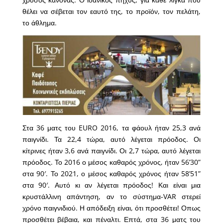
θέλει να σέβεται τον εαυτό της, το προϊόν, τον πελάτη,
το άθλημα.
Στα 36 ματς του EURO 2016, τα φάουλ ήταν 25,3 ανά
παιγνίδι. Τα 22,4 τώρα, αυτό λέγεται πρόοδος. Οι
κίτρινες ήταν 3,6 ανά παιγνίδι. Οι 2,7 τώρα, αυτό λέγεται
πρόοδος. Το 2016 ο μέσος καθαρός χρόνος, ήταν 56’30”
στα 90′. Το 2021, ο μέσος καθαρός χρόνος ήταν 58’51”
στα 90′. Αυτό κι αν λέγεται πρόοδος! Και είναι μια
κρυστάλλινη απάντηση, αν το σύστημα-VAR στερεί
χρόνο παιγνιδιού. Η απόδειξη είναι, ότι προσθέτει! Οπως
προσθέτει βέβαια, και πέναλτι. Επτά, στα 36 ματς του