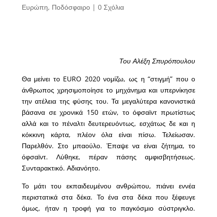
Ευρώπη
,
Ποδόσφαιρο
|
0 Σχόλια
Του Αλέξη Σπυρόπουλου
Θα μείνει το EURO 2020 νομίζω, ως η “στιγμή” που ο
άνθρωπος χρησιμοποίησε το μηχάνημα και υπερνίκησε
την ατέλεια της φύσης του. Τα μεγαλύτερα κανονιστικά
βάσανα σε χρονικά 150 ετών, το όφσαϊντ πρωτίστως
αλλά και το πέναλτι δευτερευόντως, εσχάτως δε και η
κόκκινη κάρτα, πλέον όλα είναι πίσω. Τελείωσαν.
Παρελθόν. Στο μπαούλο. Έπαψε να είναι ζήτημα, το
όφσαϊντ. Λύθηκε, πέραν πάσης αμφισβητήσεως.
Συνταρακτικό. Αδιανόητο.
Το μάτι του εκπαιδευμένου ανθρώπου, πιάνει εννέα
περιστατικά στα δέκα. Το ένα στα δέκα που ξέφευγε
όμως, ήταν η τροφή για το παγκόσμιο σύστριγκλο.