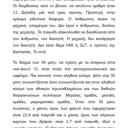
Οι διορθώσεις από το βίντεο, σε απόλυτο αριθμό ήταν
12. Δηλαδή, μία ανά τρεις αγώνες. Προσοχή, στην
κρίσιμη ειδοποιό διαφορά. Ο άνθρωπος έκανε τη
μηχανή, υπηρέτριά του. Δεν έγινε ο άνθρωπος, δούλος
της μηχανής. Το παιγνίδι εξακολουθεί να διευθύνεται από
τον άνθρωπο, τον διαιτητή. Η μηχανή, δεν κατάργησε
τον διαιτητή. Δεν είναι θέμα VAR ή GLT, ο τρόπος της
διαιτησίας. Το στιλ.
Το δείγμα των 36 ματς, σε σχέση με τα επόμενα (στα
νοκ-άουτ) 15, είναι πολύ πιο αντιπροσωπευτικό και
ωφέλιμο. Πιο κοντινό, στον αληθινό κόσμο. Διότι στα 36
ματς συνωστίζονται όσοι συνωστίζονται και στον αληθινό
κόσμο των εθνικών πρωταθλημάτων και των διεθνών
διοργανώσεων συλλόγων. Μεγάλες ομάδες, μεσαίες
ομάδες, μικρομεσαίες ομάδες. Όταν στα 36 ματς
συνεπώς, ο μέσος όρος των φάουλ που σφυρίχτηκαν
είναι 22,4 ανά παιγνίδι και ο μέσος όρος των κίτρινων
καρτών που βγήκαν είναι 2,7 ανά παιγνίδι, ιδού ο
χρυσός κανόνας. Ο ιδανικός πήχυς, για κάθε λίγκα που