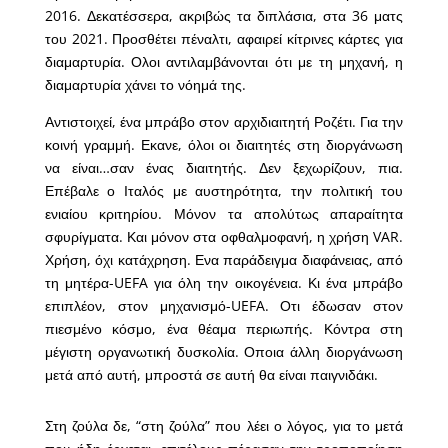
2016. Δεκατέσσερα, ακριβώς τα διπλάσια, στα 36 ματς
του 2021. Προσθέτει πέναλτι, αφαιρεί κίτρινες κάρτες για
διαμαρτυρία. Ολοι αντιλαμβάνονται ότι με τη μηχανή, η
διαμαρτυρία χάνει το νόημά της.
Αντιστοιχεί, ένα μπράβο στον αρχιδιαιτητή Ροζέτι. Για την
κοινή γραμμή. Εκανε, όλοι οι διαιτητές στη διοργάνωση
να είναι…σαν ένας διαιτητής. Δεν ξεχωρίζουν, πια.
Επέβαλε ο Ιταλός με αυστηρότητα, την πολιτική του
ενιαίου κριτηρίου. Μόνον τα απολύτως απαραίτητα
σφυρίγματα. Και μόνον στα οφθαλμοφανή, η χρήση VAR.
Χρήση, όχι κατάχρηση. Ενα παράδειγμα διαφάνειας, από
τη μητέρα-UEFA για όλη την οικογένεια. Κι ένα μπράβο
επιπλέον, στον μηχανισμό-UEFA. Οτι έδωσαν στον
πιεσμένο κόσμο, ένα θέαμα περιωπής. Κόντρα στη
μέγιστη οργανωτική δυσκολία. Οποια άλλη διοργάνωση
μετά από αυτή, μπροστά σε αυτή θα είναι παιγνιδάκι.
Στη ζούλα δε, “στη ζούλα” που λέει ο λόγος, για το μετά