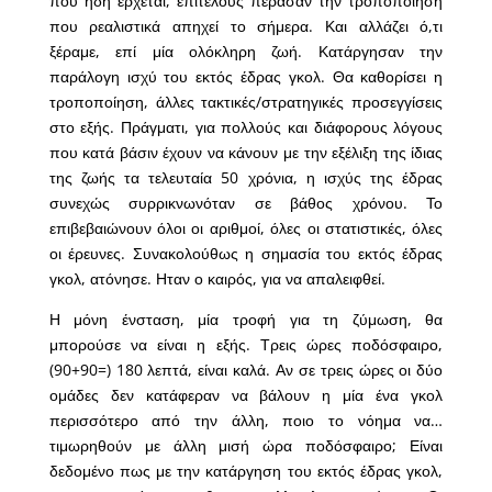
που ήδη έρχεται, επιτέλους πέρασαν την τροποποίηση
που ρεαλιστικά απηχεί το σήμερα. Και αλλάζει ό,τι
ξέραμε, επί μία ολόκληρη ζωή. Κατάργησαν την
παράλογη ισχύ του εκτός έδρας γκολ. Θα καθορίσει η
τροποποίηση, άλλες τακτικές/στρατηγικές προσεγγίσεις
στο εξής. Πράγματι, για πολλούς και διάφορους λόγους
που κατά βάσιν έχουν να κάνουν με την εξέλιξη της ίδιας
της ζωής τα τελευταία 50 χρόνια, η ισχύς της έδρας
συνεχώς συρρικνωνόταν σε βάθος χρόνου. Το
επιβεβαιώνουν όλοι οι αριθμοί, όλες οι στατιστικές, όλες
οι έρευνες. Συνακολούθως η σημασία του εκτός έδρας
γκολ, ατόνησε. Ηταν ο καιρός, για να απαλειφθεί.
Η μόνη ένσταση, μία τροφή για τη ζύμωση, θα
μπορούσε να είναι η εξής. Τρεις ώρες ποδόσφαιρο,
(90+90=) 180 λεπτά, είναι καλά. Αν σε τρεις ώρες οι δύο
ομάδες δεν κατάφεραν να βάλουν η μία ένα γκολ
περισσότερο από την άλλη, ποιο το νόημα να…
τιμωρηθούν με άλλη μισή ώρα ποδόσφαιρο; Είναι
δεδομένο πως με την κατάργηση του εκτός έδρας γκολ,