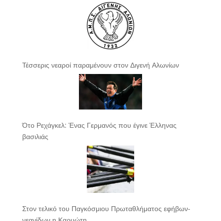
Τέσσερις νεαροί παραμένουν στον Διγενή Αλωνίων
Ότο Ρεχάγκελ: Ένας Γερμανός που έγινε Έλληνας
βασιλιάς
Στον τελικό του Παγκόσμιου Πρωταθλήματος εφήβων-
νεανίδων η Καρυώτη