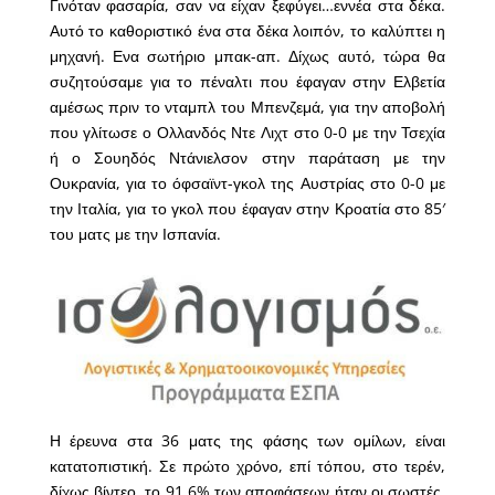
Γινόταν φασαρία, σαν να είχαν ξεφύγει…εννέα στα δέκα.
Αυτό το καθοριστικό ένα στα δέκα λοιπόν, το καλύπτει η
μηχανή. Ενα σωτήριο μπακ-απ. Δίχως αυτό, τώρα θα
συζητούσαμε για το πέναλτι που έφαγαν στην Ελβετία
αμέσως πριν το νταμπλ του Μπενζεμά, για την αποβολή
που γλίτωσε ο Ολλανδός Ντε Λιχτ στο 0-0 με την Τσεχία
ή ο Σουηδός Ντάνιελσον στην παράταση με την
Ουκρανία, για το όφσαϊντ-γκολ της Αυστρίας στο 0-0 με
την Ιταλία, για το γκολ που έφαγαν στην Κροατία στο 85′
του ματς με την Ισπανία.
Η έρευνα στα 36 ματς της φάσης των ομίλων, είναι
κατατοπιστική. Σε πρώτο χρόνο, επί τόπου, στο τερέν,
δίχως βίντεο, το 91,6% των αποφάσεων ήταν οι σωστές.