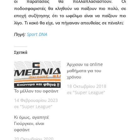
οι παρατάσεις θα πολλαπλασιαστούν. Οι
ποδοσφαιριστές θα κληθούν να παίξουν πιο πολύ, σε
εποχή συζήτησης ότι το ωφέλιμο είναι να παίζουν πιο
λίγο. Τι κακό θα είχε, να πήγαιναν απευθείας σε πέναλτι;
Πηγή:
Sport DNA
Σχετικά
Άρχισαν τα online
μαθήματα για του
χρόνου
18 Οκτωβρίου 2018
Το μέλλον του οφσάιντ
σε "Super League"
14 Φεβρουαρίου 2023
σε "Super League"
Κι όμως, αγαπητέ
Γιούργκεν, είναι
οφσάιντ
20 Οκτωβρίου 2020