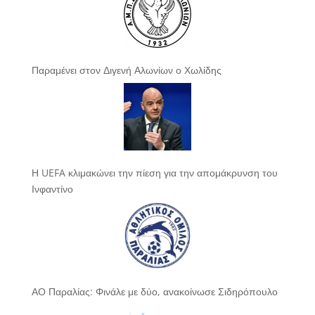
Παραμένει στον Διγενή Αλωνίων ο Χωλίδης
Η UEFA κλιμακώνει την πίεση για την απομάκρυνση του
Ινφαντίνο
ΑΟ Παραλίας: Φινάλε με δύο, ανακοίνωσε Σιδηρόπουλο