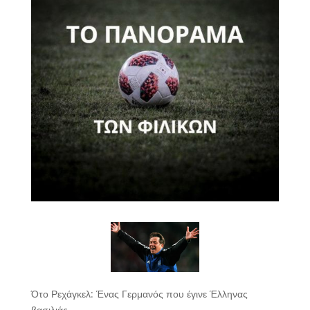
Ότο Ρεχάγκελ: Ένας Γερμανός που έγινε Έλληνας
βασιλιάς