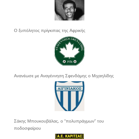
Ο ξυπόλητος πρίγκιπας της Αφρικής
Ανανέωσε με Αναγέννηση Σφενδάμης ο Μιχαηλίδης
Σάκης Μπουκουβάλας, ο “πολυπράγμων” του
ποδοσφαίρου