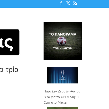
ι τρία
Παρί Σεν Ζερμέν -Άστον
Βίλα για το UEFA Super
Cup στο Mega