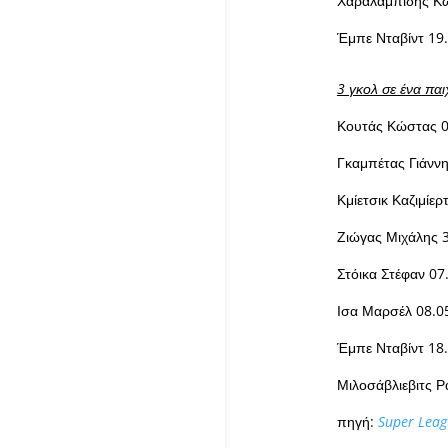
Χαραλαμπίδης Κώ
Έμπε Νταβίντ 19
3 γκολ σε ένα παιχ
Κουτάς Κώστας 0
Γκαμπέτας Γιάνν
Κμίετσικ Καζιμίε
Ζιώγας Μιχάλης 
Στόικα Στέφαν 07
Ισα Μαρσέλ 08.0
Έμπε Νταβίντ 18
Μιλοσάβλιεβιτς Ρ
πηγή:
Super Leag