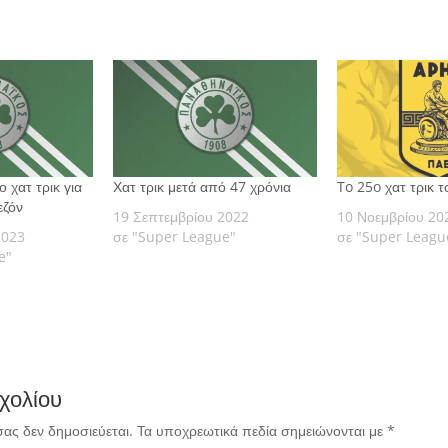
 χατ τρικ για
Χατ τρικ μετά από 47 χρόνια
To 25o χατ τρικ 
εζόν
19 Σεπτεμβρίου 2022
10 Νοεμβρίου 20
2023
σε "Super League"
σε "Super Leagu
e"
χολίου
σας δεν δημοσιεύεται.
Τα υποχρεωτικά πεδία σημειώνονται με
*