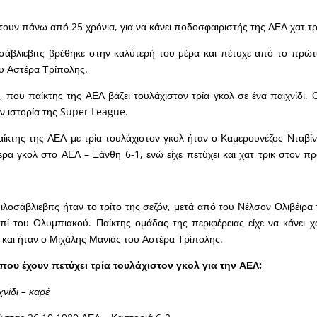
υν πάνω από 25 χρόνια, για να κάνει ποδοσφαιριστής της ΑΕΛ χατ τρ
σάβλιεβιτς βρέθηκε στην καλύτερή του μέρα και πέτυχε από το πρώτ
υ Αστέρα Τρίπολης.
, που παίκτης της ΑΕΛ βάζει τουλάχιστον τρία γκολ σε ένα παιχνίδι. 
ν ιστορία της Super League.
ίκτης της ΑΕΛ με τρία τουλάχιστον γκολ ήταν ο Καμερουνέζος Νταβί
ρα γκολ στο ΑΕΛ – Ξάνθη 6-1, ενώ είχε πετύχει και χατ τρικ στον π
Μιλοσάβλιεβιτς ήταν το τρίτο της σεζόν, μετά από του Νέλσον Ολιβέιρα
ί του Ολυμπιακού. Παίκτης ομάδας της περιφέρειας είχε να κάνει χ
 και ήταν ο Μιχάλης Μανιάς του Αστέρα Τρίπολης.
 που έχουν πετύχει τρία τουλάχιστον γκολ για την ΑΕΛ:
χνίδι – καρέ