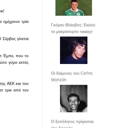
ικ!
ο ημίχρονο τρία
Γκόραν Βλάοβιτς: Εκείνο
το μακρόσυρτο «αααχ»
Ο Σέρβος γίνεται
ντ Έμπε, που το
ρώτο γύρο εκτός
Οι δαίμονες του Carlos
Monzón
 της ΑΕΚ και του
ατ τρικ από τον
Ο ξυπόλητος πρίγκιπας
της Αφρικής