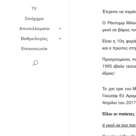
TV
Έπρεπε να περάσο
Στοίχημα
Ο Ράντομιρ Μιλο
Αποτελέσματα
γκολ σε βάρος το
Βαθμολογίες
Είναι η 10η φορά
και ο πρώτος στη
Επικοινωνία
Προηγούμενος πα
1995 έβαλε τέσσε
έδρας!
Το χατ τρικ του 
Γιουσέφ Ελ Αραμπ
Απρίλιο του 2017
Όλοι οι παίκτες
4 γκολ σε ένα παι