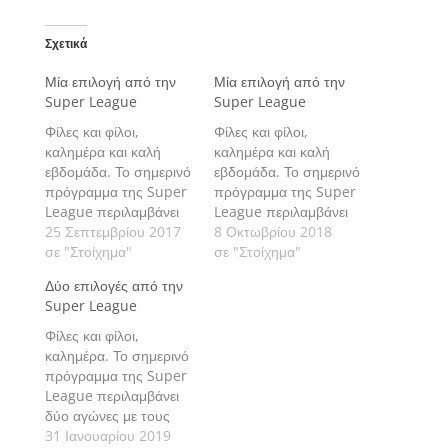
Σχετικά
Μία επιλογή από την
Μία επιλογή από την
Super League
Super League
Φίλες και φίλοι,
Φίλες και φίλοι,
καλημέρα και καλή
καλημέρα και καλή
εβδομάδα. Το σημερινό
εβδομάδα. Το σημερινό
πρόγραμμα της Super
πρόγραμμα της Super
League περιλαμβάνει
League περιλαμβάνει
τον αγώνα που
25 Σεπτεμβρίου 2017
τον αγώνα που
8 Οκτωβρίου 2018
διεξάγεται στο Ξάνθη
σε "Στοίχημα"
διεξάγεται στο Ξάνθη
σε "Στοίχημα"
FC Arena, όπου η
FC Arena, όπου η
Δύο επιλογές από την
Ξάνθη υποδέχεται τον
Ξάνθη υποδέχεται την
Super League
Αστέρα Τρίπολης και
Λάρισα και με τον
με τον οποίο
οποίο ολοκληρώνεται η
Φίλες και φίλοι,
ολοκληρώνεται η 5η
6η αγωνιστική. Πάμε να
καλημέρα. Το σημερινό
αγωνιστική. Πάμε να
δούμε την εκτίμησή μας
πρόγραμμα της Super
δούμε την εκτίμησή μας
αναλυτικά.
League περιλαμβάνει
αναλυτικά.
δύο αγώνες με τους
οποίους
31 Ιανουαρίου 2019