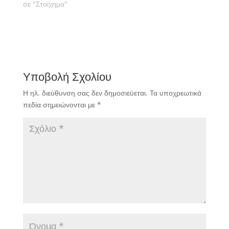
ολοκληρώνεται η 15η
σε "Στοίχημα"
αγωνιστική. Πάμε να
δούμε τις εκτιμήσεις
μας αναλυτικά.
Υποβολή Σχολίου
Η ηλ. διεύθυνση σας δεν δημοσιεύεται.
Τα υποχρεωτικά
πεδία σημειώνονται με
*