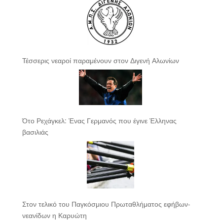
Τέσσερις νεαροί παραμένουν στον Διγενή Αλωνίων
Ότο Ρεχάγκελ: Ένας Γερμανός που έγινε Έλληνας
βασιλιάς
Στον τελικό του Παγκόσμιου Πρωταθλήματος εφήβων-
νεανίδων η Καρυώτη