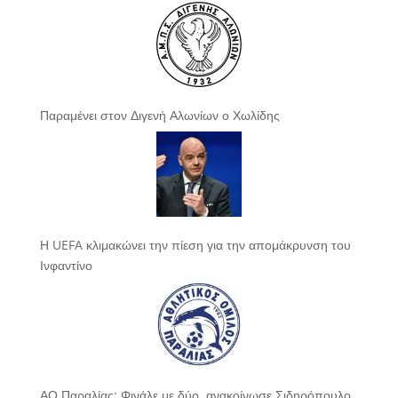
Παραμένει στον Διγενή Αλωνίων ο Χωλίδης
Η UEFA κλιμακώνει την πίεση για την απομάκρυνση του
Ινφαντίνο
ΑΟ Παραλίας: Φινάλε με δύο, ανακοίνωσε Σιδηρόπουλο