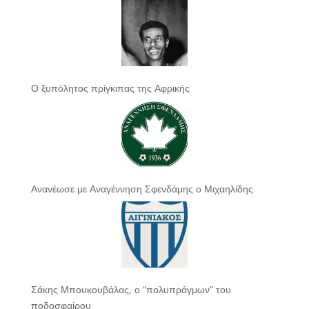
Ο ξυπόλητος πρίγκιπας της Αφρικής
Ανανέωσε με Αναγέννηση Σφενδάμης ο Μιχαηλίδης
Σάκης Μπουκουβάλας, ο “πολυπράγμων” του
ποδοσφαίρου