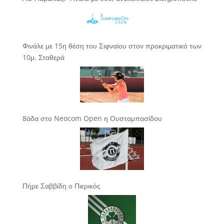
Φινάλε με 15η θέση του Σιφναίου στον προκριματικό των
10μ. Σταθερά
8άδα στο Neocom Open η Ουσταμπασίδου
Πήρε Σαββίδη ο Πιερικός