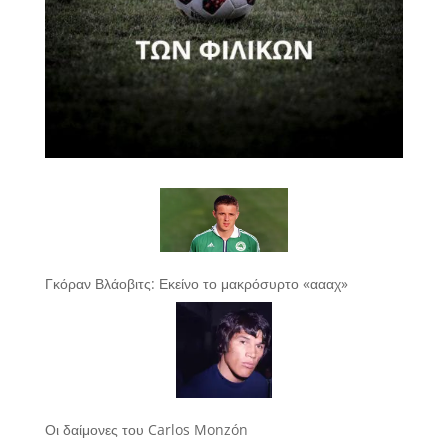
Γκόραν Βλάοβιτς: Εκείνο το μακρόσυρτο «αααχ»
Οι δαίμονες του Carlos Monzón