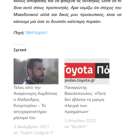
είδους αποφάσεις και να φτιάχνει τις συνθήκες ώστε να το
δίνει αυτό στους προπονητές. Αρα νομίζω ότι στόχος του
Μακεδονικού αλλά και δικός μου προσωπικός, είναι να
κάνουμε μια όσο το δυνατόν καλύτερη πορεία
».
Πηγή:
Metrosport
Σχετικά
Τέλος από την
Παναγιώτης
Αναγέννηση Καρδίτσας
Βασιλόπουλος: «Ποτέ
ο Αλέξανδρος
δεν έβλεπα τη μαύρη
Κούρτογλου – Το
πλευρά των
αποχαιρετιστήριο
πραγμάτων»
μήνυμα του
3 Απριλίου 2022
3 Δεκεμβρίου 2021
σε "Basket"
σε "Super League 2"