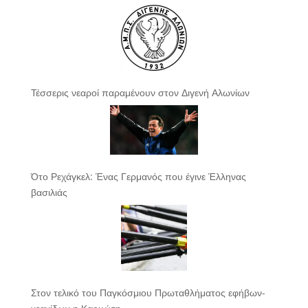
Τέσσερις νεαροί παραμένουν στον Διγενή Αλωνίων
Ότο Ρεχάγκελ: Ένας Γερμανός που έγινε Έλληνας
βασιλιάς
Στον τελικό του Παγκόσμιου Πρωταθλήματος εφήβων-