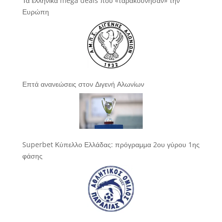
Τα ελληνικά mega deals που «ταρακούνησαν» την
Ευρώπη
Επτά ανανεώσεις στον Διγενή Αλωνίων
Superbet Κύπελλο Ελλάδας: πρόγραμμα 2ου γύρου 1ης
φάσης