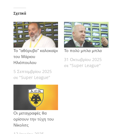
Σχετικά
Το “αθόρυβο” καλοκαίρι
Το πολύ μπλα μπλα
του Μάριου
31 Οκτωβρίου 2025
Ηλιόπουλου
σε "Super League"
5 Σεπτεμβρίου 2025
σε "Super League"
Οι μεταγραφές θα
ορίσουν την τύχη του
Νίκολιτς
12 Ιουνίου 2025