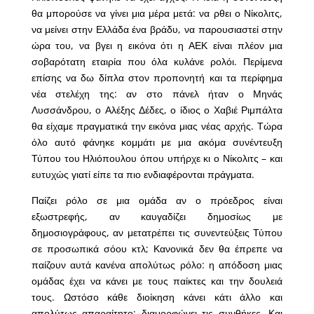
θα μπορούσε να γίνει μια μέρα μετά: να ρθει ο Νίκολιτς,
να μείνει στην Ελλάδα ένα βράδυ, να παρουσιαστεί στην
ώρα του, να βγει η εικόνα ότι η ΑΕΚ είναι πλέον μια
σοβαρότατη εταιρία που όλα κυλάνε ρολόι. Περίμενα
επίσης να δω δίπλα στον προπονητή και τα περίφημα
νέα στελέχη της: αν στο πάνελ ήταν ο Μηνάς
Λυσσάνδρου, ο Αλέξης Δέδες, ο ίδιος ο Χαβιέ Ριμπάλτα
θα είχαμε πραγματικά την εικόνα μιας νέας αρχής. Τώρα
όλο αυτό φάνηκε κομμάτι με μια ακόμα συνέντευξη
Τύπου του Ηλιόπουλου όπου υπήρχε κι ο Νίκολιτς – και
ευτυχώς γιατί είπε τα πιο ενδιαφέρονται πράγματα.
Παίζει ρόλο σε μια ομάδα αν ο πρόεδρος είναι
εξωστρεφής, αν καυγαδίζει δημοσίως με
δημοσιογράφους, αν μετατρέπει τις συνεντεύξεις Τύπου
σε προσωπικά σόου κτλ; Κανονικά δεν θα έπρεπε να
παίζουν αυτά κανένα απολύτως ρόλο: η απόδοση μιας
ομάδας έχει να κάνει με τους παίκτες και την δουλειά
τους. Ωστόσο κάθε διοίκηση κάνει κάτι άλλο και
απολύτως απαραίτητο: διαμορφώνει τις συνθήκες. Και