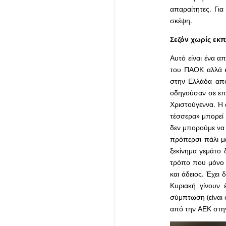
απαραίτητες. Για
σκέψη.
Σεζόν χωρίς εκπ
Αυτό είναι ένα 
του ΠΑΟΚ αλλά κ
στην Ελλάδα από
οδηγούσαν σε επι
Χριστούγεννα. Η α
τέσσερα» μπορεί 
δεν μπορούμε να 
πρόπερσι πάλι μ
ξεκίνημα γεμάτο 
τρόπο που μόνο α
και άδειος. Έχει 
Κυριακή γίνουν 
σύμπτωση (είναι 
από την ΑΕΚ στη