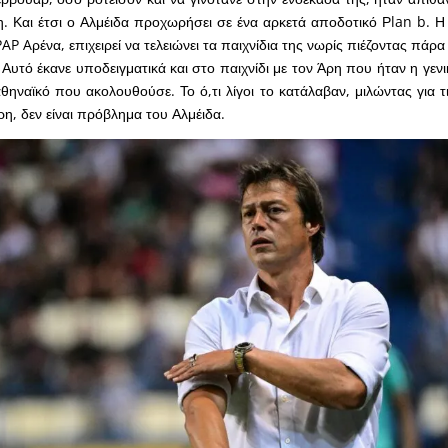
 Και έτσι ο Αλμέιδα προχωρήσει σε ένα αρκετά αποδοτικό Ρlan b. Η 
P Aρένα, επιχειρεί να τελειώνει τα παιχνίδια της νωρίς πιέζοντας πάρα
Αυτό έκανε υποδειγματικά και στο παιχνίδι με τον Άρη που ήταν η γεν
θηναϊκό που ακολουθούσε. Το ό,τι λίγοι το κατάλαβαν, μιλώντας για τ
ρη, δεν είναι πρόβλημα του Αλμέιδα.