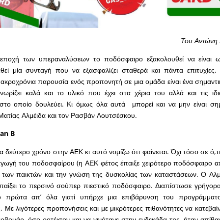
Του Αντώνη
εποχή των υπεραναλύσεων το ποδόσφαιρο εξακολουθεί να είναι ωρα
θεί μία συνταγή που να εξασφαλίζει σταθερά και πάντα επιτυχίες.
 μακροχρόνια παρουσία ενός προπονητή σε μια ομάδα είναι ένα σημαντι
ωρίζει καλά και το υλικό που έχει στα χέρια του αλλά και τις ιδι
το οποίο δουλεύει. Κι όμως όλα αυτά μπορεί και να μην είναι σημα
 Ματίας Αλμέιδα και τον Ρασβάν Λουτσέσκου.
lan B
ια δεύτερο χρόνο στην ΑΕΚ κι αυτό νομίζω ότι φαίνεται. Όχι τόσο σε ό,τι 
ραγωγή του ποδοσφαίρου (η ΑΕΚ φέτος έπαιξε χειρότερο ποδόσφαιρο 
η των παικτών και την γνώση της δυσκολίας των καταστάσεων. Ο Αλμ
παίξει το περσινό σούπερ πιεστικό ποδόσφαιρο. Διαπίστωσε γρήγορ
ο πρώτα απ’ όλα γιατί υπήρχε μια επιβάρυνση του προγράμματο
 Με λιγότερες προπονήσεις και με μικρότερες πιθανότητες να κατεβαίν
ερβουάρ, όσο ροτέισον και να γινότανε στην ενδεκάδα της, ήταν απίθα