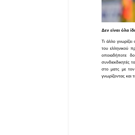
Δεν είναι όλα ίδ
Τι άλλο γνωρίζει
του ελληνικού π
οποιαδήποτε δο
συνδιεκδικητές το
στο ματς με τον
γνωρίζοντας και τ