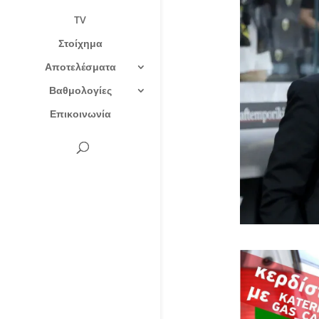
TV
Στοίχημα
Αποτελέσματα
Βαθμολογίες
Επικοινωνία