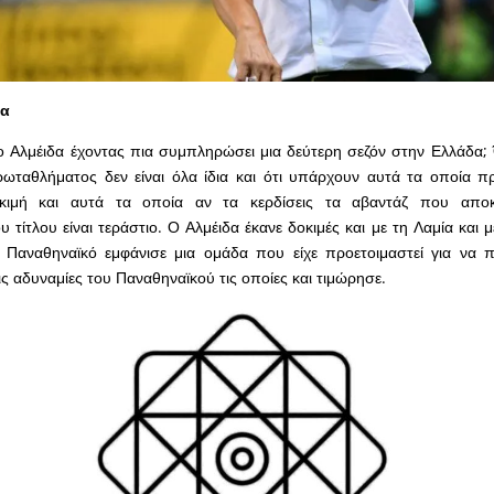
ια
 ο Αλμέιδα έχοντας πια συμπληρώσει μια δεύτερη σεζόν στην Ελλάδα; Ό
ρωταθλήματος δεν είναι όλα ίδια και ότι υπάρχουν αυτά τα οποία π
κιμή και αυτά τα οποία αν τα κερδίσεις τα αβαντάζ που απο
υ τίτλου είναι τεράστιο. Ο Αλμέιδα έκανε δοκιμές και με τη Λαμία και 
 Παναθηναϊκό εμφάνισε μια ομάδα που είχε προετοιμαστεί για να πα
ις αδυναμίες του Παναθηναϊκού τις οποίες και τιμώρησε.