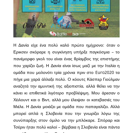
Η Δανία είχε ένα πολύ καλό πρώτο ημίχρονο: όταν ο
Ερικσεν σκόραρε η συγκίνηση υπήρξε παγκόσμια – το
πανέμορφο γκολ του είναι ένας θρίαμβος της επιστήμης
που χαρίζει ζωή. Η Δανία είναι ίσως μαζί με την Ιταλία η
ομάδα που μολονότι τρία χρόνια πριν στο Euro2020 τα
πήγε μια χαρά άλλαξε πολύ. Ο κόουτς Κάσπερ Γιούλμαν
αναζητά την αμυντική της αξιοπιστία, αλλά θέλει να την
κάνει κι επιθετικά λιγότερο προβλέψιμη. Μου άρεσαν ο
Χέιλουντ και ο Βιντ, αλλά μου έλειψαν οι κατεβασιές του
Μιέλε. Η Δανία μοιάζει με ομάδα που παπαγαλίζει. Αλλά
μπορεί απλά η Σλοβενία που την γνωρίζει λόγω της
συνύπαρξης στον όμιλο να την μπλόκαρε. Σπόραρ και
Τσέριν ήταν πολύ καλοί – βέρβαια η Σλοβενία είναι πάντα