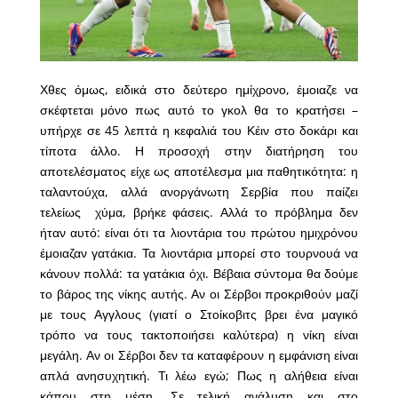
Χθες όμως, ειδικά στο δεύτερο ημίχρονο, έμοιαζε να
σκέφτεται μόνο πως αυτό το γκολ θα το κρατήσει –
υπήρχε σε 45 λεπτά η κεφαλιά του Κέιν στο δοκάρι και
τίποτα άλλο. Η προσοχή στην διατήρηση του
αποτελέσματος είχε ως αποτέλεσμα μια παθητικότητα: η
ταλαντούχα, αλλά ανοργάνωτη Σερβία που παίζει
τελείως χύμα, βρήκε φάσεις. Αλλά το πρόβλημα δεν
ήταν αυτό: είναι ότι τα λιοντάρια του πρώτου ημιχρόνου
έμοιαζαν γατάκια. Τα λιοντάρια μπορεί στο τουρνουά να
κάνουν πολλά: τα γατάκια όχι. Βέβαια σύντομα θα δούμε
το βάρος της νίκης αυτής. Αν οι Σέρβοι προκριθούν μαζί
με τους Αγγλους (γιατί ο Στοίκοβιτς βρει ένα μαγικό
τρόπο να τους τακτοποιήσει καλύτερα) η νίκη είναι
μεγάλη. Αν οι Σέρβοι δεν τα καταφέρουν η εμφάνιση είναι
απλά ανησυχητική. Τι λέω εγώ; Πως η αλήθεια είναι
κάπου στη μέση. Σε τελική ανάλυση και στο