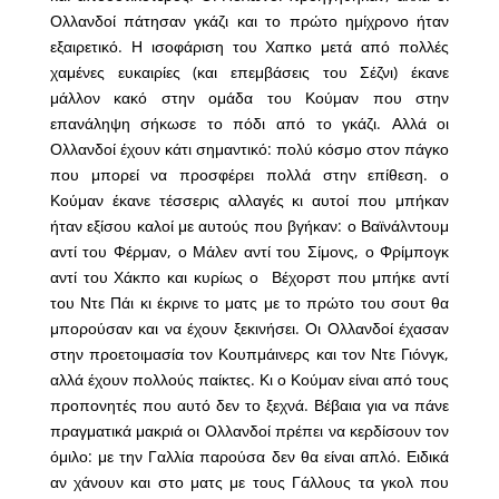
Ολλανδοί πάτησαν γκάζι και το πρώτο ημίχρονο ήταν
εξαιρετικό. Η ισοφάριση του Χαπκο μετά από πολλές
χαμένες ευκαιρίες (και επεμβάσεις του Σέζνι) έκανε
μάλλον κακό στην ομάδα του Κούμαν που στην
επανάληψη σήκωσε το πόδι από το γκάζι. Αλλά οι
Ολλανδοί έχουν κάτι σημαντικό: πολύ κόσμο στον πάγκο
που μπορεί να προσφέρει πολλά στην επίθεση. ο
Κούμαν έκανε τέσσερις αλλαγές κι αυτοί που μπήκαν
ήταν εξίσου καλοί με αυτούς που βγήκαν: ο Βαϊνάλντουμ
αντί του Φέρμαν, ο Μάλεν αντί του Σίμονς, ο Φρίμπογκ
αντί του Χάκπο και κυρίως ο Βέχορστ που μπήκε αντί
του Ντε Πάι κι έκρινε το ματς με το πρώτο του σουτ θα
μπορούσαν και να έχουν ξεκινήσει. Οι Ολλανδοί έχασαν
στην προετοιμασία τον Κουπμάινερς και τον Ντε Γιόνγκ,
αλλά έχουν πολλούς παίκτες. Κι ο Κούμαν είναι από τους
προπονητές που αυτό δεν το ξεχνά. Βέβαια για να πάνε
πραγματικά μακριά οι Ολλανδοί πρέπει να κερδίσουν τον
όμιλο: με την Γαλλία παρούσα δεν θα είναι απλό. Ειδικά
αν χάνουν και στο ματς με τους Γάλλους τα γκολ που