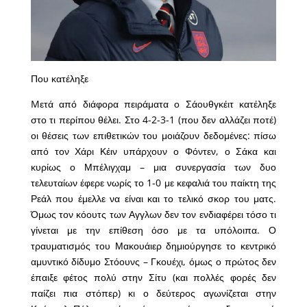
Που κατέληξε
Mετά από διάφορα πειράματα ο Σάουθγκέιτ κατέληξε
στο τι περίπου θέλει. Στο 4-2-3-1 (που δεν αλλάζει ποτέ)
οι θέσεις των επιθετικών του μοιάζουν δεδομένες: πίσω
από τον Χάρι Κέιν υπάρχουν ο Φόντεν, ο Σάκα και
κυρίως ο Μπέλιγχαμ – μια συνεργασία των δυο
τελευταίων έφερε νωρίς το 1-0 με κεφαλιά του παίκτη της
Ρεάλ που έμελλε να είναι και το τελικό σκορ του ματς.
Όμως τον κόουτς των Αγγλων δεν τον ενδιαφέρει τόσο τι
γίνεται με την επίθεση όσο με τα υπόλοιπα. Ο
τραυματισμός του Μακουάιερ δημιούργησε το κεντρικό
αμυντικό δίδυμο Στόουνς – Γκουέχι, όμως ο πρώτος δεν
έπαιξε φέτος πολύ στην Σίτυ (και πολλές φορές δεν
παίζει πια στόπερ) κι ο δεύτερος αγωνίζεται στην