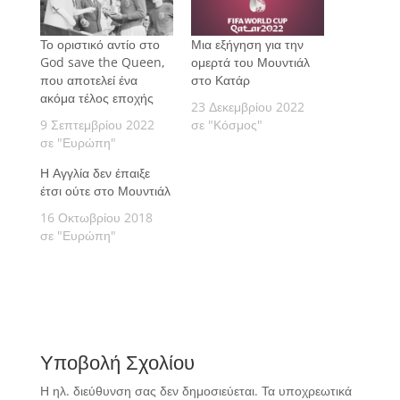
Το οριστικό αντίο στο
Μια εξήγηση για την
God save the Queen,
ομερτά του Μουντιάλ
που αποτελεί ένα
στο Κατάρ
ακόμα τέλος εποχής
23 Δεκεμβρίου 2022
9 Σεπτεμβρίου 2022
σε "Κόσμος"
σε "Ευρώπη"
Η Αγγλία δεν έπαιξε
έτσι ούτε στο Μουντιάλ
16 Οκτωβρίου 2018
σε "Ευρώπη"
Υποβολή Σχολίου
Η ηλ. διεύθυνση σας δεν δημοσιεύεται.
Τα υποχρεωτικά