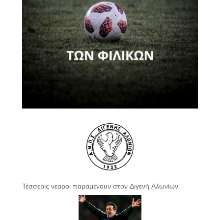
Τέσσερις νεαροί παραμένουν στον Διγενή Αλωνίων