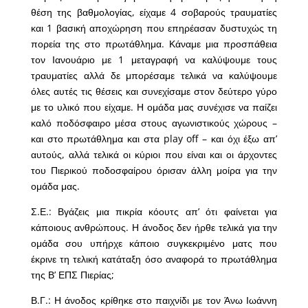
θέση της βαθμολογίας, είχαμε 4 σοβαρούς τραυματίες
και 1 βασική αποχώρηση που επηρέασαν δυστυχώς τη
πορεία της στο πρωτάθλημα. Κάναμε μια προσπάθεια
τον Ιανουάριο με 1 μεταγραφή να καλύψουμε τους
τραυματίες αλλά δε μπορέσαμε τελικά να καλύψουμε
όλες αυτές τις θέσεις και συνεχίσαμε στον δεύτερο γύρο
με το υλικό που είχαμε. Η ομάδα μας συνέχισε να παίζει
καλό ποδόσφαιρο μέσα στους αγωνιστικούς χώρους –
και στο πρωτάθλημα και στα play off – και όχι έξω απ’
αυτούς, αλλά τελικά οι κύριοι που είναι και οι άρχοντες
του Πιερικού ποδοσφαίρου όρισαν άλλη μοίρα για την
ομάδα μας.
Σ.Ε.: Βγάζεις μια πικρία κόουτς απ’ ότι φαίνεται για
κάποιους ανθρώπους. Η άνοδος δεν ήρθε τελικά για την
ομάδα σου υπήρχε κάποιο συγκεκριμένο ματς που
έκρινε τη τελική κατάταξη όσο αναφορά το πρωτάθλημα
της Β’ ΕΠΣ Πιερίας;
Β.Γ.: Η άνοδος κρίθηκε στο παιχνίδι με τον Άνω Ιωάννη