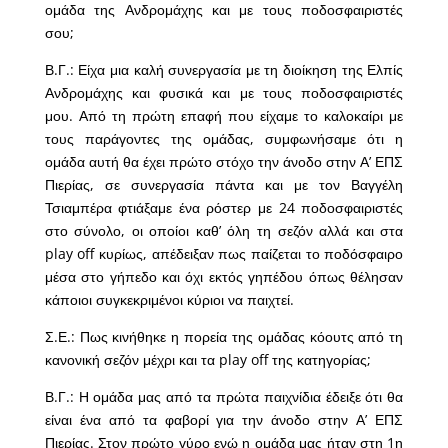
ομάδα της Ανδρομάχης και με τους ποδοσφαιριστές
σου;
Β.Γ.: Είχα μια καλή συνεργασία με τη διοίκηση της Ελπίς
Ανδρομάχης και φυσικά και με τους ποδοσφαιριστές
μου. Από τη πρώτη επαφή που είχαμε το καλοκαίρι με
τους παράγοντες της ομάδας, συμφωνήσαμε ότι η
ομάδα αυτή θα έχει πρώτο στόχο την άνοδο στην Α’ ΕΠΣ
Πιερίας, σε συνεργασία πάντα και με τον Βαγγέλη
Τσιαμπέρα φτιάξαμε ένα ρόστερ με 24 ποδοσφαιριστές
στο σύνολο, οι οποίοι καθ’ όλη τη σεζόν αλλά και στα
play off κυρίως, απέδειξαν πως παίζεται το ποδόσφαιρο
μέσα στο γήπεδο και όχι εκτός γηπέδου όπως θέλησαν
κάποιοι συγκεκριμένοι κύριοι να παιχτεί.
Σ.Ε.: Πως κινήθηκε η πορεία της ομάδας κόουτς από τη
κανονική σεζόν μέχρι και τα play off της κατηγορίας;
Β.Γ.: Η ομάδα μας από τα πρώτα παιχνίδια έδειξε ότι θα
είναι ένα από τα φαβορί για την άνοδο στην Α’ ΕΠΣ
Πιερίας. Στον πρώτο γύρο ενώ η ομάδα μας ήταν στη 1η