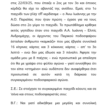
στις 22/03/25, που έπαιζε ο 2ος με τον 3ο και όποιος
κέρδιζε θα είχε το αβαντάζ της ανόδου. Εμείς στο 1ο
παιχνίδι των play off κερδίσαμε – ο Άνω Ιωάννης με την
Α.Ο. Παραλίας που ήταν πρώτη – έχασε για να τους
δώσει στο 2ο γύρο το παιχνίδι. Το πρωτάθλημα κρίθηκε
εκτός γηπέδου όταν στο παιχνίδι Α.Α. Ιωάννη – Ελπίς
Ανδρομάχης, οι άρχοντες του Πιερικού ποδοσφαίρου
έστειλαν άνθρωπο «καμικάζι» που μας έβγαλε συνολικά
16 κίτρινες κάρτες και 3 κόκκινες κάρτες – απ’ το 3ο
λεπτό – ενώ δεν μας έδωσε και 3 πέναλτι. Άφησε την
ομάδα μου με 8 παίχτες – ενώ προσωπικά με απείλησε
ότι θα με γράψει στο φύλλο αγώνα – γιατί εννοήθηκε ότι
τον είπα «στημένο» ενώ ουδέποτε δεν αναφέρθηκα έτσι
προσωπικά σε αυτόν κατά τη διάρκεια του
συγκεκριμένου ποδοσφαιρικού αγώνα.
Σ.Ε.: Σε στοίχησε το συγκεκριμένο παιχνίδι κόουτς και σε
‘σένα και στους ποδοσφαιριστές σου;
Β.Γ.: Ναι γιατί αδικήθηκε μια μεγάλη και συνολική