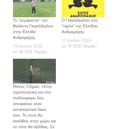
Το “ευχαριστώ” του
Ο Γιαγκόζογλου στο
Βαλάντη Γιαγκόζογλου
“τιμόνι” της Ελπίδας
στην Ελπίδα
Ανδρομάχης
Ανδρομάχης
11 Ιουλίου 2024
19 Ιουνίου 2025
σε "Β' ΕΠΣ Πιερίας"
σε "Β' ΕΠΣ Πιερίας"
Θάνος Τζήμας: «Στην
προπονητική και στο
ποδόσφαιρο δύο
αποφάσεις είναι
αποκλειστικά δικές
σου. Το ποτέ θα
εισέλθεις στον χώρο και
το πότε θα εξέλθεις. Σε