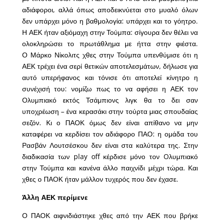
αδιάφοροι, αλλά όπως αποδεικνύεται στο μυαλό όλων
δεν υπάρχει μόνο η βαθμολογία: υπάρχει και το γόητρο.
Η ΑΕΚ ήταν αξιόμαχη στην Τούμπα: σίγουρα δεν θέλει να
ολοκληρώσει το πρωτάθλημα με ήττα στην φιέστα.
Ο Μάρκο Νίκολιτς χθες στην Τούμπα υπενθύμισε ότι η
ΑΕΚ τρέχει ένα σερί θετικών αποτελεσμάτων, δήλωσε για
αυτό υπερήφανος και τόνισε ότι αποτελεί κίνητρο η
συνέχισή του: νομίζω πως το να αφήσει η ΑΕΚ τον
Ολυμπιακό εκτός Τσάμπιονς λιγκ θα το δει σαν
υποχρέωση – ένα κερασάκι στην τούρτα μιας σπουδαίας
σεζόν. Κι ο ΠΑΟΚ όμως δεν είναι απίθανο να μην
καταφέρει να κερδίσει τον αδιάφορο ΠΑΟ: η ομάδα του
Ρασβάν Λουτσέσκου δεν είναι στα καλύτερα της. Στην
διαδικασία των play off κέρδισε μόνο τον Oλυμπιακό
στην Τούμπα και κανένα άλλο παιχνίδι μέχρι τώρα. Και
χθες ο ΠΑΟΚ ήταν μάλλον τυχερός που δεν έχασε.
Άλλη ΑΕΚ περίμενε
Ο ΠΑΟΚ αιφνιδιάστηκε χθες από την ΑΕΚ που βρήκε