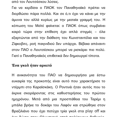
από τον Λουτσέσκου λύσεις.
Για να κερδίσει ο ΠΑΟΚ τον Παναθηναϊκό πρέπει να
διορθώσει πάρα πολλά. Και σε ό,τι έχει να κάνει με την
άμυνα του αλλά κυρίως με την μεσαία γραμμή του. Η
κόπωση του Μεϊτέ φαίνεται: ο ΠΑΟΚ όπως συμβαίνει
καιρό τώρα στην επίθεση έχει απλά στιγμές – όλα
εξαρτώνται από την διάθεση του Κωνσταντέλια και του
Ζίφκοβιτς, ροή παιγνιδιού δεν υπάρχει. Βέβαια απέναντι
στον ΠΑΟ ο Λουτσέσκου μπορεί να ρισκάρει πιο πολύ.
Γιατί ο Παναθηναϊκός επιθετικά δεν δημιουργεί τίποτα.
Ένα γκολ ήταν αρκετό
Η ανικανότητα του ΠΑΟ να δημιουργήσει μια έστω
ευκαιρία της προκοπής είναι αυτό που χαρακτήρισε το
ντέρμπι στο Καραϊσκάκη. O Ροντινέι ήταν αυτός που το
έκρινε σκοράροντας στις καθυστερήσεις του πρώτου
ημιχρόνου. Μετά από μια προσπάθεια του Ταρέμι η
μπάλα βρήκε το δοκάρι του Λαφόν και στρώθηκε στον
Βραζιλιάνο που έχει πετύχει τρία γκολ στα play off και
έχει δώσει στον Ολυμπιακό επτά πολύτιμους βαθμούς.