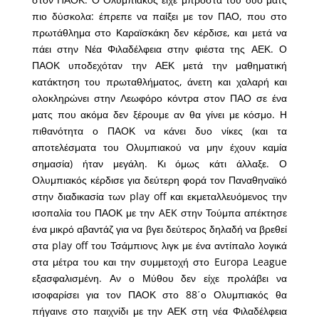
πιο δύσκολα: έπρεπε να παίξει με τον ΠΑΟ, που στο
πρωτάθλημα στο Καραϊσκάκη δεν κέρδισε, και μετά να
πάει στην Νέα Φιλαδέλφεια στην φιέστα της ΑΕΚ. Ο
ΠΑΟΚ υποδεχόταν την ΑΕΚ μετά την μαθηματική
κατάκτηση του πρωταθλήματος, άνετη και χαλαρή και
ολοκληρώνει στην Λεωφόρο κόντρα στον ΠΑΟ σε ένα
ματς που ακόμα δεν ξέρουμε αν θα γίνει με κόσμο. Η
πιθανότητα ο ΠΑΟΚ να κάνει δυο νίκες (και τα
αποτελέσματα του Ολυμπιακού να μην έχουν καμία
σημασία) ήταν μεγάλη. Κι όμως κάτι άλλαξε. Ο
Ολυμπιακός κέρδισε για δεύτερη φορά τον Παναθηναϊκό
στην διαδικασία των play off και εκμεταλλευόμενος την
ισοπαλία του ΠΑΟΚ με την AEK στην Τούμπα απέκτησε
ένα μικρό αβαντάζ για να βγει δεύτερος δηλαδή να βρεθεί
στα play off του Τσάμπιονς λιγκ με ένα αντίπαλο λογικά
στα μέτρα του και την συμμετοχή στο Europa League
εξασφαλισμένη. Αν ο Μύθου δεν είχε προλάβει να
ισοφαρίσει για τον ΠΑΟΚ στο 88΄ο Ολυμπιακός θα
πήγαινε στο παιχνίδι με την ΑΕΚ στη νέα Φιλαδέλφεια