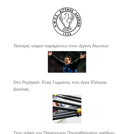
Τέσσερις νεαροί παραμένουν στον Διγενή Αλωνίων
Ότο Ρεχάγκελ: Ένας Γερμανός που έγινε Έλληνας
βασιλιάς
Στον τελικό του Παγκόσμιου Πρωταθλήματος εφήβων-