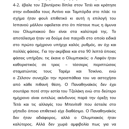
4-2, έβαλε τον Σβιντέρσκι δίπλα στον Τετέι και κράτησε
στην ενδεκάδα τους Αντίνο και Ταμπόρδα στο πλάι: το
σχήμα ήταν φουλ επιθετικό κι αυτή η επιλογή του
Ισπανού μάλλον οφείλεται στο ότι πίστευε πως η άμυνα
του Ολυμπιακού δεν είναι στα καλύτερά της. Το
αποτέλεσμα ήταν να δούμε ένα παιχνίδι στο οποίο ειδικά
στο πρώτο ημίχρονο υπήρχε καλός ρυθμός, αν όχι και
πολλές φάσεις. Για την ακρίβεια και στα 90 λεπτά όποιες
φάσεις υπήρξαν, τις έκανε ο Ολυμπιακός: ο Λαφόν ήταν
καθοριστικός σε τρεις – τέσσερις περιπτώσεις
σταματώντας τους Ταρέμι και Τσικίνιο, ενώ
ο Ζέλσον συνεχίζει την προσπάθεια του να αστοχήσει
από κάθε πιθανή θέση. Ο Παναθηναϊκός δεν έχει
σουτάρει ποτέ στην εστία του Τζολάκη ενώ στο δεύτερο
ημίχρονο είναι εντελώς ακίνδυνος παρά την όρεξη του
Τετέι και τις αλλαγές του Μπενίτεθ που έστειλε στο
γήπεδο όποιο επιθετικό είχε διαθέσιμο. Ο Παναθηναϊκός
δεν ήταν αδιάφορος, αλλά ο Ολυμπιακός ήταν
καλύτερος. Αλλά δεν χωρά αμφιβολία πως για να