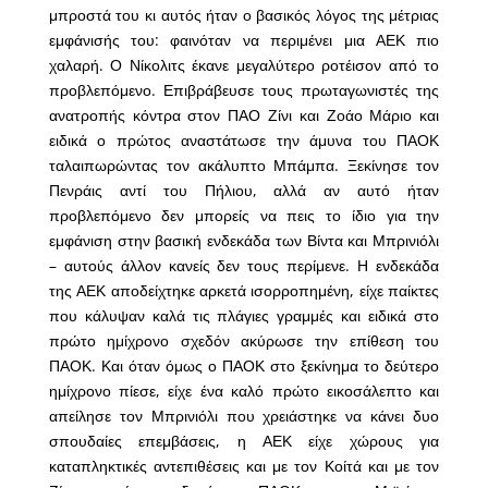
μπροστά του κι αυτός ήταν ο βασικός λόγος της μέτριας
εμφάνισής του: φαινόταν να περιμένει μια ΑΕΚ πιο
χαλαρή. Ο Νίκολιτς έκανε μεγαλύτερο ροτέισον από το
προβλεπόμενο. Επιβράβευσε τους πρωταγωνιστές της
ανατροπής κόντρα στον ΠΑΟ Ζίνι και Ζοάο Μάριο και
ειδικά ο πρώτος αναστάτωσε την άμυνα του ΠΑΟΚ
ταλαιπωρώντας τον ακάλυπτο Μπάμπα. Ξεκίνησε τον
Πενράις αντί του Πήλιου, αλλά αν αυτό ήταν
προβλεπόμενο δεν μπορείς να πεις το ίδιο για την
εμφάνιση στην βασική ενδεκάδα των Βίντα και Μπρινιόλι
– αυτούς άλλον κανείς δεν τους περίμενε. Η ενδεκάδα
της ΑΕΚ αποδείχτηκε αρκετά ισορροπημένη, είχε παίκτες
που κάλυψαν καλά τις πλάγιες γραμμές και ειδικά στο
πρώτο ημίχρονο σχεδόν ακύρωσε την επίθεση του
ΠΑΟΚ. Και όταν όμως ο ΠΑΟΚ στο ξεκίνημα το δεύτερο
ημίχρονο πίεσε, είχε ένα καλό πρώτο εικοσάλεπτο και
απείλησε τον Μπρινιόλι που χρειάστηκε να κάνει δυο
σπουδαίες επεμβάσεις, η ΑΕΚ είχε χώρους για
καταπληκτικές αντεπιθέσεις και με τον Κοίτά και με τον