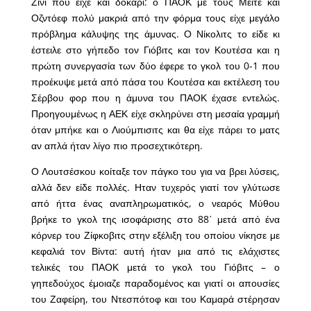
Ζίνι που είχε και δοκάρι: ο ΠΑΟΚ με τους Μεϊτέ και
Οζντόεφ πολύ μακριά από την φόρμα τους είχε μεγάλο
πρόβλημα κάλυψης της άμυνας. Ο Νίκολιτς το είδε κι
έστειλε στο γήπεδο τον Γιόβιτς και τον Κουτέσα και η
πρώτη συνεργασία των δύο έφερε το γκολ του 0-1 που
προέκυψε μετά από πάσα του Κουτέσα και εκτέλεση του
Σέρβου φορ που η άμυνα του ΠΑΟΚ έχασε εντελώς.
Προηγουμένως η ΑΕΚ είχε σκληρύνει στη μεσαία γραμμή
όταν μπήκε και ο Λιούμπισιτς και θα είχε πάρει το ματς
αν απλά ήταν λίγο πιο προσεχτικότερη.
Ο Λουτσέσκου κοίταξε τον πάγκο του για να βρει λύσεις,
αλλά δεν είδε πολλές. Ηταν τυχερός γιατί τον γλύτωσε
από ήττα ένας αναπληρωματικός, ο νεαρός Μύθου
βρήκε το γκολ της ισοφάρισης στο 88΄ μετά από ένα
κόρνερ του Ζίφκοβιτς στην εξέλιξη του οποίου νίκησε με
κεφαλιά τον Βίντα: αυτή ήταν μια από τις ελάχιστες
τελικές του ΠΑΟΚ μετά το γκολ του Γιόβιτς – ο
γηπεδούχος έμοιαζε παραδομένος και γιατί οι απουσίες
του Ζαφείρη, του Ντεσπότοφ και του Καμαρά στέρησαν