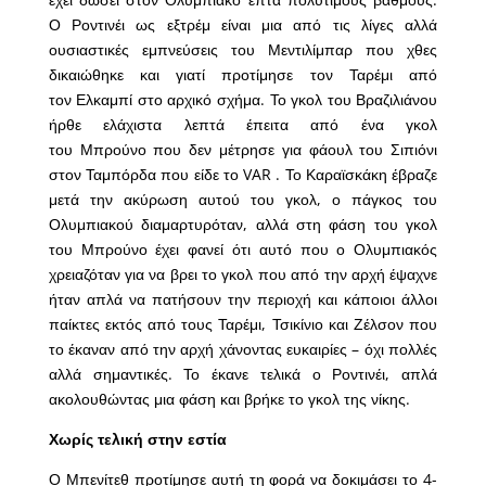
Ο Ροντινέι ως εξτρέμ είναι μια από τις λίγες αλλά
ουσιαστικές εμπνεύσεις του Μεντιλίμπαρ που χθες
δικαιώθηκε και γιατί προτίμησε τον Ταρέμι από
τον Ελκαμπί στο αρχικό σχήμα. Το γκολ του Βραζιλιάνου
ήρθε ελάχιστα λεπτά έπειτα από ένα γκολ
του Μπρούνο που δεν μέτρησε για φάουλ του Σιπιόνι
στον Ταμπόρδα που είδε το VAR . Το Καραϊσκάκη έβραζε
μετά την ακύρωση αυτού του γκολ, ο πάγκος του
Ολυμπιακού διαμαρτυρόταν, αλλά στη φάση του γκολ
του Μπρούνο έχει φανεί ότι αυτό που ο Ολυμπιακός
χρειαζόταν για να βρει το γκολ που από την αρχή έψαχνε
ήταν απλά να πατήσουν την περιοχή και κάποιοι άλλοι
παίκτες εκτός από τους Ταρέμι, Τσικίνιο και Ζέλσον που
το έκαναν από την αρχή χάνοντας ευκαιρίες – όχι πολλές
αλλά σημαντικές. Το έκανε τελικά ο Ροντινέι, απλά
ακολουθώντας μια φάση και βρήκε το γκολ της νίκης.
Χωρίς τελική στην εστία
Ο Μπενίτεθ προτίμησε αυτή τη φορά να δοκιμάσει το 4-