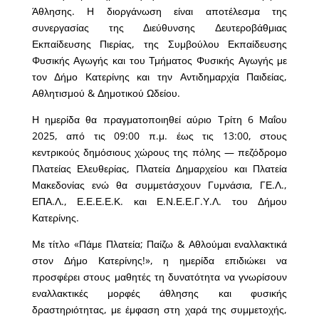
Άθλησης. Η διοργάνωση είναι αποτέλεσμα της
συνεργασίας της Διεύθυνσης Δευτεροβάθμιας
Εκπαίδευσης Πιερίας, της Συμβούλου Εκπαίδευσης
Φυσικής Αγωγής και του Τμήματος Φυσικής Αγωγής με
τον Δήμο Κατερίνης και την Αντιδημαρχία Παιδείας,
Αθλητισμού & Δημοτικού Ωδείου.
Η ημερίδα θα πραγματοποιηθεί αύριο Τρίτη 6 Μαΐου
2025, από τις 09:00 π.μ. έως τις 13:00, στους
κεντρικούς δημόσιους χώρους της πόλης — πεζόδρομο
Πλατείας Ελευθερίας, Πλατεία Δημαρχείου και Πλατεία
Μακεδονίας ενώ θα συμμετάσχουν Γυμνάσια, ΓΕ.Λ.,
ΕΠΑ.Λ., Ε.Ε.Ε.Ε.Κ. και Ε.Ν.Ε.Ε.Γ.Υ.Λ. του Δήμου
Κατερίνης.
Με τίτλο «Πάμε Πλατεία; Παίζω & Αθλούμαι εναλλακτικά
στον Δήμο Κατερίνης!», η ημερίδα επιδιώκει να
προσφέρει στους μαθητές τη δυνατότητα να γνωρίσουν
εναλλακτικές μορφές άθλησης και φυσικής
δραστηριότητας, με έμφαση στη χαρά της συμμετοχής,