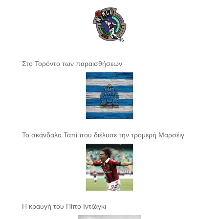
Στο Τορόντο των παραισθήσεων
Το σκάνδαλο Ταπί που διέλυσε την τρομερή Μαρσέιγ
Η κραυγή του Πίπο Ιντζάγκι