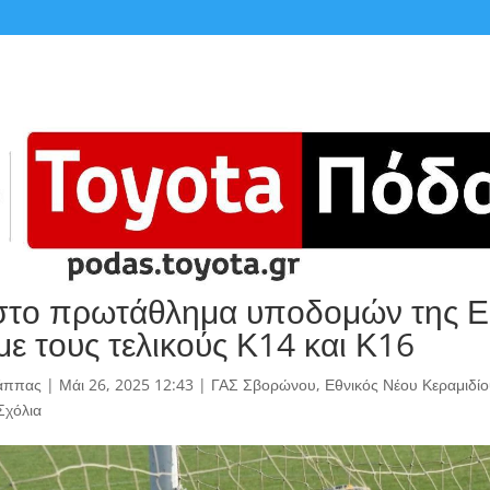
στο πρωτάθλημα υποδομών της 
με τους τελικούς Κ14 και Κ16
άππας
|
Μάι 26, 2025 12:43
|
ΓΑΣ Σβορώνου
,
Εθνικός Νέου Κεραμιδί
Σχόλια