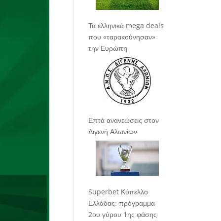
Τα ελληνικά mega deals
που «ταρακούνησαν»
την Ευρώπη
Επτά ανανεώσεις στον
Διγενή Αλωνίων
Superbet Κύπελλο
Ελλάδας: πρόγραμμα
2ου γύρου 1ης φάσης