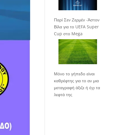
Παρί Σεν Ζερμέν -Άστον
Βίλα για το UEFA Super
Cup στο Mega
Μόνο το γήπεδο είναι
καθρέφτης για το αν μια
μεταγραφή άξιζε ή όχι τα
λεφτά της