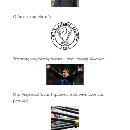
Ο Λύκος του Ματσέιο
Τέσσερις νεαροί παραμένουν στον Διγενή Αλωνίων
Ότο Ρεχάγκελ: Ένας Γερμανός που έγινε Έλληνας
βασιλιάς