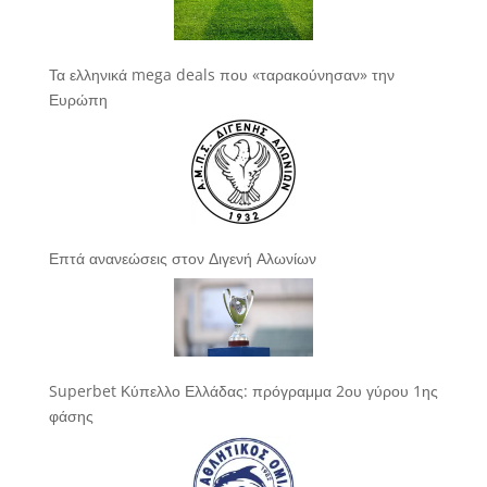
Τα ελληνικά mega deals που «ταρακούνησαν» την
Ευρώπη
Επτά ανανεώσεις στον Διγενή Αλωνίων
Superbet Κύπελλο Ελλάδας: πρόγραμμα 2ου γύρου 1ης
φάσης