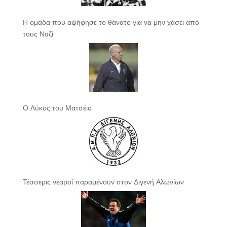
Η ομάδα που αψήφησε το θάνατο για να μην χάσει από
τους Ναζί
Ο Λύκος του Ματσέιο
Τέσσερις νεαροί παραμένουν στον Διγενή Αλωνίων