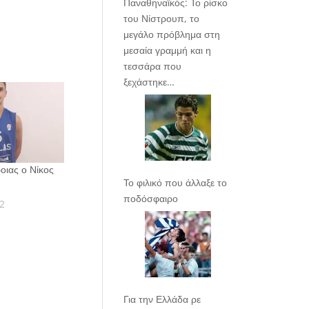
Παναθηναϊκός: Το ρίσκο
του Νίστρουπ, το
μεγάλο πρόβλημα στη
μεσαία γραμμή και η
τεσσάρα που
ξεχάστηκε…
οιας ο Νίκος
Το φιλικό που άλλαξε το
ποδόσφαιρο
2
Για την Ελλάδα ρε