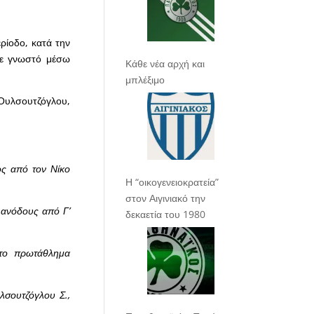
ρίοδο, κατά την
νε γνωστό μέσω
Κάθε νέα αρχή και
μπλέξιμο
υλσουτζόγλου,
ος από τον Νίκο
Η “οικογενειοκρατεία”
στον Αιγινιακό την
 ανόδους από Γ’
δεκαετία του 1980
 το πρωτάθλημα
λσουτζόγλου Σ.,