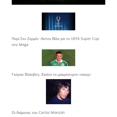
Παρί Σεν Ζερμέν -Άστον Βίλα για το UEFA Super Cup
στο Mega
Γκόραν Βλάοβιτς: Εκείνο το μακρόσυρτο «αααχ»
Οι δαίμονες του Carlos Monzón