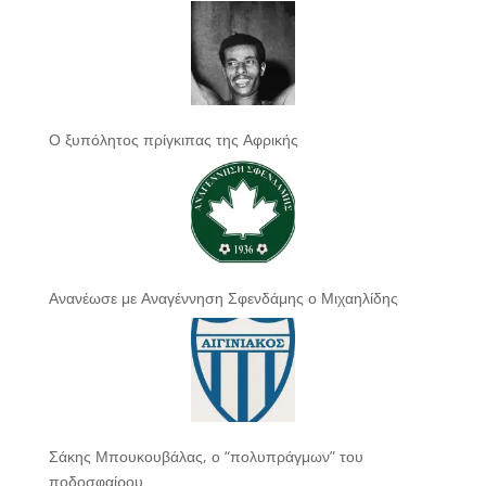
Ο ξυπόλητος πρίγκιπας της Αφρικής
Ανανέωσε με Αναγέννηση Σφενδάμης ο Μιχαηλίδης
Σάκης Μπουκουβάλας, ο “πολυπράγμων” του
ποδοσφαίρου