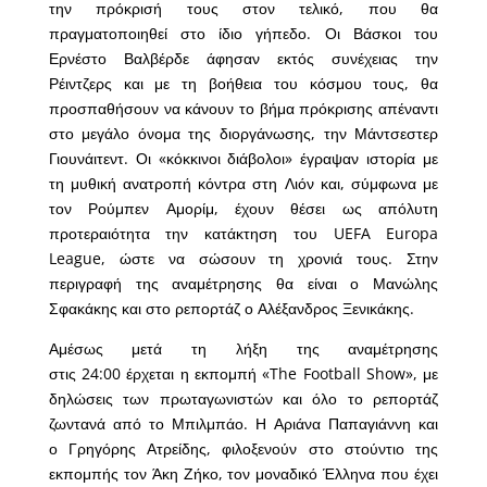
την πρόκρισή τους στον τελικό, που θα
πραγματοποιηθεί στο ίδιο γήπεδο. Οι Βάσκοι του
Ερνέστο Βαλβέρδε άφησαν εκτός συνέχειας την
Ρέιντζερς και με τη βοήθεια του κόσμου τους, θα
προσπαθήσουν να κάνουν το βήμα πρόκρισης απέναντι
στο μεγάλο όνομα της διοργάνωσης, την Μάντσεστερ
Γιουνάιτεντ. Οι «κόκκινοι διάβολοι» έγραψαν ιστορία με
τη μυθική ανατροπή κόντρα στη Λιόν και, σύμφωνα με
τον Ρούμπεν Αμορίμ, έχουν θέσει ως απόλυτη
προτεραιότητα την κατάκτηση του UEFA Europa
League, ώστε να σώσουν τη χρονιά τους. Στην
περιγραφή της αναμέτρησης θα είναι ο Μανώλης
Σφακάκης και στο ρεπορτάζ ο Αλέξανδρος Ξενικάκης.
Αμέσως μετά τη λήξη της αναμέτρησης
στις 24:00 έρχεται η εκπομπή «The Football Show», με
δηλώσεις των πρωταγωνιστών και όλο το ρεπορτάζ
ζωντανά από το Μπιλμπάο. Η Αριάνα Παπαγιάννη και
ο Γρηγόρης Ατρείδης, φιλοξενούν στο στούντιο της
εκπομπής τον Άκη Ζήκο, τον μοναδικό Έλληνα που έχει