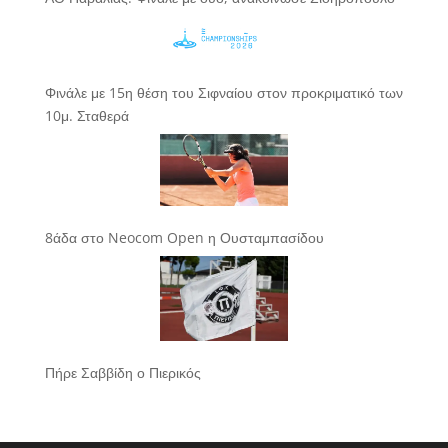
Φινάλε με 15η θέση του Σιφναίου στον προκριματικό των
10μ. Σταθερά
8άδα στο Neocom Open η Ουσταμπασίδου
Πήρε Σαββίδη ο Πιερικός