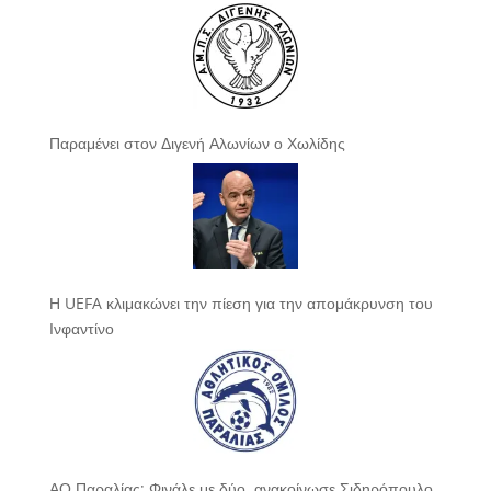
Παραμένει στον Διγενή Αλωνίων ο Χωλίδης
Η UEFA κλιμακώνει την πίεση για την απομάκρυνση του
Ινφαντίνο
ΑΟ Παραλίας: Φινάλε με δύο, ανακοίνωσε Σιδηρόπουλο