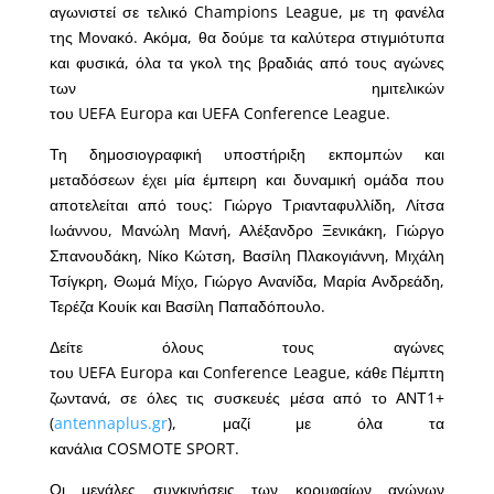
αγωνιστεί σε τελικό Champions League, με τη φανέλα
της Μονακό. Ακόμα, θα δούμε τα καλύτερα στιγμιότυπα
και φυσικά, όλα τα γκολ της βραδιάς από τους αγώνες
των ημιτελικών
του UEFA Europa και UEFA Conference League.
Τη δημοσιογραφική υποστήριξη εκπομπών και
μεταδόσεων έχει μία έμπειρη και δυναμική ομάδα που
αποτελείται από τους: Γιώργο Τριανταφυλλίδη, Λίτσα
Ιωάννου, Μανώλη Μανή, Αλέξανδρο Ξενικάκη, Γιώργο
Σπανουδάκη, Νίκο Κώτση, Βασίλη Πλακογιάννη, Μιχάλη
Τσίγκρη, Θωμά Μίχο, Γιώργο Ανανίδα, Μαρία Ανδρεάδη,
Τερέζα Κουίκ και Βασίλη Παπαδόπουλο.
Δείτε όλους τους αγώνες
του UEFA Europa και Conference League, κάθε Πέμπτη
ζωντανά, σε όλες τις συσκευές μέσα από το ΑΝΤ1+
(
antennaplus.gr
), μαζί με όλα τα
κανάλια COSMOTE SPORT.
Οι μεγάλες συγκινήσεις των κορυφαίων αγώνων