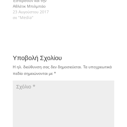
Έστερσουν και την
Αθλέτικ Μπιλμπάο
αντίστοιχα στο πλαίσιο
23 Αυγούστου 2017
των play off του UEFA
σε "Media"
Europa League
αποκλειστικά στην
Cosmote TV.
Υποβολή Σχολίου
Η ηλ. διεύθυνση σας δεν δημοσιεύεται.
Τα υποχρεωτικά
πεδία σημειώνονται με
*