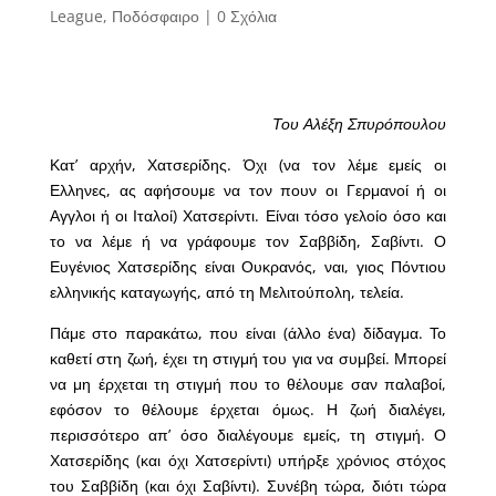
League
,
Ποδόσφαιρο
|
0 Σχόλια
Του Αλέξη Σπυρόπουλου
Κατ’ αρχήν, Χατσερίδης. Όχι (να τον λέμε εμείς οι
Ελληνες, ας αφήσουμε να τον πουν οι Γερμανοί ή οι
Αγγλοι ή οι Ιταλοί) Χατσερίντι. Είναι τόσο γελοίο όσο και
το να λέμε ή να γράφουμε τον Σαββίδη, Σαβίντι. Ο
Ευγένιος Χατσερίδης είναι Ουκρανός, ναι, γιος Πόντιου
ελληνικής καταγωγής, από τη Μελιτούπολη, τελεία.
Πάμε στο παρακάτω, που είναι (άλλο ένα) δίδαγμα. Το
καθετί στη ζωή, έχει τη στιγμή του για να συμβεί. Μπορεί
να μη έρχεται τη στιγμή που το θέλουμε σαν παλαβοί,
εφόσον το θέλουμε έρχεται όμως. Η ζωή διαλέγει,
περισσότερο απ’ όσο διαλέγουμε εμείς, τη στιγμή. Ο
Χατσερίδης (και όχι Χατσερίντι) υπήρξε χρόνιος στόχος
του Σαββίδη (και όχι Σαβίντι). Συνέβη τώρα, διότι τώρα