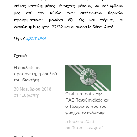
κιόλας κατειλημμένες. Ανοιχτές μένουν, να καλυφθούν
μες απ’ τον κύκλο των ατελείωτων θερινών
προκριματικών, μονάχα έξι. Ως και πέρυσι, οι
κατειλημμένες ήταν 22/32 και οι ανοιχτές δέκα. Αυτά.
Πηγή:
Sport DNA
Σχετικά
Η δουλειά του
προπονητή, η δουλειά
του ιδιοκτήτη
30 Νοεμβρίου 2018
Οι «Illuminati» της
σε "Ευρώπη"
ΠΑΕ Παναθηναϊκός και
ο Τζούρισιτς που του
φτιάχνει το καλοκαίρι
5 Ιουλίου 2023
σε "Super League"