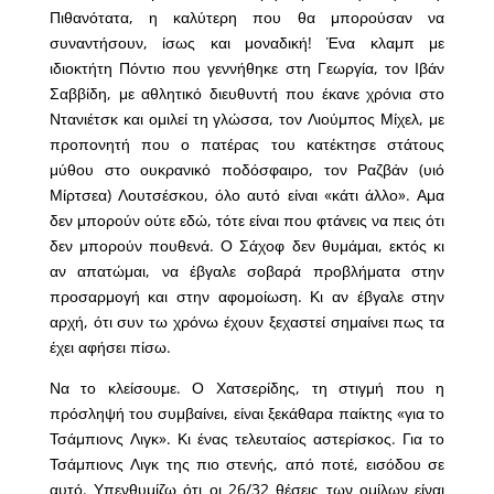
Πιθανότατα, η καλύτερη που θα μπορούσαν να
συναντήσουν, ίσως και μοναδική! Ένα κλαμπ με
ιδιοκτήτη Πόντιο που γεννήθηκε στη Γεωργία, τον Ιβάν
Σαββίδη, με αθλητικό διευθυντή που έκανε χρόνια στο
Ντανιέτσκ και ομιλεί τη γλώσσα, τον Λιούμπος Μίχελ, με
προπονητή που ο πατέρας του κατέκτησε στάτους
μύθου στο ουκρανικό ποδόσφαιρο, τον Ραζβάν (υιό
Μίρτσεα) Λουτσέσκου, όλο αυτό είναι «κάτι άλλο». Αμα
δεν μπορούν ούτε εδώ, τότε είναι που φτάνεις να πεις ότι
δεν μπορούν πουθενά. Ο Σάχοφ δεν θυμάμαι, εκτός κι
αν απατώμαι, να έβγαλε σοβαρά προβλήματα στην
προσαρμογή και στην αφομοίωση. Κι αν έβγαλε στην
αρχή, ότι συν τω χρόνω έχουν ξεχαστεί σημαίνει πως τα
έχει αφήσει πίσω.
Να το κλείσουμε. Ο Χατσερίδης, τη στιγμή που η
πρόσληψή του συμβαίνει, είναι ξεκάθαρα παίκτης «για το
Τσάμπιονς Λιγκ». Κι ένας τελευταίος αστερίσκος. Για το
Τσάμπιονς Λιγκ της πιο στενής, από ποτέ, εισόδου σε
αυτό. Υπενθυμίζω ότι οι 26/32 θέσεις των ομίλων είναι