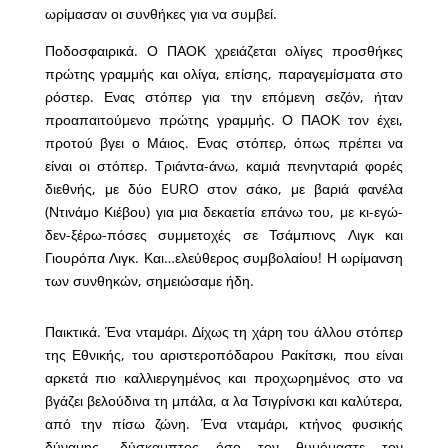
ωρίμασαν οι συνθήκες για να συμβεί.
Ποδοσφαιρικά. Ο ΠΑΟΚ χρειάζεται ολίγες προσθήκες
πρώτης γραμμής και ολίγα, επίσης, παραγεμίσματα στο
ρόστερ. Ενας στόπερ για την επόμενη σεζόν, ήταν
προαπαιτούμενο πρώτης γραμμής. Ο ΠΑΟΚ τον έχει,
προτού βγει ο Μάιος. Ενας στόπερ, όπως πρέπει να
είναι οι στόπερ. Τριάντα-άνω, καμιά πενηνταριά φορές
διεθνής, με δύο EURO στον σάκο, με βαριά φανέλα
(Ντινάμο Κιέβου) για μια δεκαετία επάνω του, με κι-εγώ-
δεν-ξέρω-πόσες συμμετοχές σε Τσάμπιονς Λιγκ και
Γιουρόπα Λιγκ. Και…ελεύθερος συμβολαίου! Η ωρίμανση
των συνθηκών, σημειώσαμε ήδη.
Παικτικά. Ένα νταμάρι. Δίχως τη χάρη του άλλου στόπερ
της Εθνικής, του αριστεροπόδαρου Ρακίτσκι, που είναι
αρκετά πιο καλλιεργημένος και προχωρημένος στο να
βγάζει βελούδινα τη μπάλα, α λα Τσιγρίνσκι και καλύτερα,
από την πίσω ζώνη. Ένα νταμάρι, κτήνος φυσικής
δύναμης, δύσκαμπτος όσο τον θυμόμαστε τον