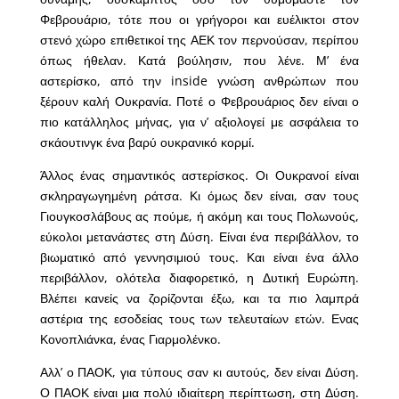
Φεβρουάριο, τότε που οι γρήγοροι και ευέλικτοι στον
στενό χώρο επιθετικοί της ΑΕΚ τον περνούσαν, περίπου
όπως ήθελαν. Κατά βούλησιν, που λένε. Μ’ ένα
αστερίσκο, από την inside γνώση ανθρώπων που
ξέρουν καλή Ουκρανία. Ποτέ ο Φεβρουάριος δεν είναι ο
πιο κατάλληλος μήνας, για ν’ αξιολογεί με ασφάλεια το
σκάουτινγκ ένα βαρύ ουκρανικό κορμί.
Άλλος ένας σημαντικός αστερίσκος. Οι Ουκρανοί είναι
σκληραγωγημένη ράτσα. Κι όμως δεν είναι, σαν τους
Γιουγκοσλάβους ας πούμε, ή ακόμη και τους Πολωνούς,
εύκολοι μετανάστες στη Δύση. Είναι ένα περιβάλλον, το
βιωματικό από γεννησιμιού τους. Και είναι ένα άλλο
περιβάλλον, ολότελα διαφορετικό, η Δυτική Ευρώπη.
Βλέπει κανείς να ζορίζονται έξω, και τα πιο λαμπρά
αστέρια της εσοδείας τους των τελευταίων ετών. Ενας
Κονοπλιάνκα, ένας Γιαρμολένκο.
Αλλ’ ο ΠΑΟΚ, για τύπους σαν κι αυτούς, δεν είναι Δύση.
Ο ΠΑΟΚ είναι μια πολύ ιδιαίτερη περίπτωση, στη Δύση.