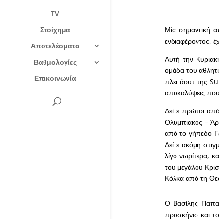
TV
Στοίχημα
Μία σημαντική α
ενδιαφέροντος, έ
Αποτελέσματα
Αυτή την Κυριακ
Βαθμολογίες
ομάδα του αθλητι
Επικοινωνία
πλέι άουτ της S
αποκαλύψεις που 
Δείτε πρώτοι από
Ολυμπιακός – Άρη
από το γήπεδο Γ
Δείτε ακόμη στιγ
λίγο νωρίτερα, κ
του μεγάλου Κρισ
Κόλκα από τη Θε
Ο Βασίλης Παπαθ
προσκήνιο και τ