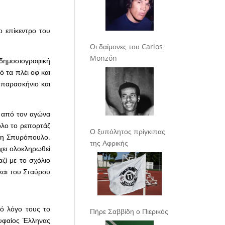
 επίκεντρο του
Οι δαίμονες του Carlos
Monzón
 δημοσιογραφική
 τα πλέι οφ και
 παρασκήνιο και
s από τον αγώνα
όλο το ρεπορτάζ
Ο ξυπόλητος πρίγκιπας
ξη Σπυρόπουλο.
της Αφρικής
χει ολοκληρωθεί
ζί με το σχόλιο
και του Σταύρου
ό λόγο τους το
Πήρε Σαββίδη ο Πιερικός
ρυφαίος Έλληνας