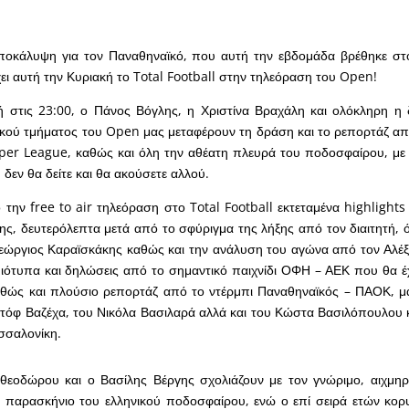
ποκάλυψη για τον Παναθηναϊκό, που αυτή την εβδομάδα βρέθηκε στο
χει αυτή την Κυριακή το Total Football στην τηλεόραση του Open!
ή στις 23:00, ο Πάνος Βόγλης, η Χριστίνα Βραχάλη και ολόκληρη η
κού τμήματος του Open μας μεταφέρουν τη δράση και το ρεπορτάζ από
uper League, καθώς και όλη την αθέατη πλευρά του ποδοσφαίρου, με
δεν θα δείτε και θα ακούσετε αλλού.
 την free to air τηλεόραση στο Total Football εκτεταμένα highlight
ς, δευτερόλεπτα μετά από το σφύριγμα της λήξης από τον διαιτητή, 
εώργιος Καραϊσκάκης καθώς και την ανάλυση του αγώνα από τον Αλέ
μιότυπα και δηλώσεις από το σημαντικό παιχνίδι ΟΦΗ – ΑΕΚ που θα έ
αθώς και πλούσιο ρεπορτάζ από το ντέρμπι Παναθηναϊκός – ΠΑΟΚ, μα
τόφ Βαζέχα, του Νικόλα Βασιλαρά αλλά και του Κώστα Βασιλόπουλου 
σσαλονίκη.
εοδώρου και ο Βασίλης Βέργης σχολιάζουν με τον γνώριμο, αιχμηρ
ο παρασκήνιο του ελληνικού ποδοσφαίρου, ενώ ο επί σειρά ετών κο