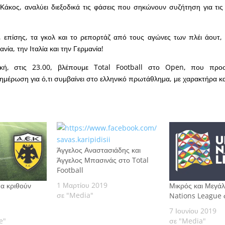
 Κάκος, αναλύει διεξοδικά τις φάσεις που σηκώνουν συζήτηση για τι
 επίσης, τα γκολ και το ρεπορτάζ από τους αγώνες των πλέι άουτ,
νία, την Ιταλία και την Γερμανία!
κή, στις 23.00, βλέπουμε Total Football στο Open, που προσ
μέρωση για ό,τι συμβαίνει στο ελληνικό πρωτάθλημα, με χαρακτήρα κ
Άγγελος Αναστασιάδης και
Άγγελος Μπασινάς στο Total
Football
1 Μαρτίου 2019
α κριθούν
Μικρός και Μεγάλ
σε "Media"
Nations League
7 Ιουνίου 2019
e"
σε "Media"