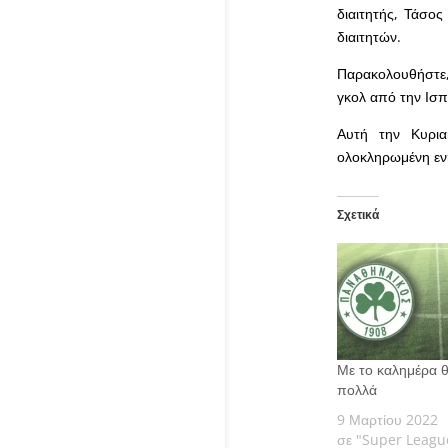
διαιτητής, Τάσος
διαιτητών.
Παρακολουθήστε,
γκολ από την Ισπα
Αυτή την Κυρια
ολοκληρωμένη ενη
Σχετικά
Με το καλημέρα θ
πολλά
9 Μαρτίου 2022
σε "Super Leagu