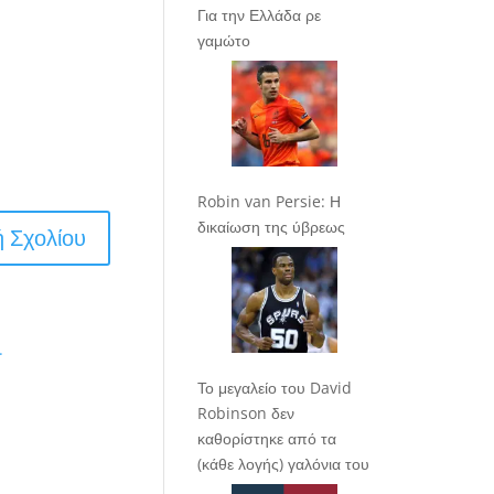
Για την Ελλάδα ρε
γαμώτο
Robin van Persie: Η
δικαίωση της ύβρεως
.
Το μεγαλείο του David
Robinson δεν
καθορίστηκε από τα
(κάθε λογής) γαλόνια του