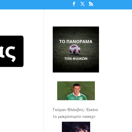
Γκόραν Βλάοβιτς: Εκείνο
το μακρόσυρτο «αααχ»