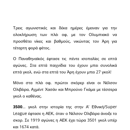
Τρεις αγωνιστικές και δέκα ημέρες έμειναν για την
ολοκλήρωση των πλέι οφ, με τον Ολυμπιακό να
προσθέτει νίκες και βαθμούς, νικώντας τον Άρη για
τέταρτη φορά φέτος.
Ο Παναθηναϊκός έφτασε τις πέντε ισοπαλίες σε επτά
αγώνες. Στα επτά παιχνίδια του έχουν μπει συνολικά
επτά γκολ, ενώ στα επτά του Άρη έχουν μπει 27 γκολ!
Μόνο στα πλέι οφ, πρώτοι σκόρερ είναι οι Νέλσον
Ολιβέιρα, Αχμέντ Χασάν και Μπρούνο Γκάμα με τέσσερα
γκολ ο καθένας.
3500
… γκολ στην ιστορία της στην Α’ Εθνική/Super
League έφτασε η ΑΕΚ, όταν ο Νέλσον Ολιβέιρα άνοιξε το
σκορ. Σε 1919 αγώνες η ΑΕΚ έχει τώρα 3501 γκολ υπέρ
και 1674 κατά.