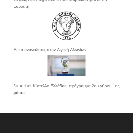
Ευρώπη
Επτά ανανεώσεις στον Διγενή Αλωνίων
Superbet Κύπελλο Ελλάδας: πρόγραμμα 2ου γύρου 1ης
φάσης