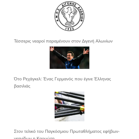
Τέσσερις νεαροί παραμένουν στον Διγενή Αλωνίων
Ότο Ρεχάγκελ: Ένας Γερμανός που έγινε Έλληνας
βασιλιάς
Στον τελικό του Παγκόσμιου Πρωταθλήματος εφήβων-
νεανίδων η Καρυώτη