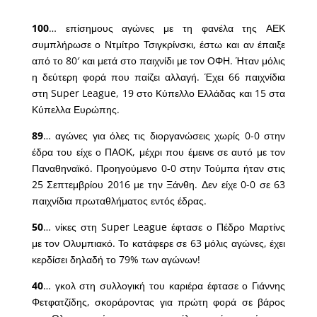
100
… επίσημους αγώνες με τη φανέλα της ΑΕΚ
συμπλήρωσε ο Ντμίτρο Τσιγκρίνσκι, έστω και αν έπαιξε
από το 80′ και μετά στο παιχνίδι με τον ΟΦΗ. Ήταν μόλις
η δεύτερη φορά που παίζει αλλαγή. Έχει 66 παιχνίδια
στη Super League, 19 στο Κύπελλο Ελλάδας και 15 στα
Κύπελλα Ευρώπης.
89
… αγώνες για όλες τις διοργανώσεις χωρίς 0-0 στην
έδρα του είχε ο ΠΑΟΚ, μέχρι που έμεινε σε αυτό με τον
Παναθηναϊκό. Προηγούμενο 0-0 στην Τούμπα ήταν στις
25 Σεπτεμβρίου 2016 με την Ξάνθη. Δεν είχε 0-0 σε 63
παιχνίδια πρωταθλήματος εντός έδρας.
50
… νίκες στη Super League έφτασε ο Πέδρο Μαρτίνς
με τον Ολυμπιακό. Το κατάφερε σε 63 μόλις αγώνες, έχει
κερδίσει δηλαδή το 79% των αγώνων!
40
… γκολ στη συλλογική του καριέρα έφτασε ο Γιάννης
Φετφατζίδης, σκοράροντας για πρώτη φορά σε βάρος