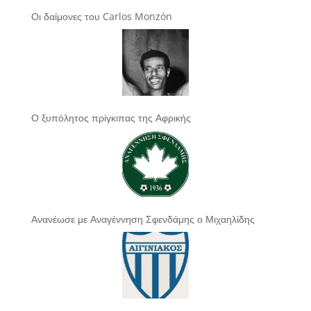
Οι δαίμονες του Carlos Monzón
Ο ξυπόλητος πρίγκιπας της Αφρικής
Ανανέωσε με Αναγέννηση Σφενδάμης ο Μιχαηλίδης