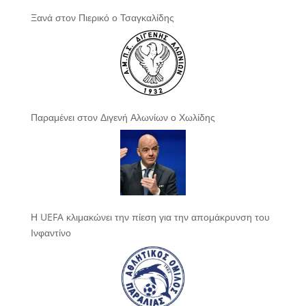
Ξανά στον Πιερικό ο Τσαγκαλίδης
Παραμένει στον Διγενή Αλωνίων ο Χωλίδης
Η UEFA κλιμακώνει την πίεση για την απομάκρυνση του
Ινφαντίνο