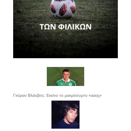
Γκόραν Βλάοβιτς: Εκείνο το μακρόσυρτο «αααχ»