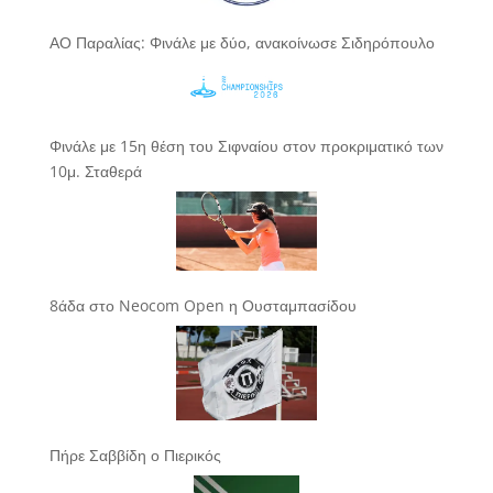
ΑΟ Παραλίας: Φινάλε με δύο, ανακοίνωσε Σιδηρόπουλο
Φινάλε με 15η θέση του Σιφναίου στον προκριματικό των
10μ. Σταθερά
8άδα στο Neocom Open η Ουσταμπασίδου
Πήρε Σαββίδη ο Πιερικός