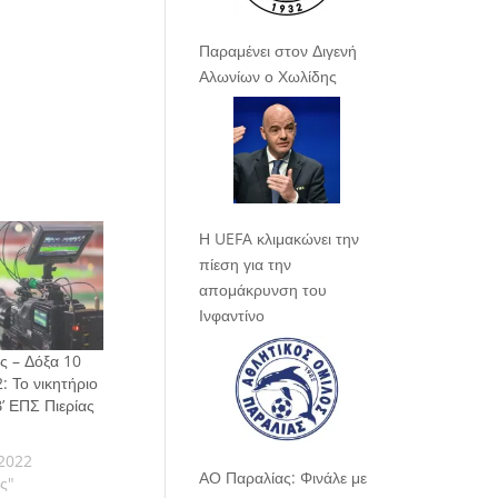
Παραμένει στον Διγενή
Αλωνίων ο Χωλίδης
Η UEFA κλιμακώνει την
πίεση για την
απομάκρυνση του
Ινφαντίνο
ς – Δόξα 10
 Το νικητήριο
Β’ ΕΠΣ Πιερίας
2022
ΑΟ Παραλίας: Φινάλε με
ας"