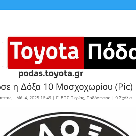
σε η Δόξα 10 Μοσχοχωρίου (Pic)
άππας
|
Μάι 4, 2025 16:49
|
Γ' ΕΠΣ Πιερίας
,
Ποδόσφαιρο
|
0 Σχόλια