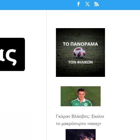
Γκόραν Βλάοβιτς: Εκείνο
το μακρόσυρτο «αααχ»