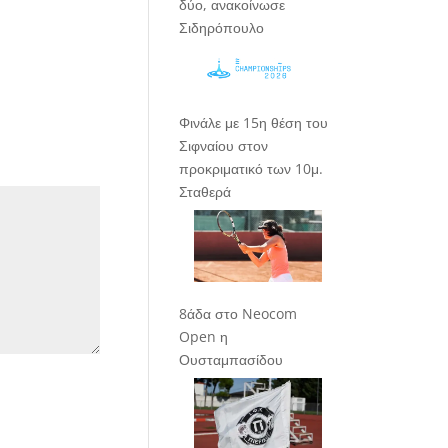
δύο, ανακοίνωσε
Σιδηρόπουλο
Φινάλε με 15η θέση του
Σιφναίου στον
προκριματικό των 10μ.
Σταθερά
8άδα στο Neocom
Open η
Ουσταμπασίδου