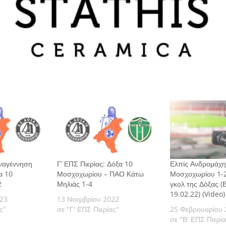
Αναγέννηση
Γ’ ΕΠΣ Πιερίας: Δόξα 10
Ελπίς Ανδρομάχη
α 10
Μοσχοχωρίου – ΠΑΟ Κάτω
Μοσχοχωρίου 1-2:
2
Μηλιάς 1-4
γκολ της Δόξας (
19.02.22) (Video)
023
13 Νοεμβρίου 2022
ς"
σε "Γ' ΕΠΣ Πιερίας"
25 Φεβρουαρίου 
σε "Β' ΕΠΣ Πιερί