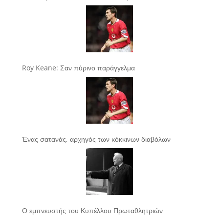
Roy Keane: Σαν πύρινο παράγγελμα
Ένας σατανάς, αρχηγός των κόκκινων διαβόλων
Ο εμπνευστής του Κυπέλλου Πρωταθλητριών