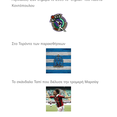
Κοντόπουλου
Στο Τορόντο των παραισθήσεων
Το σκάνδαλο Ταπί που διέλυσε την τρομερή Μαρσέιγ