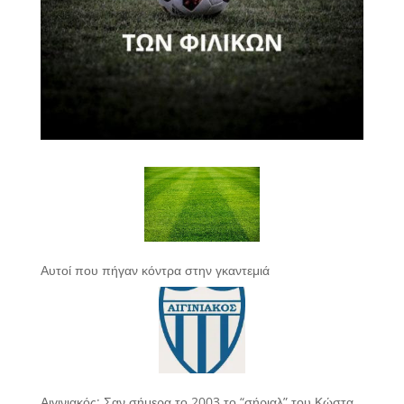
Αυτοί που πήγαν κόντρα στην γκαντεμιά
Αιγινιακός: Σαν σήμερα το 2003 το “σήριαλ” του Κώστα